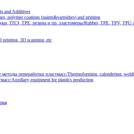
 and Additives
polymer coatings (paints&varnishes) and printing
и, ТПЭ, TPE, резина и пр. эластомеры/Rubber, TPE, TPV, TPU an
inting, 3D scanning, etc
тоды переработки пластмасс/Thermoforming, calendering, welding
/Auxiliary equipment for plastics production
рья