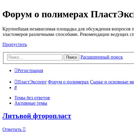
Форум о полимерах ПластЭкс
Крупнейшая независимая площадка для обсуждения вопросов п
эластомеров различными способами. Рекомендации ведущих с
Пропустить
Расширенный поиск
Поиск
Регистрация
ПластЭксперт
Форум о полимерах
Сырье и основные мето
Поиск
Темы без ответов
Активные темы
Литьвой фторопласт
Ответить