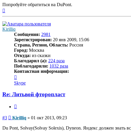
Попробуйте обратиться на DuPont.
Вернуться
к
началу
Kirilliq
Сообщения:
2981
Зарегистрирован:
20 янв 2009, 15:06
Страна, Регион, Область:
Россия
Город:
Москва
Откуда:
из сказки
Благодарил (а):
224 раза
Поблагодарили:
1032 раза
Контактная информация:
Контактная
информация
Skype
пользователя
Kirilliq
Re: Литьвой фторопласт
Цитата
Сообщение
#3
Kirilliq
»
01 окт 2013, 09:23
Du Pont, Solvay(Solvay Solexis), Dyneon. Яндекс должен знать в