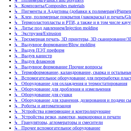
↳ Полимеры/Plastics and polymers
↳ Композиты/Сomposites materials
↳ Пигменты и Аддитивы (добавки к полимерам)/Pigments
↳ Клеи, полимерные покрытия (лакокраска) и печать/Glues, 
↳ Термоэластопласты и РТИ, а также и в том числе каучук
↳ Литье под давлением/Injection molding
↳ Экструзия/Extrusion
↳ Трехмерная печать, 3D принтеры, 3D сканирование/3D pr
↳ Выдувное формование/Blow molding
↳ Выдув ПЭТ преформ
↳ Выдув канистр
↳ Выдув флаконов
↳ Выдувное формование Прочие вопросы
↳ Термоформование, каландрование, сварка и остальные ме
↳ Вспомогательное оборудование для переработки пластмасс
↳ Оборудование для охлаждения и термостатирования
↳ Оборудование для дробления и измельчения
↳ Оборудование для сушки
↳ Оборудование для хранения, дозирования и подачи сы
↳ Роботы и автоматизация
↳ Устройства измеряющие и контролирующие
↳ Устройства резки, намотки, маркировки и печати
↳ Грануляторы, агломераторы и смесители
↳ Прочее вспомогательное оборудование