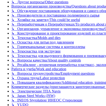
↳ Другие вопросы/Other questions
Вопросы организации производства/Questions about product
↳ Обсуждение поставщиков оборудования и самого оборудо
↳ Производители и поставщики полимерного сырья
↳ Хозяйке на заметку/This could be useful
↳ Переработчикам о Переработчиках/To producers about p
↳ Организация, управление и экономика производства/Org
↳ Конструирование и проектирование изделий из пластиков
↳ Техоснастка/Molds and dies
↳ Оснастка для литья под давлением
↳ Горячеканальные системы и контроллеры
↳ Техоснастка для экструзии
↳ Техоснастка для выдувного формования и пневмовак
↳ Вопросы качества/About quality controls
↳ Ресайклинг - вторичная переработка пластмасс, экология и
Работа и учеба/Work and education
↳ Вопросы трудоустройства/Employment questions
↳ Охрана труда/Labor protection
↳ Повышаем квалификацию/Additional education, training
Коммерческие разделы (приглашаются заинтересованные орг
↳ Электрические ТПА Navis
↳ Japan Steel Works (JSW)
↳ INEOS Styrolution/ ИНЕОС Стиролюшн
↳ YUDO