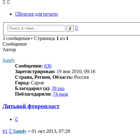
Версия для печати
Расширенный
Поиск
поиск
3 сообщения • Страница
1
из
1
Сообщение
Автор
Sandy
Сообщения:
636
Зарегистрирован:
19 янв 2010, 09:16
Страна, Регион, Область:
Россия
Город:
Саров
Благодарил (а):
39 раз
Поблагодарили:
74 раза
Литьвой фторопласт
Цитата
Сообщение
#1
Sandy
»
01 окт 2013, 07:28