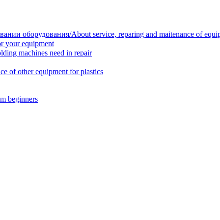
нии оборудования/About service, reparing and maitenance of equi
r your equipment
ing machines need in repair
f other equipment for plastics
m beginners