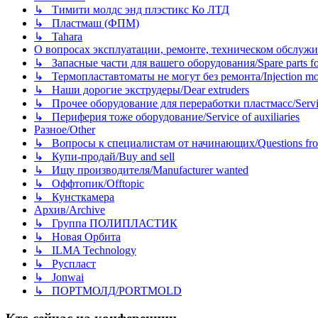
↳ Тимити молдс энд плэстикс Ко ЛТД
↳ Пластмаш (ФПМ)
↳ Tahara
О вопросах эксплуатации, ремонте, техническом обслужива
↳ Запасные части для вашего оборудования/Spare parts fo
↳ Термопластавтоматы не могут без ремонта/Injection mold
↳ Наши дорогие экструдеры/Dear extruders
↳ Прочее оборудование для переработки пластмасс/Service o
↳ Периферия тоже оборудование/Service of auxiliaries
Разное/Other
↳ Вопросы к специалистам от начинающих/Questions fro
↳ Купи-продай/Buy and sell
↳ Ищу производителя/Manufacturer wanted
↳ Оффтопик/Offtopic
↳ Кунсткамера
Архив/Archive
↳ Группа ПОЛИПЛАСТИК
↳ Новая Орбита
↳ ILMA Technology
↳ Руспласт
↳ Jonwai
↳ ПОРТМОЛД/PORTMOLD