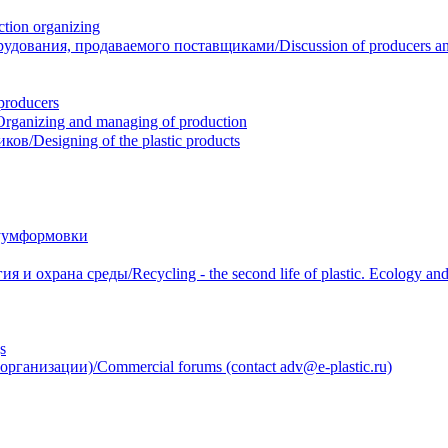
ion organizing
вания, продаваемого поставщиками/Discussion of producers and r
roducers
anizing and managing of production
/Designing of the plastic products
уумформовки
 охрана среды/Recycling - the second life of plastic. Ecology and 
s
анизации)/Commercial forums (contact adv@e-plastic.ru)