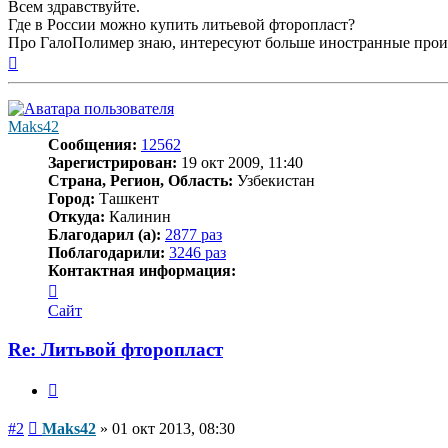
Всем здравствуйте.
Где в России можно купить литьевой фторопласт?
Про ГалоПолимер знаю, интересуют больше иностранные прои
Вернуться
к
началу
Maks42
Сообщения:
12562
Зарегистрирован:
19 окт 2009, 11:40
Страна, Регион, Область:
Узбекистан
Город:
Ташкент
Откуда:
Калинин
Благодарил (а):
2877 раз
Поблагодарили:
3246 раз
Контактная информация:
Контактная
информация
Сайт
пользователя
Maks42
Re: Литьвой фторопласт
Цитата
Сообщение
#2
Maks42
»
01 окт 2013, 08:30