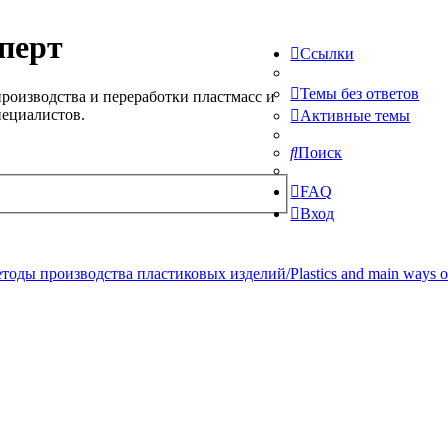
перт
Ссылки
Темы без ответов
роизводства и переработки пластмасс и
пециалистов.
Активные темы
Поиск
FAQ
Вход
ды производства пластиковых изделий/Plastics and main ways of pr