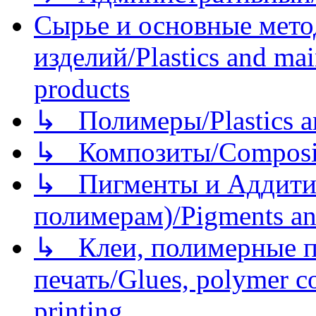
Сырье и основные мето
изделий/Plastics and mai
products
↳ Полимеры/Plastics a
↳ Композиты/Сomposite
↳ Пигменты и Аддитив
полимерам)/Pigments an
↳ Клеи, полимерные по
печать/Glues, polymer co
printing