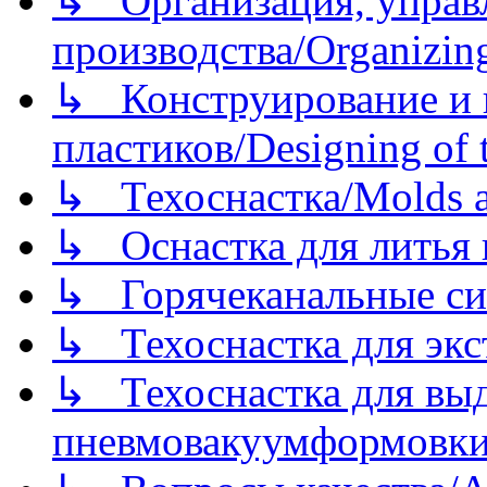
↳ Организация, управл
производства/Organizing
↳ Конструирование и п
пластиков/Designing of t
↳ Техоснастка/Molds a
↳ Оснастка для литья 
↳ Горячеканальные си
↳ Техоснастка для экс
↳ Техоснастка для вы
пневмовакуумформовк