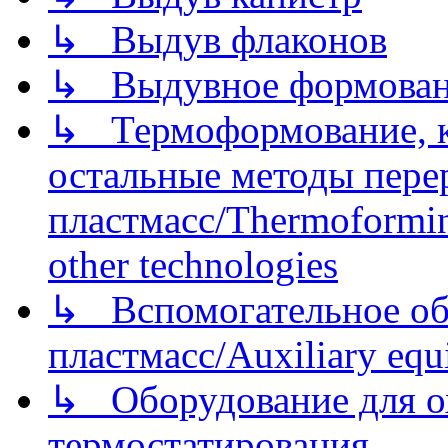
↳ Выдув флаконов
↳ Выдувное формован
↳ Термоформование, ка
остальные методы пере
пластмасс/Thermoforming
other technologies
↳ Вспомогательное об
пластмасс/Auxiliary equi
↳ Оборудование для о
термостатирования