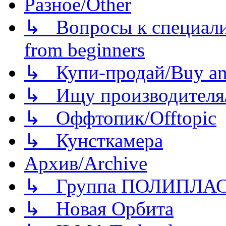
Разное/Other
↳ Вопросы к специали
from beginners
↳ Купи-продай/Buy and
↳ Ищу производителя/
↳ Оффтопик/Offtopic
↳ Кунсткамера
Архив/Archive
↳ Группа ПОЛИПЛА
↳ Новая Орбита