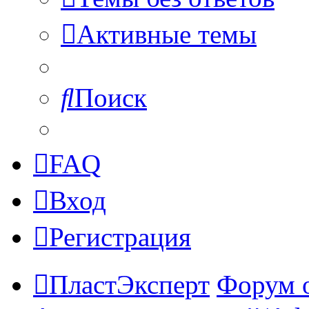
Активные темы
Поиск
FAQ
Вход
Регистрация
ПластЭксперт
Форум 