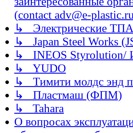
заинтересованные орга
(contact adv@e-plastic.r
↳ Электрические ТПА
↳ Japan Steel Works (
↳ INEOS Styrolution
↳ YUDO
↳ Тимити молдс энд п
↳ Пластмаш (ФПМ)
↳ Tahara
О вопросах эксплуатаци