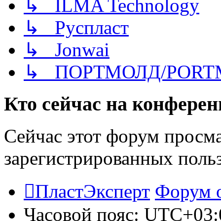
↳ ILMA Technology
↳ Руспласт
↳ Jonwai
↳ ПОРТМОЛД/PORT
Кто сейчас на конфере
Сейчас этот форум просма
зарегистрированных польз
ПластЭксперт
Форум 
Часовой пояс:
UTC+03: