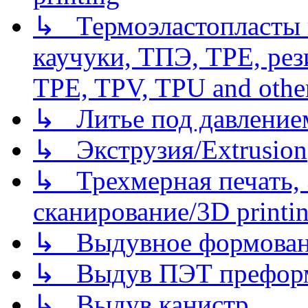
↳ Термоэластопласты и
каучуки, ТПЭ, TPE, рез
TPE, TPV, TPU and other
↳ Литье под давлением/
↳ Экструзия/Extrusion
↳ Трехмерная печать,
сканирование/3D printin
↳ Выдувное формован
↳ Выдув ПЭТ префор
↳ Выдув канистр