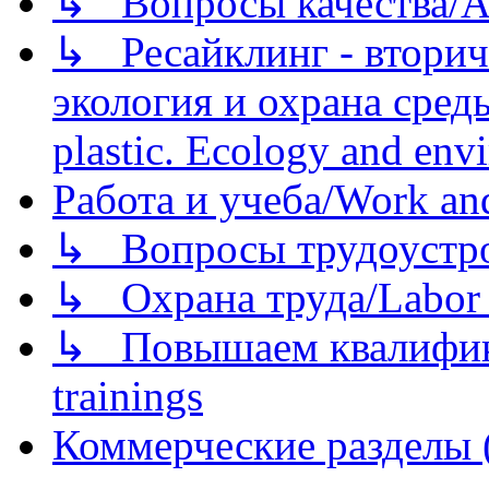
↳ Вопросы качества/Abo
↳ Ресайклинг - вторич
экология и охрана среды/
plastic. Ecology and env
Работа и учеба/Work an
↳ Вопросы трудоустрой
↳ Охрана труда/Labor p
↳ Повышаем квалификац
trainings
Коммерческие разделы 