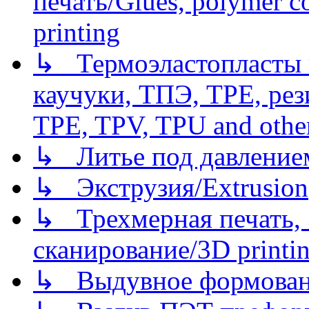
печать/Glues, polymer co
printing
↳ Термоэластопласты и
каучуки, ТПЭ, TPE, рез
TPE, TPV, TPU and other
↳ Литье под давлением/
↳ Экструзия/Extrusion
↳ Трехмерная печать,
сканирование/3D printin
↳ Выдувное формован