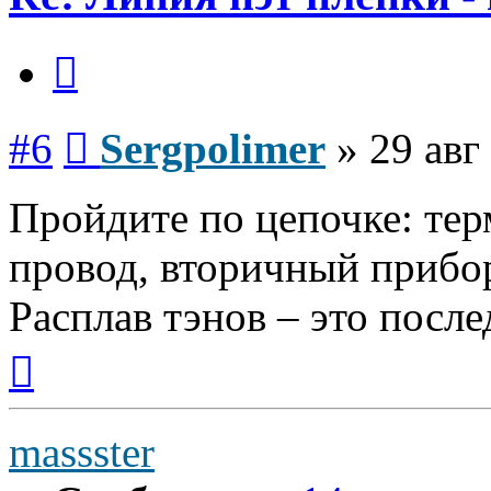
Цитата
Сообщение
#6
Sergpolimer
»
29 авг
Пройдите по цепочке: те
провод, вторичный прибор,
Расплав тэнов – это посл
Вернуться
к
началу
massster