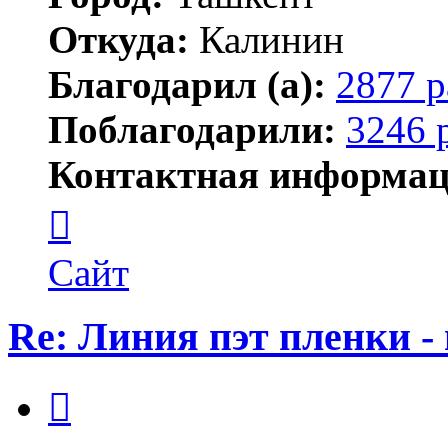
Откуда:
Калинин
Благодарил (а):
2877 р
Поблагодарили:
3246 
Контактная информац
Контактная
информация
пользователя
Maks42
Сайт
Re: Линия пэт пленки -
Цитата