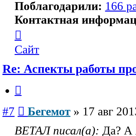
Поблагодарили:
166 р
Контактная информац
Контактная
информация
пользователя
Бегемот
Сайт
Re: Аспекты работы пр
Цитата
Сообщение
#7
Бегемот
»
17 авг 201
ВЕТАЛ писал(а):
Да? А 