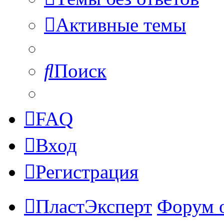
Активные темы
Поиск
FAQ
Вход
Регистрация
ПластЭксперт
Форум 