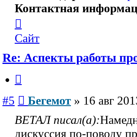
Контактная информац
Контактная
информация
пользователя
Бегемот
Сайт
Re: Аспекты работы пр
Цитата
Сообщение
#5
Бегемот
»
16 авг 201
ВЕТАЛ писал(а):
Намедн
дискуссия по-поводу пр