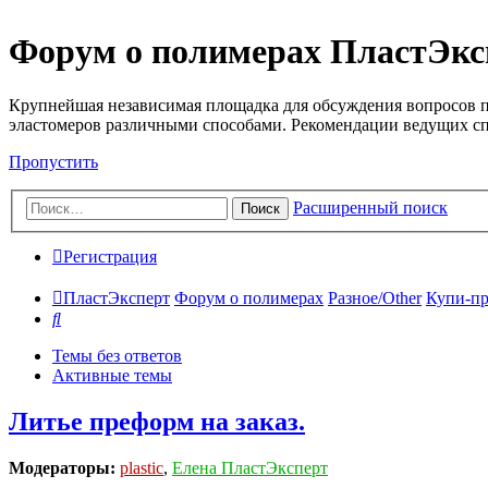
Форум о полимерах ПластЭкс
Крупнейшая независимая площадка для обсуждения вопросов п
эластомеров различными способами. Рекомендации ведущих с
Пропустить
Расширенный поиск
Поиск
Регистрация
ПластЭксперт
Форум о полимерах
Разное/Other
Купи-пр
Поиск
Темы без ответов
Активные темы
Литье преформ на заказ.
Модераторы:
plastic
,
Елена ПластЭксперт