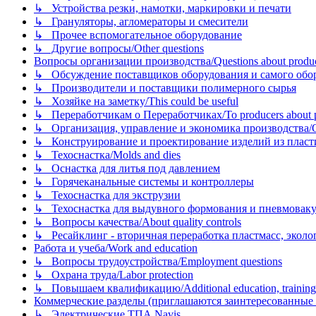
↳ Устройства резки, намотки, маркировки и печати
↳ Грануляторы, агломераторы и смесители
↳ Прочее вспомогательное оборудование
↳ Другие вопросы/Other questions
Вопросы организации производства/Questions about product
↳ Обсуждение поставщиков оборудования и самого оборудо
↳ Производители и поставщики полимерного сырья
↳ Хозяйке на заметку/This could be useful
↳ Переработчикам о Переработчиках/To producers about p
↳ Организация, управление и экономика производства/Org
↳ Конструирование и проектирование изделий из пластиков
↳ Техоснастка/Molds and dies
↳ Оснастка для литья под давлением
↳ Горячеканальные системы и контроллеры
↳ Техоснастка для экструзии
↳ Техоснастка для выдувного формования и пневмовак
↳ Вопросы качества/About quality controls
↳ Ресайклинг - вторичная переработка пластмасс, экология и
Работа и учеба/Work and education
↳ Вопросы трудоустройства/Employment questions
↳ Охрана труда/Labor protection
↳ Повышаем квалификацию/Additional education, training
Коммерческие разделы (приглашаются заинтересованные орг
↳ Электрические ТПА Navis