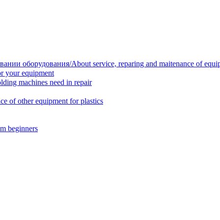
нии оборудования/About service, reparing and maitenance of equi
r your equipment
ing machines need in repair
f other equipment for plastics
m beginners