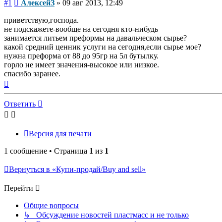
Сообщение
#1
АлексейЗ
»
09 авг 2013, 12:49
приветствую,господа.
не подскажете-вообще на сегодня кто-нибудь
занимается литьем преформы на давальческом сырье?
какой средний ценник услуги на сегодня,если сырье мое?
нужна преформа от 88 до 95гр на 5л бутылку.
горло не имеет значения-высокое или низкое.
спасибо заранее.
Вернуться
к
началу
Ответить
Версия для печати
1 сообщение • Страница
1
из
1
Вернуться в «Купи-продай/Buy and sell»
Перейти
Общие вопросы
↳ Обсуждение новостей пластмасс и не только