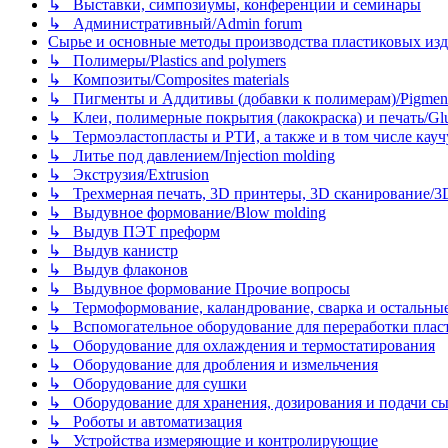
↳ Выставки, симпозиумы, конференции и семинары
↳ Административный/Admin forum
Сырье и основные методы производства пластиковых изделий/
↳ Полимеры/Plastics and polymers
↳ Композиты/Сomposites materials
↳ Пигменты и Аддитивы (добавки к полимерам)/Pigments
↳ Клеи, полимерные покрытия (лакокраска) и печать/Glues, 
↳ Термоэластопласты и РТИ, а также и в том числе каучук
↳ Литье под давлением/Injection molding
↳ Экструзия/Extrusion
↳ Трехмерная печать, 3D принтеры, 3D сканирование/3D pr
↳ Выдувное формование/Blow molding
↳ Выдув ПЭТ преформ
↳ Выдув канистр
↳ Выдув флаконов
↳ Выдувное формование Прочие вопросы
↳ Термоформование, каландрование, сварка и остальные ме
↳ Вспомогательное оборудование для переработки пластмасс
↳ Оборудование для охлаждения и термостатирования
↳ Оборудование для дробления и измельчения
↳ Оборудование для сушки
↳ Оборудование для хранения, дозирования и подачи сы
↳ Роботы и автоматизация
↳ Устройства измеряющие и контролирующие