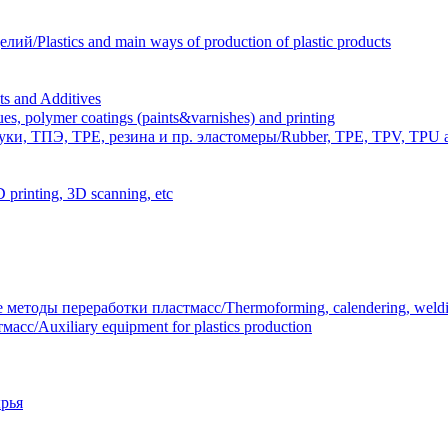
Plastics and main ways of production of plastic products
 and Additives
polymer coatings (paints&varnishes) and printing
и, ТПЭ, TPE, резина и пр. эластомеры/Rubber, TPE, TPV, TPU an
inting, 3D scanning, etc
тоды переработки пластмасс/Thermoforming, calendering, welding
/Auxiliary equipment for plastics production
рья