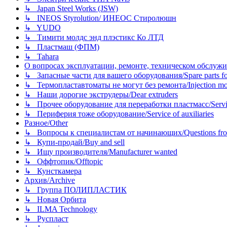
↳ Japan Steel Works (JSW)
↳ INEOS Styrolution/ ИНЕОС Стиролюшн
↳ YUDO
↳ Тимити молдс энд плэстикс Ко ЛТД
↳ Пластмаш (ФПМ)
↳ Tahara
О вопросах эксплуатации, ремонте, техническом обслужива
↳ Запасные части для вашего оборудования/Spare parts fo
↳ Термопластавтоматы не могут без ремонта/Injection mold
↳ Наши дорогие экструдеры/Dear extruders
↳ Прочее оборудование для переработки пластмасс/Service o
↳ Периферия тоже оборудование/Service of auxiliaries
Разное/Other
↳ Вопросы к специалистам от начинающих/Questions fro
↳ Купи-продай/Buy and sell
↳ Ищу производителя/Manufacturer wanted
↳ Оффтопик/Offtopic
↳ Кунсткамера
Архив/Archive
↳ Группа ПОЛИПЛАСТИК
↳ Новая Орбита
↳ ILMA Technology
↳ Руспласт