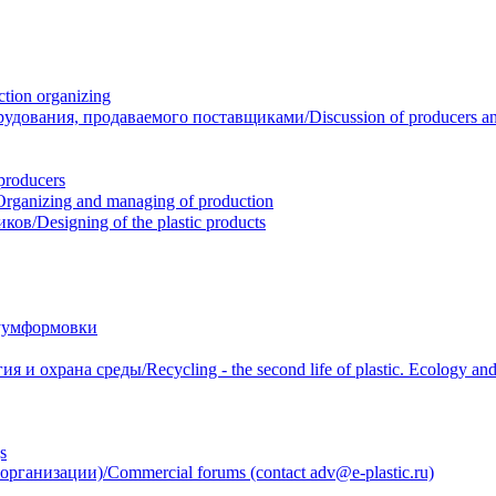
ion organizing
вания, продаваемого поставщиками/Discussion of producers and r
roducers
anizing and managing of production
/Designing of the plastic products
уумформовки
 охрана среды/Recycling - the second life of plastic. Ecology and 
s
анизации)/Commercial forums (contact adv@e-plastic.ru)