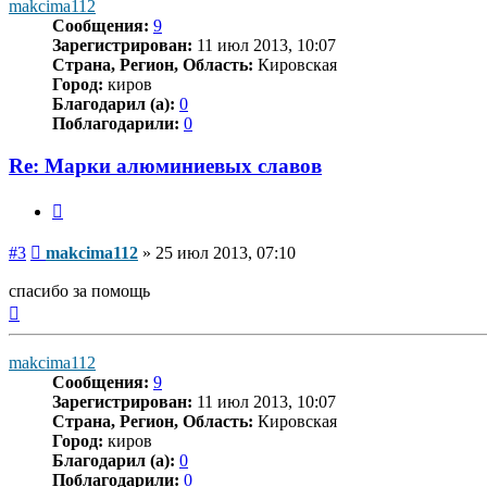
makcima112
Сообщения:
9
Зарегистрирован:
11 июл 2013, 10:07
Страна, Регион, Область:
Кировская
Город:
киров
Благодарил (а):
0
Поблагодарили:
0
Re: Марки алюминиевых славов
Цитата
Сообщение
#3
makcima112
»
25 июл 2013, 07:10
спасибо за помощь
Вернуться
к
началу
makcima112
Сообщения:
9
Зарегистрирован:
11 июл 2013, 10:07
Страна, Регион, Область:
Кировская
Город:
киров
Благодарил (а):
0
Поблагодарили:
0