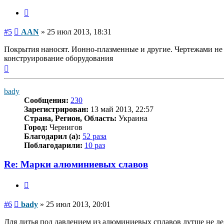
Цитата
Сообщение
#5
AAN
»
25 июл 2013, 18:31
Покрытия наносят. Ионно-плазменные и другие. Чертежами не
конструирование оборудования
Вернуться
к
началу
bady
Сообщения:
230
Зарегистрирован:
13 май 2013, 22:57
Страна, Регион, Область:
Украина
Город:
Чернигов
Благодарил (а):
52 раза
Поблагодарили:
10 раз
Re: Марки алюминиевых славов
Цитата
Сообщение
#6
bady
»
25 июл 2013, 20:01
Для литья под давлением из алюминиевых сплавов лутше не дел