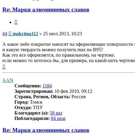
Re: Марки алюминиевых славов
Цитата
Сообщение
#4
makcima112
»
25 июл 2013, 10:23
А какое либо покрытие наносят на оформляющие поверхности 
и какую твердость можно получить max на В95?
Как это все оформляется, по правильному, на чертеже.
если можно то хотелось бы, для примера, на какой-нить чертеж
Вернуться
к
началу
AAN
Сообщения:
1184
Зарегистрирован:
10 фев 2010, 09:12
Страна, Регион, Область:
Россия
Город:
Томск
Откуда:
ТПУ
Благодарил (а):
58 раз
Поблагодарили:
84 раза
Re: Марки алюминиевых славов