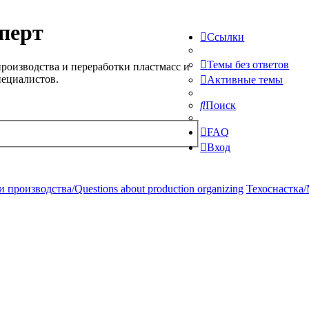
перт
Ссылки
Темы без ответов
роизводства и переработки пластмасс и
пециалистов.
Активные темы
Поиск
FAQ
Вход
производства/Questions about production organizing
Техоснастка/