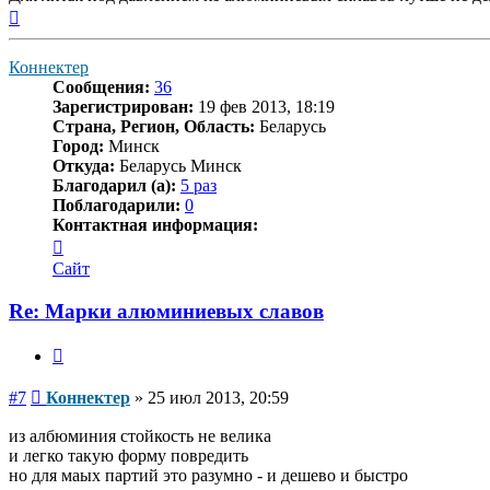
Вернуться
к
началу
Коннектер
Сообщения:
36
Зарегистрирован:
19 фев 2013, 18:19
Страна, Регион, Область:
Беларусь
Город:
Минск
Откуда:
Беларусь Минск
Благодарил (а):
5 раз
Поблагодарили:
0
Контактная информация:
Контактная
информация
Сайт
пользователя
Коннектер
Re: Марки алюминиевых славов
Цитата
Сообщение
#7
Коннектер
»
25 июл 2013, 20:59
из албюминия стойкость не велика
и легко такую форму повредить
но для маых партий это разумно - и дешево и быстро