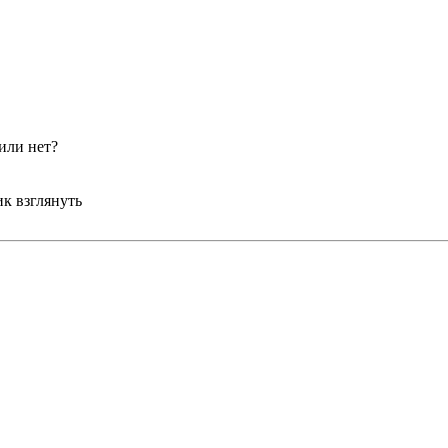
или нет?
ик взглянуть