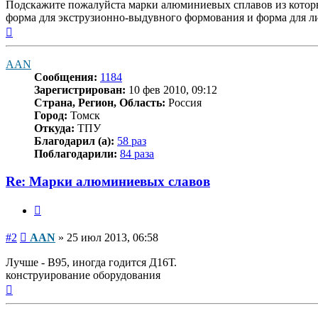
Подскажите пожалуйста марки алюминиевых сплавов из котор
форма для экструзионно-выдувного формования и форма для ли
Вернуться
к
началу
AAN
Сообщения:
1184
Зарегистрирован:
10 фев 2010, 09:12
Страна, Регион, Область:
Россия
Город:
Томск
Откуда:
ТПУ
Благодарил (а):
58 раз
Поблагодарили:
84 раза
Re: Марки алюминиевых славов
Цитата
Сообщение
#2
AAN
»
25 июл 2013, 06:58
Лучше - В95, иногда годится Д16Т.
конструирование оборудования
Вернуться
к
началу