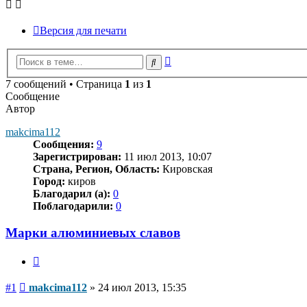
Версия для печати
Расширенный
Поиск
поиск
7 сообщений • Страница
1
из
1
Сообщение
Автор
makcima112
Сообщения:
9
Зарегистрирован:
11 июл 2013, 10:07
Страна, Регион, Область:
Кировская
Город:
киров
Благодарил (а):
0
Поблагодарили:
0
Марки алюминиевых славов
Цитата
Сообщение
#1
makcima112
»
24 июл 2013, 15:35