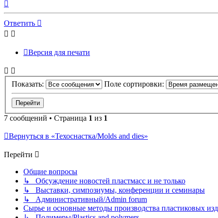
Вернуться
к
началу
Ответить
Версия для печати
Показать:
Поле сортировки:
7 сообщений • Страница
1
из
1
Вернуться в «Техоснастка/Molds and dies»
Перейти
Общие вопросы
↳ Обсуждение новостей пластмасс и не только
↳ Выставки, симпозиумы, конференции и семинары
↳ Административный/Admin forum
Сырье и основные методы производства пластиковых изделий/
↳ Полимеры/Plastics and polymers