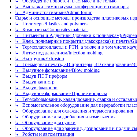
↳ Обсуждение новостей пластмасс и не только
↳ Выставки, симпозиумы, конференции и семинары
↳ Административный/Admin forum
Сырье и основные методы производства пластиковых изделий/
↳ Полимеры/Plastics and polymers
↳ Композиты/Сomposites materials
↳ Пигменты и Аддитивы (добавки к полимерам)/Pigments
↳ Клеи, полимерные покрытия (лакокраска) и печать/Glues, 
↳ Термоэластопласты и РТИ, а также и в том числе каучук
↳ Литье под давлением/Injection molding
↳ Экструзия/Extrusion
↳ Трехмерная печать, 3D принтеры, 3D сканирование/3D pr
↳ Выдувное формование/Blow molding
↳ Выдув ПЭТ преформ
↳ Выдув канистр
↳ Выдув флаконов
↳ Выдувное формование Прочие вопросы
↳ Термоформование, каландрование, сварка и остальные ме
↳ Вспомогательное оборудование для переработки пластмасс
↳ Оборудование для охлаждения и термостатирования
↳ Оборудование для дробления и измельчения
↳ Оборудование для сушки
↳ Оборудование для хранения, дозирования и подачи сы
↳ Роботы и автоматизация