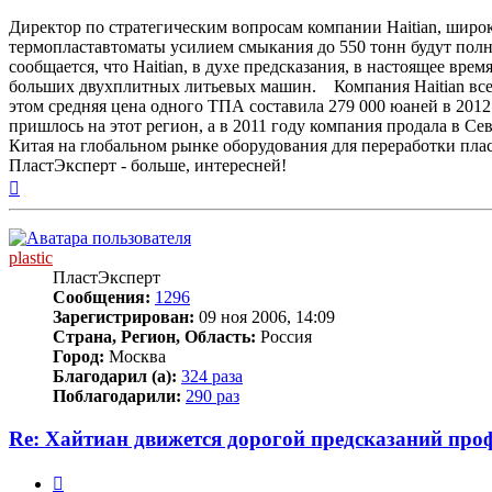
Директор по стратегическим вопросам компании Haitian, широк
термопластавтоматы усилием смыкания до 550 тонн будут полн
сообщается, что Haitian, в духе предсказания, в настоящее вр
больших двухплитных литьевых машин. Компания Haitian всего
этом средняя цена одного ТПА составила 279 000 юаней в 2012
пришлось на этот регион, а в 2011 году компания продала в
Китая на глобальном рынке оборудования для переработки плас
ПластЭксперт - больше, интересней!
Вернуться
к
началу
plastic
ПластЭксперт
Сообщения:
1296
Зарегистрирован:
09 ноя 2006, 14:09
Страна, Регион, Область:
Россия
Город:
Москва
Благодарил (а):
324 раза
Поблагодарили:
290 раз
Re: Хайтиан движется дорогой предсказаний про
Цитата