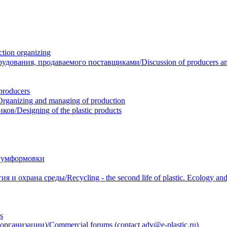
ion organizing
вания, продаваемого поставщиками/Discussion of producers and r
roducers
anizing and managing of production
/Designing of the plastic products
уумформовки
 охрана среды/Recycling - the second life of plastic. Ecology and 
s
анизации)/Commercial forums (contact adv@e-plastic.ru)