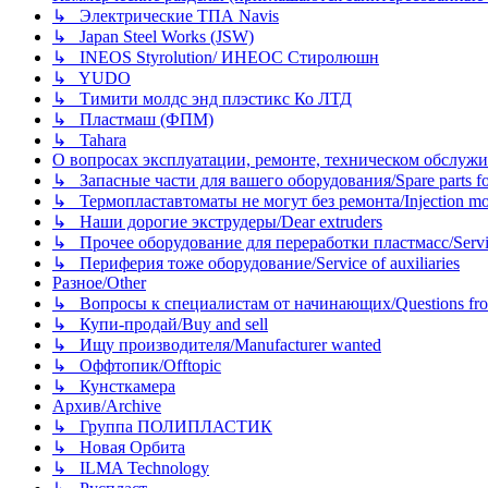
↳ Электрические ТПА Navis
↳ Japan Steel Works (JSW)
↳ INEOS Styrolution/ ИНЕОС Стиролюшн
↳ YUDO
↳ Тимити молдс энд плэстикс Ко ЛТД
↳ Пластмаш (ФПМ)
↳ Tahara
О вопросах эксплуатации, ремонте, техническом обслужива
↳ Запасные части для вашего оборудования/Spare parts fo
↳ Термопластавтоматы не могут без ремонта/Injection mold
↳ Наши дорогие экструдеры/Dear extruders
↳ Прочее оборудование для переработки пластмасс/Service o
↳ Периферия тоже оборудование/Service of auxiliaries
Разное/Other
↳ Вопросы к специалистам от начинающих/Questions fro
↳ Купи-продай/Buy and sell
↳ Ищу производителя/Manufacturer wanted
↳ Оффтопик/Offtopic
↳ Кунсткамера
Архив/Archive
↳ Группа ПОЛИПЛАСТИК
↳ Новая Орбита
↳ ILMA Technology