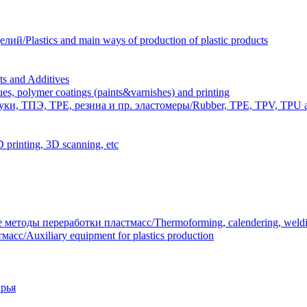
Plastics and main ways of production of plastic products
 and Additives
polymer coatings (paints&varnishes) and printing
и, ТПЭ, TPE, резина и пр. эластомеры/Rubber, TPE, TPV, TPU an
inting, 3D scanning, etc
тоды переработки пластмасс/Thermoforming, calendering, welding
/Auxiliary equipment for plastics production
рья