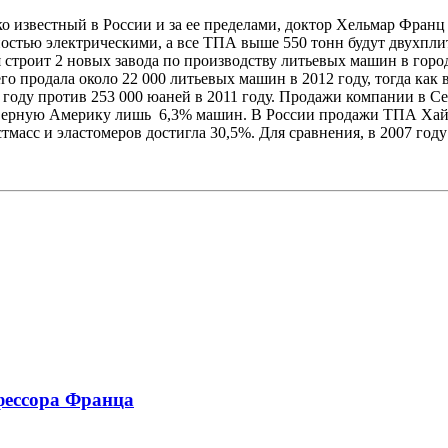
о известный в России и за ее пределами, доктор Хельмар Франц 
остью электрическими, а все ТПА выше 550 тонн будут двухплит
емя строит 2 новых завода по производству литьевых машин в го
 продала около 22 000 литьевых машин в 2012 году, тогда как 
 году против 253 000 юаней в 2011 году. Продажи компании в С
 Северную Америку лишь 6,3% машин. В России продажи ТПА Хай
тмасс и эластомеров достигла 30,5%. Для сравнения, в 2007 го
фессора Франца