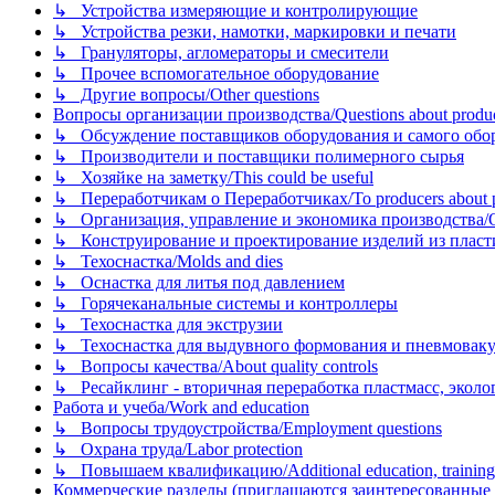
↳ Устройства измеряющие и контролирующие
↳ Устройства резки, намотки, маркировки и печати
↳ Грануляторы, агломераторы и смесители
↳ Прочее вспомогательное оборудование
↳ Другие вопросы/Other questions
Вопросы организации производства/Questions about product
↳ Обсуждение поставщиков оборудования и самого оборудо
↳ Производители и поставщики полимерного сырья
↳ Хозяйке на заметку/This could be useful
↳ Переработчикам о Переработчиках/To producers about p
↳ Организация, управление и экономика производства/Org
↳ Конструирование и проектирование изделий из пластиков
↳ Техоснастка/Molds and dies
↳ Оснастка для литья под давлением
↳ Горячеканальные системы и контроллеры
↳ Техоснастка для экструзии
↳ Техоснастка для выдувного формования и пневмовак
↳ Вопросы качества/About quality controls
↳ Ресайклинг - вторичная переработка пластмасс, экология и
Работа и учеба/Work and education
↳ Вопросы трудоустройства/Employment questions
↳ Охрана труда/Labor protection
↳ Повышаем квалификацию/Additional education, training
Коммерческие разделы (приглашаются заинтересованные орг