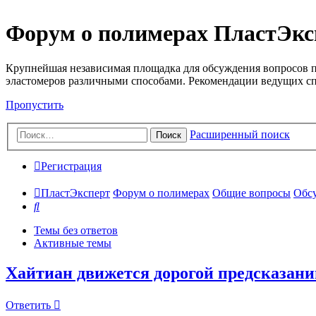
Форум о полимерах ПластЭкс
Крупнейшая независимая площадка для обсуждения вопросов п
эластомеров различными способами. Рекомендации ведущих с
Пропустить
Расширенный поиск
Поиск
Регистрация
ПластЭксперт
Форум о полимерах
Общие вопросы
Обсу
Поиск
Темы без ответов
Активные темы
Хайтиан движется дорогой предсказан
Ответить