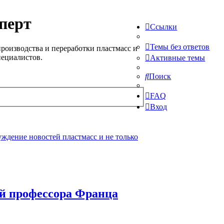
перт
Ссылки
Темы без ответов
роизводства и переработки пластмасс и
пециалистов.
Активные темы
Поиск
FAQ
Вход
ждение новостей пластмасс и не только
ий профессора Франца