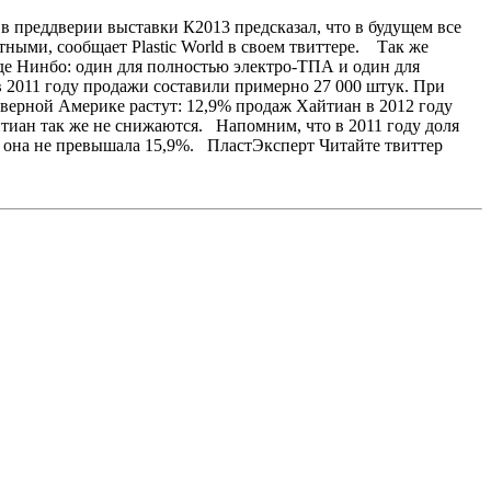
в преддверии выставки К2013 предсказал, что в будущем все
ными, сообщает Plastic World в своем твиттере. Так же
роде Нинбо: один для полностью электро-ТПА и один для
в 2011 году продажи составили примерно 27 000 штук. При
еверной Америке растут: 12,9% продаж Хайтиан в 2012 году
тиан так же не снижаются. Напомним, что в 2011 году доля
ду она не превышала 15,9%. ПластЭксперт Читайте твиттер