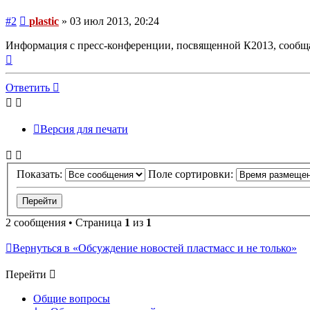
Сообщение
#2
plastic
»
03 июл 2013, 20:24
Информация с пресс-конференции, посвященной К2013, сообща
Вернуться
к
началу
Ответить
Версия для печати
Показать:
Поле сортировки:
2 сообщения • Страница
1
из
1
Вернуться в «Обсуждение новостей пластмасс и не только»
Перейти
Общие вопросы