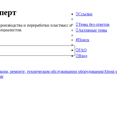
перт
Ссылки
Темы без ответов
роизводства и переработки пластмасс и
пециалистов.
Активные темы
Поиск
FAQ
Вход
ции, ремонте, техническом обслуживании оборудования/About serv
ir