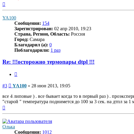
Вернуться
к
началу
YA100
Сообщения:
154
Зарегистрирован:
02 апр 2010, 19:23
Страна, Регион, Область:
Россия
Город:
Самара
Благодарил (а):
0
Поблагодарили:
1 раз
Re: !!!осторожно термопары dtpl !!!
Цитата
Сообщение
#3
YA100
»
28 июн 2013, 19:05
все 4 липовые ) . все бывает когда то в первый раз ) . проэк
"старой " температура поднимется до 100 за 3 сек. на дтпл за 1
Вернуться
к
началу
Олька
Сообщения:
1012