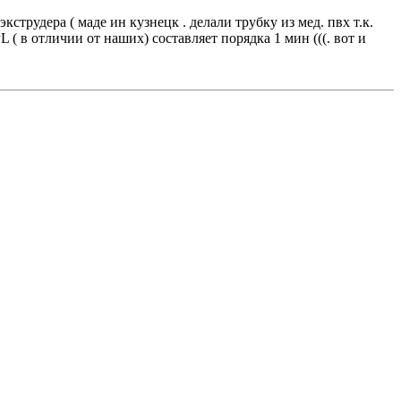
трудера ( маде ин кузнецк . делали трубку из мед. пвх т.к.
 в отличии от наших) составляет порядка 1 мин (((. вот и