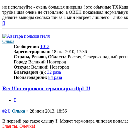
не используйте - очень большая инерция ! это обычные ТХКашны
трубка шла очень не стабильно. а ОВЕН показывал нормальную т
делайте выводы сколько тэн за 1 мин нагреет лишнего - либо 
Вернуться
к
началу
Олька
Сообщения:
1012
Зарегистрирован:
18 окт 2010, 17:36
Страна, Регион, Область:
Россия, Северо-западный реги
Город:
Великий Новгород
Откуда:
Великий Новгород
Благодарил (а):
32 раза
Поблагодарили:
84 раза
Re: !!!осторожно термопары dtpl !!!
Цитата
Сообщение
#2
Олька
»
28 июн 2013, 18:56
В первый раз такое слышу!!! Может термопара липовая попалас
Злая ты, Олечка!