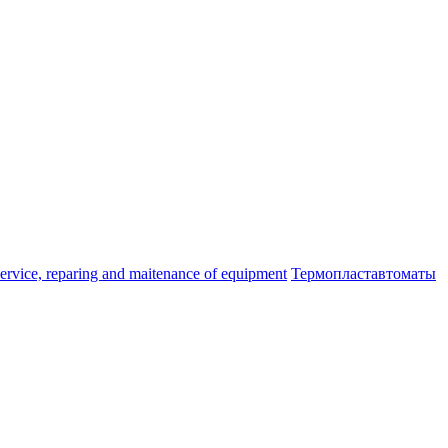
ice, reparing and maitenance of equipment
Термопластавтоматы