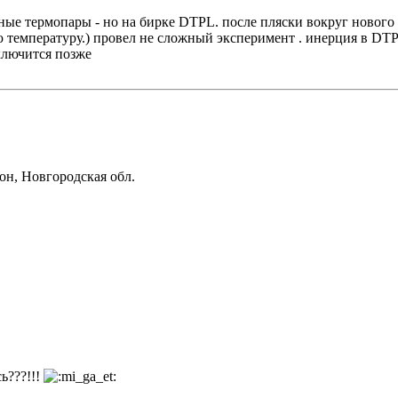
е термопары - но на бирке DTPL. после пляски вокруг нового экс
емпературу.) провел не сложный эксперимент . инерция в DTPL (
включится позже
он, Новгородская обл.
ь???!!!