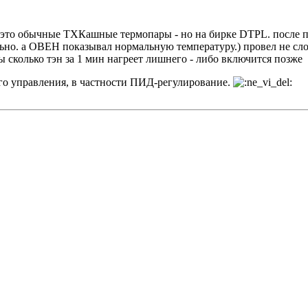
! это обычные ТХКашные термопары - но на бирке DTPL. после пл
бильно. а ОВЕН показывал нормальную температуру.) провел не с
ды сколько тэн за 1 мин нагреет лишнего - либо включится позже
ого управления, в частности ПИД-регулирование.