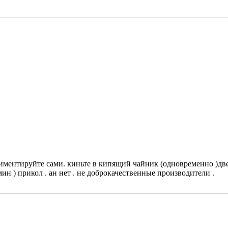
спериментируйте сами. киньте в кипящий чайник (одновременно )
 мин ) прикол . ан нет . не доброкачественные производители .