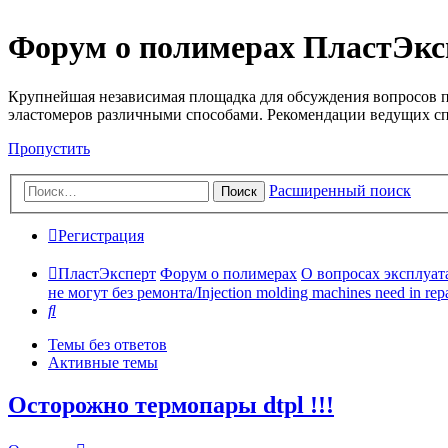
Форум о полимерах ПластЭкс
Крупнейшая независимая площадка для обсуждения вопросов п
эластомеров различными способами. Рекомендации ведущих с
Пропустить
Расширенный поиск
Поиск
Регистрация
ПластЭксперт
Форум о полимерах
О вопросах эксплуата
не могут без ремонта/Injection molding machines need in repa
Поиск
Темы без ответов
Активные темы
Осторожно термопары dtpl !!!