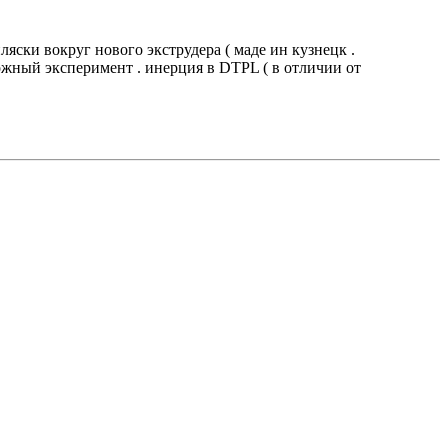
яски вокруг нового экструдера ( маде ин кузнецк .
ложный эксперимент . инерция в DTPL ( в отличии от