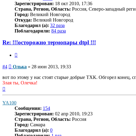
Зарегистрирован:
18 окт 2010, 17:36
Страна, Регион, Область:
Россия, Северо-западный реги
Город:
Великий Новгород
Откуда:
Великий Новгород
Благодарил (а):
32 раза
Поблагодарили:
84 раза
Re: !!!осторожно термопары dtpl !!!
Цитата
Сообщение
#4
Олька
»
28 июн 2013, 19:33
вот по этому у нас стоят старые добрые ТХК. Обгорел конец, сп
Злая ты, Олечка!
Вернуться
к
началу
YA100
Сообщения:
154
Зарегистрирован:
02 апр 2010, 19:23
Страна, Регион, Область:
Россия
Город:
Самара
Благодарил (а):
0
Поблагодарили:
1 раз