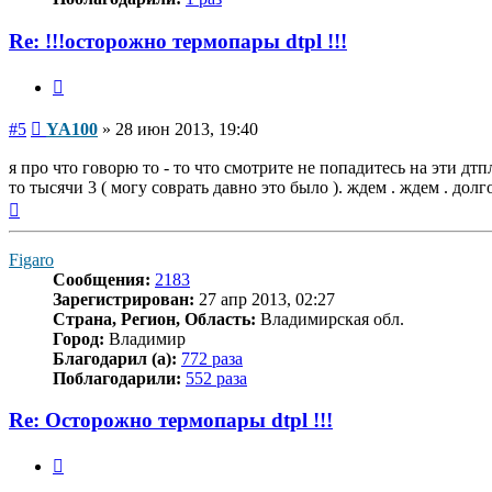
Re: !!!осторожно термопары dtpl !!!
Цитата
Сообщение
#5
YA100
»
28 июн 2013, 19:40
я про что говорю то - то что смотрите не попадитесь на эти дт
то тысячи 3 ( могу соврать давно это было ). ждем . ждем . долг
Вернуться
к
началу
Figaro
Сообщения:
2183
Зарегистрирован:
27 апр 2013, 02:27
Страна, Регион, Область:
Владимирская обл.
Город:
Владимир
Благодарил (а):
772 раза
Поблагодарили:
552 раза
Re: Осторожно термопары dtpl !!!
Цитата