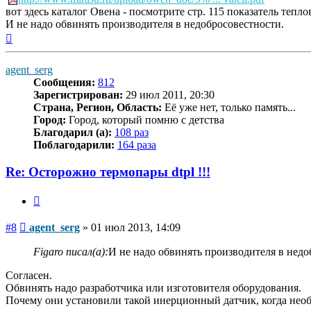
вот здесь каталог Овена - посмотрите стр. 115 показатель тепл
И не надо обвинять производителя в недобросовестности.
Вернуться
к
началу
agent_serg
Сообщения:
812
Зарегистрирован:
29 июл 2011, 20:30
Страна, Регион, Область:
Её уже нет, только память...
Город:
Город, который помню с детства
Благодарил (а):
108 раз
Поблагодарили:
164 раза
Re: Осторожно термопары dtpl !!!
Цитата
Сообщение
#8
agent_serg
»
01 июл 2013, 14:09
Figaro писал(а):
И не надо обвинять производителя в недо
Согласен.
Обвинять надо разработчика или изготовителя оборудования.
Почему они установили такой инерционный датчик, когда нео