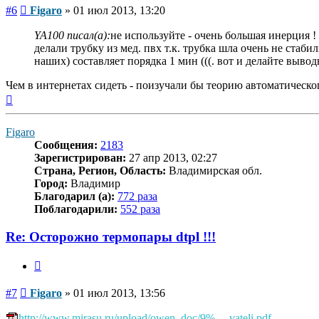
Сообщение
#6
Figaro
»
01 июл 2013, 13:20
YA100 писал(а):
не используйте - очень большая инерция 
делали трубку из мед. пвх т.к. трубка шла очень не ста
наших) составляет порядка 1 мин (((. вот и делайте выво
Чем в интернетах сидеть - поизучали бы теорию автоматическ
Вернуться
к
началу
Figaro
Сообщения:
2183
Зарегистрирован:
27 апр 2013, 02:27
Страна, Регион, Область:
Владимирская обл.
Город:
Владимир
Благодарил (а):
772 раза
Поблагодарили:
552 раза
Re: Осторожно термопары dtpl !!!
Цитата
Сообщение
#7
Figaro
»
01 июл 2013, 13:56
http://www.mirasu.ru/upload/owen_doc/9% ... vateli.pdf