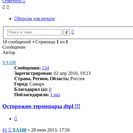
Ответить
Версия для печати
Расширенный
Поиск
поиск
18 сообщений • Страница
1
из
1
Сообщение
Автор
YA100
Сообщения:
154
Зарегистрирован:
02 апр 2010, 19:23
Страна, Регион, Область:
Россия
Город:
Самара
Благодарил (а):
0
Поблагодарили:
1 раз
Осторожно термопары dtpl !!!
Цитата
Сообщение
#1
YA100
»
28 июн 2013, 17:56