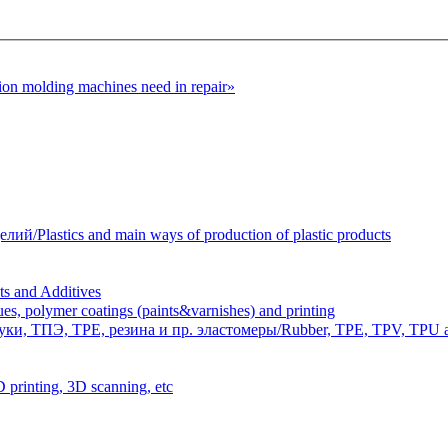
n molding machines need in repair»
Plastics and main ways of production of plastic products
 and Additives
polymer coatings (paints&varnishes) and printing
и, ТПЭ, TPE, резина и пр. эластомеры/Rubber, TPE, TPV, TPU an
inting, 3D scanning, etc