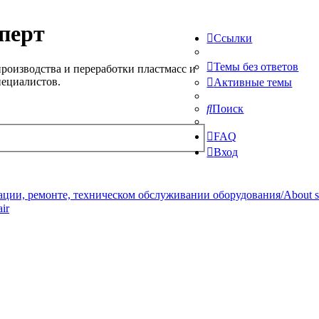
перт
Ссылки
Темы без ответов
роизводства и переработки пластмасс и
пециалистов.
Активные темы
Поиск
FAQ
Вход
ции, ремонте, техническом обслуживании оборудования/About serv
ir