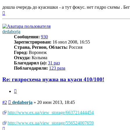
дошла очередь до куасишки - а тут фокус. нет гидро схемы . Бе
Вернуться
к
началу
dedaborja
Сообщения:
930
Зарегистрирован:
16 июл 2008, 16:55
Страна, Регион, Область:
Россия
Город:
Воронеж
Откуда:
Колыма
Благодарил (а):
31 раз
Поблагодарили:
123 раза
Re: гидросхема нужна на куаси 410/100!
Цитата
Сообщение
#2
dedaborja
»
20 июн 2013, 18:45
http://www.ex.ua/view_storage/663721444454
http://www.ex.ua/view_storage/556524007659
Вернуться