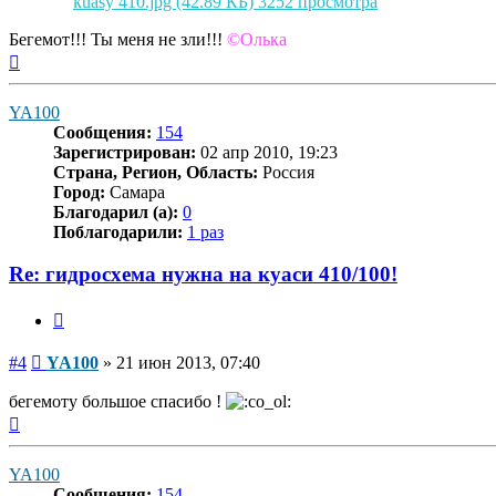
kuasy 410.jpg (42.89 КБ) 3252 просмотра
Бегемот!!! Ты меня не зли!!!
©Олька
Вернуться
к
началу
YA100
Сообщения:
154
Зарегистрирован:
02 апр 2010, 19:23
Страна, Регион, Область:
Россия
Город:
Самара
Благодарил (а):
0
Поблагодарили:
1 раз
Re: гидросхема нужна на куаси 410/100!
Цитата
Сообщение
#4
YA100
»
21 июн 2013, 07:40
бегемоту большое спасибо !
Вернуться
к
началу
YA100
Сообщения:
154