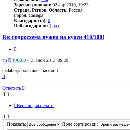
Зарегистрирован:
02 апр 2010, 19:23
Страна, Регион, Область:
Россия
Город:
Самара
Благодарил (а):
0
Поблагодарили:
1 раз
Re: гидросхема нужна на куаси 410/100!
Цитата
Сообщение
#5
YA100
»
21 июн 2013, 09:20
dedaborja большое спасибо !
Вернуться
к
началу
Ответить
Версия для печати
Показать:
Поле сортировки: