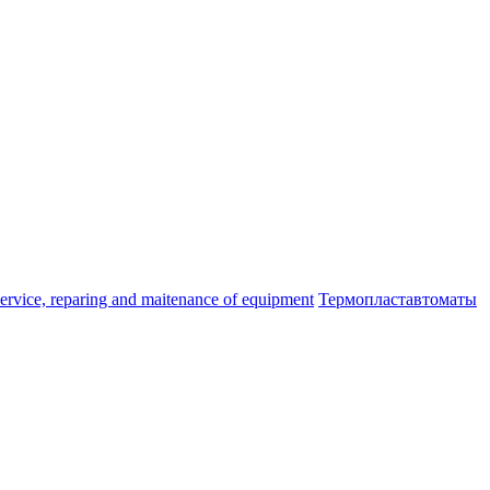
ice, reparing and maitenance of equipment
Термопластавтоматы