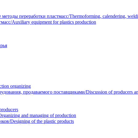
тоды переработки пластмасс/Thermoforming, calendering, welding
/Auxiliary equipment for plastics production
рья
ion organizing
вания, продаваемого поставщиками/Discussion of producers and r
roducers
anizing and managing of production
/Designing of the plastic products