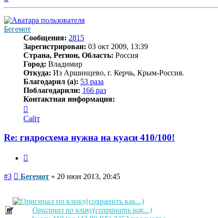
к
началу
Бегемот
Сообщения:
2815
Зарегистрирован:
03 окт 2009, 13:39
Страна, Регион, Область:
Россия
Город:
Владимир
Откуда:
Из Аршинцево, г. Керчь, Крым-Россия.
Благодарил (а):
53 раза
Поблагодарили:
166 раз
Контактная информация:
Контактная
информация
Сайт
пользователя
Бегемот
Re: гидросхема нужна на куаси 410/100!
Цитата
Сообщение
#3
Бегемот
»
20 июн 2013, 20:45
Оригинал по клику(сохранить как...)