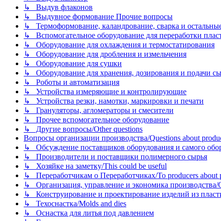
↳ Выдув флаконов
↳ Выдувное формование Прочие вопросы
↳ Термоформование, каландрование, сварка и остальные ме
↳ Вспомогательное оборудование для переработки пластмасс
↳ Оборудование для охлаждения и термостатирования
↳ Оборудование для дробления и измельчения
↳ Оборудование для сушки
↳ Оборудование для хранения, дозирования и подачи сы
↳ Роботы и автоматизация
↳ Устройства измеряющие и контролирующие
↳ Устройства резки, намотки, маркировки и печати
↳ Грануляторы, агломераторы и смесители
↳ Прочее вспомогательное оборудование
↳ Другие вопросы/Other questions
Вопросы организации производства/Questions about product
↳ Обсуждение поставщиков оборудования и самого оборудо
↳ Производители и поставщики полимерного сырья
↳ Хозяйке на заметку/This could be useful
↳ Переработчикам о Переработчиках/To producers about p
↳ Организация, управление и экономика производства/Org
↳ Конструирование и проектирование изделий из пластиков
↳ Техоснастка/Molds and dies
↳ Оснастка для литья под давлением