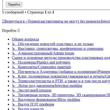
5 сообщений • Страница
1
из
1
Вернуться в «Термопластавтоматы не могут без ремонта/Injectio
Перейти
Общие вопросы
↳ Обсуждение новостей пластмасс и не только
↳ Выставки, симпозиумы, конференции и семинары
↳ Административный/Admin forum
Сырье и основные методы производства пластиковых изделий/
↳ Полимеры/Plastics and polymers
↳ Композиты/Сomposites materials
↳ Пигменты и Аддитивы (добавки к полимерам)/Pigments
↳ Клеи, полимерные покрытия (лакокраска) и печать/Glues, 
↳ Термоэластопласты и РТИ, а также и в том числе каучук
↳ Литье под давлением/Injection molding
↳ Экструзия/Extrusion
↳ Трехмерная печать, 3D принтеры, 3D сканирование/3D pr
↳ Выдувное формование/Blow molding
↳ Выдув ПЭТ преформ
↳ Выдув канистр