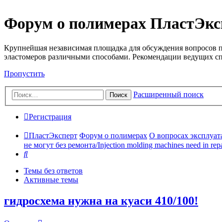
Форум о полимерах ПластЭкс
Крупнейшая независимая площадка для обсуждения вопросов п
эластомеров различными способами. Рекомендации ведущих с
Пропустить
Расширенный поиск
Поиск
Регистрация
ПластЭксперт
Форум о полимерах
О вопросах эксплуата
не могут без ремонта/Injection molding machines need in repa
Поиск
Темы без ответов
Активные темы
гидросхема нужна на куаси 410/100!