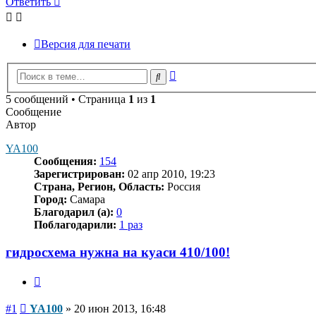
Ответить
Версия для печати
Расширенный
Поиск
поиск
5 сообщений • Страница
1
из
1
Сообщение
Автор
YA100
Сообщения:
154
Зарегистрирован:
02 апр 2010, 19:23
Страна, Регион, Область:
Россия
Город:
Самара
Благодарил (а):
0
Поблагодарили:
1 раз
гидросхема нужна на куаси 410/100!
Цитата
Сообщение
#1
YA100
»
20 июн 2013, 16:48