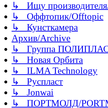
↳ Ищу производителя/
↳ Оффтопик/Offtopic
↳ Кунсткамера
Архив/Archive
↳ Группа ПОЛИПЛА
↳ Новая Орбита
↳ ILMA Technology
↳ Руспласт
↳ Jonwai
↳ ПОРТМОЛД/PORT