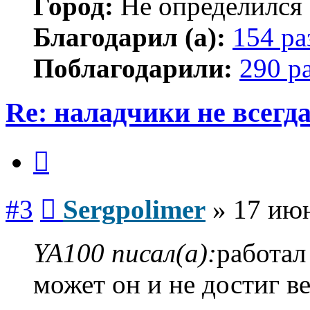
Город:
Не определился
Благодарил (а):
154 ра
Поблагодарили:
290 р
Re: наладчики не всегд
Цитата
Сообщение
#3
Sergpolimer
»
17 июн
YA100 писал(а):
работал
может он и не достиг в