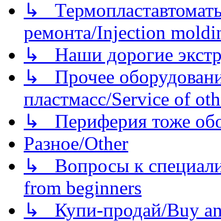
↳ Термопластавтоматы 
ремонта/Injection moldin
↳ Наши дорогие экстру
↳ Прочее оборудовани
пластмасс/Service of oth
↳ Периферия тоже обору
Разное/Other
↳ Вопросы к специали
from beginners
↳ Купи-продай/Buy and