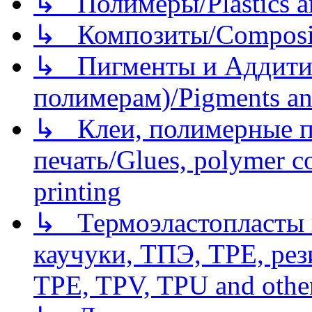
↳ Полимеры/Plastics a
↳ Композиты/Сomposite
↳ Пигменты и Аддитив
полимерам)/Pigments an
↳ Клеи, полимерные по
печать/Glues, polymer co
printing
↳ Термоэластопласты и
каучуки, ТПЭ, TPE, рез
TPE, TPV, TPU and other