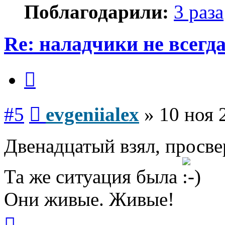
Поблагодарили:
3 раза
Re: наладчики не всегд
Цитата
Сообщение
#5
evgeniialex
»
10 ноя 
Двенадцатый взял, просвер
Та же ситуация была
Они живые. Живые!
Вернуться
к