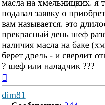
масла на хмельницких. я т
подавал заявку о приобре
вам называется. это длило
прекрасный день шеф разо
наличия масла на баке (хм
берет дрель - и сверлит от
? шеф или наладчик ???
Вернуться
к
началу
dim81