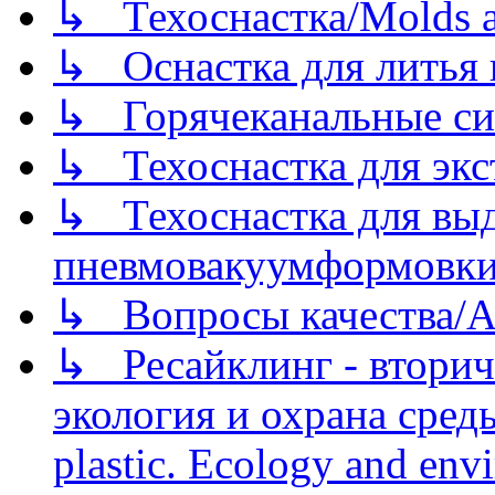
↳ Техоснастка/Molds a
↳ Оснастка для литья 
↳ Горячеканальные си
↳ Техоснастка для экс
↳ Техоснастка для вы
пневмовакуумформовк
↳ Вопросы качества/Abo
↳ Ресайклинг - вторич
экология и охрана среды/
plastic. Ecology and env