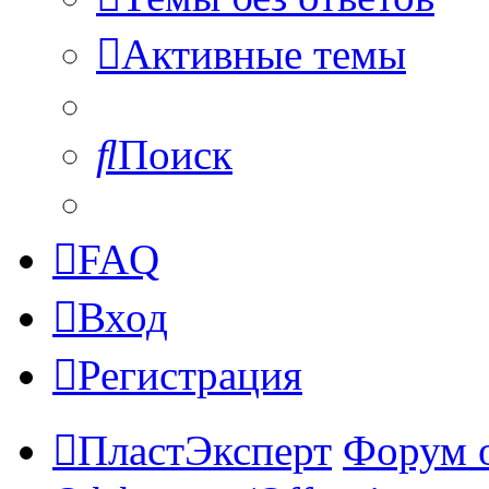
Активные темы
Поиск
FAQ
Вход
Регистрация
ПластЭксперт
Форум 