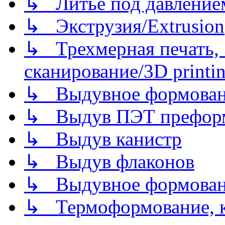
↳ Литье под давлением/
↳ Экструзия/Extrusion
↳ Трехмерная печать,
сканирование/3D printin
↳ Выдувное формован
↳ Выдув ПЭТ префор
↳ Выдув канистр
↳ Выдув флаконов
↳ Выдувное формован
↳ Термоформование, ка