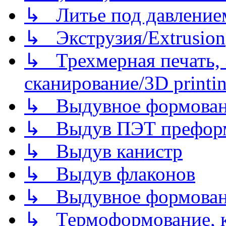
↳ Литье под давлением/
↳ Экструзия/Extrusion
↳ Трехмерная печать,
сканирование/3D printin
↳ Выдувное формован
↳ Выдув ПЭТ префор
↳ Выдув канистр
↳ Выдув флаконов
↳ Выдувное формован
↳ Термоформование, ка