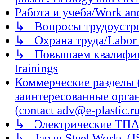
Работа и учеба/Work an
↳ Вопросы трудоустрой
↳ Охрана труда/Labor p
↳ Повышаем квалификац
trainings
Коммерческие разделы 
заинтересованные орга
(contact adv@e-plastic.r
↳ Электрические ТПА
↳ Japan Steel Works (