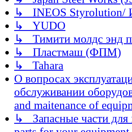
↳ INEOS Styrolution
↳ YUDO
↳ Тимити молдс энд п
↳ Пластмаш (ФПМ)
↳ Tahara
О вопросах эксплуатаци
обслуживании оборудова
and maitenance of equip
↳ Запасные части для 
parts for your equipment