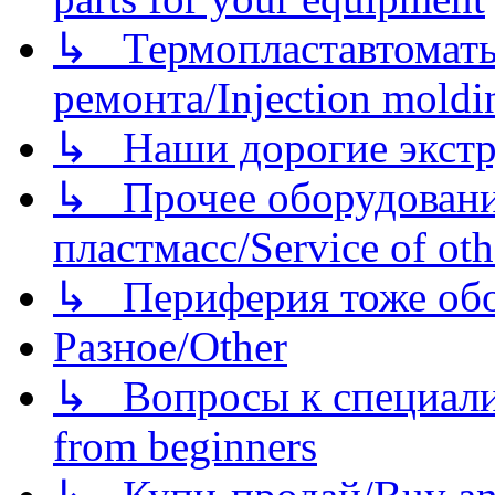
↳ Термопластавтоматы 
ремонта/Injection moldin
↳ Наши дорогие экстру
↳ Прочее оборудовани
пластмасс/Service of oth
↳ Периферия тоже обору
Разное/Other
↳ Вопросы к специали
from beginners