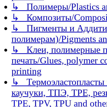
↳ Полимеры/Plastics a
↳ Композиты/Сomposite
↳ Пигменты и Аддитив
полимерам)/Pigments an
↳ Клеи, полимерные по
печать/Glues, polymer co
printing
↳ Термоэластопласты и
каучуки, ТПЭ, TPE, рез
TPE, TPV, TPU and other