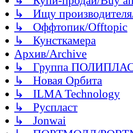
↳ Купи-продай/Buy and
↳ Ищу производителя/
↳ Оффтопик/Offtopic
↳ Кунсткамера
Архив/Archive
↳ Группа ПОЛИПЛА
↳ Новая Орбита
↳ ILMA Technology
↳ Руспласт
↳ Jonwai