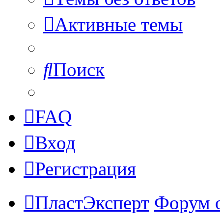
Активные темы
Поиск
FAQ
Вход
Регистрация
ПластЭксперт
Форум 