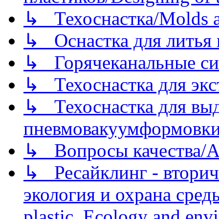
↳ Техоснастка/Molds a
↳ Оснастка для литья 
↳ Горячеканальные си
↳ Техоснастка для экс
↳ Техоснастка для вы
пневмовакуумформовк
↳ Вопросы качества/Abo
↳ Ресайклинг - вторич
экология и охрана среды/
plastic. Ecology and env