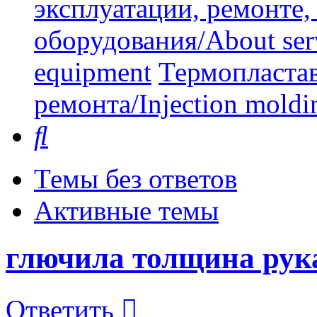
эксплуатации, ремонте
оборудования/About serv
equipment
Термопластав
ремонта/Injection moldin
Поиск
Темы без ответов
Активные темы
глючила толщина рук
Ответить