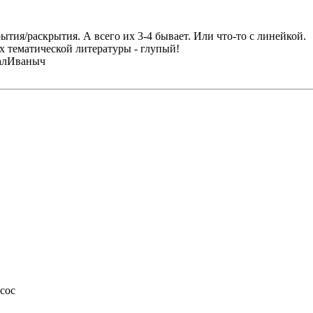
ытия/раскрытия. А всего их 3-4 бывает. Или что-то с линейкой.
ах тематической литературы - глупый!
халИваныч
асос