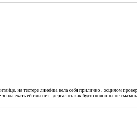
 китайце. на тестере линейка вела себя прилично . осцилом пров
знала ехать ей или нет . дергалась как будто колонны не смазаны