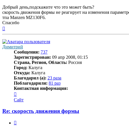
Добрый день,подскажите что это может быть?
скорость движения формы не реагирует на изменения параметр
тпа Manzen MZ130F6.
Спасибо
Вернуться
к
началу
Димитрий
Сообщения:
737
Зарегистрирован:
09 апр 2008, 01:15
Страна, Регион, Область:
Россия
Город:
Калуга
Откуда:
Калуга
Благодарил (а):
23 раза
Поблагодарили:
81 раз
Контактная информация:
Контактная
информация
Сайт
пользователя
Димитрий
Re: скорость движения формы
Цитата