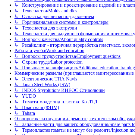
↳ Конструирование и проектирование изделий из пластиков
↳ Техоснастка/Molds and dies
↳ Оснастка для литья под давлением
↳ Горячеканальные системы и контроллеры
↳ Техоснастка для экструзии
↳ Техоснастка для выдувного формования и пневмовак
↳ Вопросы качества/About quality controls
↳ Ресайклинг - вторичная переработка пластмасс, экология и
Работа и учеба/Work and education
↳ Вопросы трудоустройства/Employment questions
↳ Охрана труда/Labor protection
↳ Повышаем квалификацию/Additional education, training
Коммерческие разделы (приглашаются заинтересованные орг
↳ Электрические ТПА Navis
↳ Japan Steel Works (JSW)
↳ INEOS Styrolution/ ИНЕОС Стиролюшн
↳ YUDO
↳ Тимити молдс энд плэстикс Ко ЛТД
↳ Пластмаш (ФПМ)
↳ Tahara
О вопросах эксплуатации, ремонте, техническом обслужива
↳ Запасные части для вашего оборудования/Spare parts fo
↳ Термопластавтоматы не могут без ремонта/Injection mold