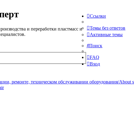
перт
Ссылки
Темы без ответов
роизводства и переработки пластмасс и
пециалистов.
Активные темы
Поиск
FAQ
Вход
ции, ремонте, техническом обслуживании оборудования/About serv
ir