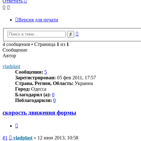
Ответить
Версия для печати
Расширенный
Поиск
поиск
4 сообщения • Страница
1
из
1
Сообщение
Автор
vladplast
Сообщения:
5
Зарегистрирован:
05 фев 2011, 17:57
Страна, Регион, Область:
Украина
Город:
Одесса
Благодарил (а):
0
Поблагодарили:
0
скорость движения формы
Цитата
Сообщение
#1
vladplast
»
12 июн 2013, 10:58