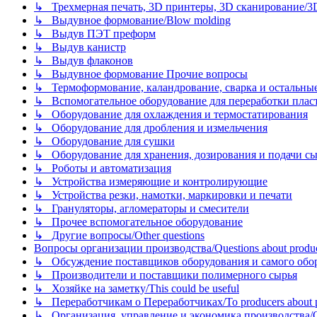
↳ Трехмерная печать, 3D принтеры, 3D сканирование/3D pr
↳ Выдувное формование/Blow molding
↳ Выдув ПЭТ преформ
↳ Выдув канистр
↳ Выдув флаконов
↳ Выдувное формование Прочие вопросы
↳ Термоформование, каландрование, сварка и остальные ме
↳ Вспомогательное оборудование для переработки пластмасс
↳ Оборудование для охлаждения и термостатирования
↳ Оборудование для дробления и измельчения
↳ Оборудование для сушки
↳ Оборудование для хранения, дозирования и подачи сы
↳ Роботы и автоматизация
↳ Устройства измеряющие и контролирующие
↳ Устройства резки, намотки, маркировки и печати
↳ Грануляторы, агломераторы и смесители
↳ Прочее вспомогательное оборудование
↳ Другие вопросы/Other questions
Вопросы организации производства/Questions about product
↳ Обсуждение поставщиков оборудования и самого оборудо
↳ Производители и поставщики полимерного сырья
↳ Хозяйке на заметку/This could be useful
↳ Переработчикам о Переработчиках/To producers about p
↳ Организация, управление и экономика производства/Org