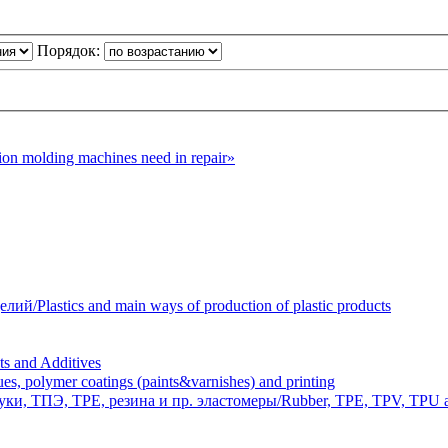
Порядок:
n molding machines need in repair»
Plastics and main ways of production of plastic products
 and Additives
polymer coatings (paints&varnishes) and printing
и, ТПЭ, TPE, резина и пр. эластомеры/Rubber, TPE, TPV, TPU an