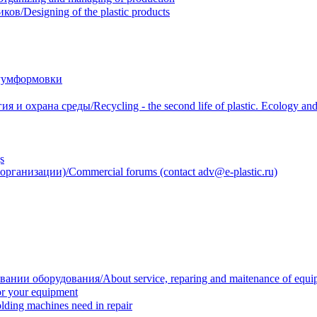
/Designing of the plastic products
уумформовки
 охрана среды/Recycling - the second life of plastic. Ecology and 
s
анизации)/Commercial forums (contact adv@e-plastic.ru)
нии оборудования/About service, reparing and maitenance of equi
r your equipment
ing machines need in repair