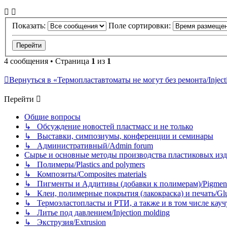
Показать:
Поле сортировки:
4 сообщения • Страница
1
из
1
Вернуться в «Термопластавтоматы не могут без ремонта/Injectio
Перейти
Общие вопросы
↳ Обсуждение новостей пластмасс и не только
↳ Выставки, симпозиумы, конференции и семинары
↳ Административный/Admin forum
Сырье и основные методы производства пластиковых изделий/
↳ Полимеры/Plastics and polymers
↳ Композиты/Сomposites materials
↳ Пигменты и Аддитивы (добавки к полимерам)/Pigments
↳ Клеи, полимерные покрытия (лакокраска) и печать/Glues, 
↳ Термоэластопласты и РТИ, а также и в том числе каучук
↳ Литье под давлением/Injection molding
↳ Экструзия/Extrusion