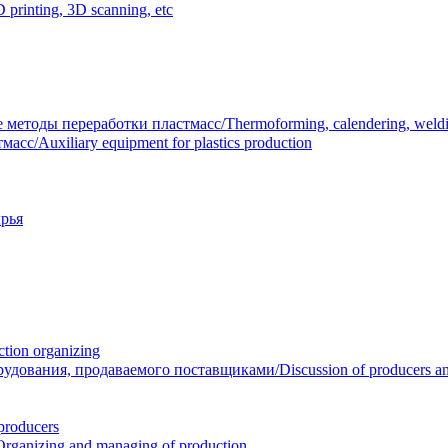
inting, 3D scanning, etc
тоды переработки пластмасс/Thermoforming, calendering, welding
/Auxiliary equipment for plastics production
рья
ion organizing
вания, продаваемого поставщиками/Discussion of producers and r
roducers
anizing and managing of production