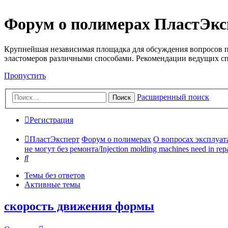
Форум о полимерах ПластЭкс
Крупнейшая независимая площадка для обсуждения вопросов п
эластомеров различными способами. Рекомендации ведущих с
Пропустить
Расширенный поиск
Поиск
Регистрация
ПластЭксперт
Форум о полимерах
О вопросах эксплуата
не могут без ремонта/Injection molding machines need in repa
Поиск
Темы без ответов
Активные темы
скорость движения формы