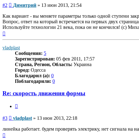
Сообщение
#2
Димитрий
»
13 июн 2013, 21:54
Как вариант - вы меняете параметры только одной ступени закр
Вопрос, ответ на который встречается на первых двух страниц
Используйте технологии 21 века, пока он не кончился! (с) Ми
Вернуться
к
началу
vladplast
Сообщения:
5
Зарегистрирован:
05 фев 2011, 17:57
Страна, Регион, Область:
Украина
Город:
Одесса
Благодарил (а):
0
Поблагодарили:
0
Re: скорость движения формы
Цитата
Сообщение
#3
vladplast
»
13 июн 2013, 22:18
линейка работает. будем проверять электрику, нет сигнала на н
Вернуться