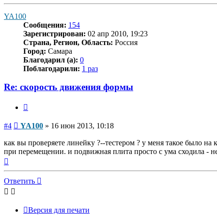
к
началу
YA100
Сообщения:
154
Зарегистрирован:
02 апр 2010, 19:23
Страна, Регион, Область:
Россия
Город:
Самара
Благодарил (а):
0
Поблагодарили:
1 раз
Re: скорость движения формы
Цитата
Сообщение
#4
YA100
»
16 июн 2013, 10:18
как вы проверяете линейку ?--тестером ? у меня такое было на
при перемещении. и подвижная плита просто с ума сходила - не 
Вернуться
к
началу
Ответить
Версия для печати