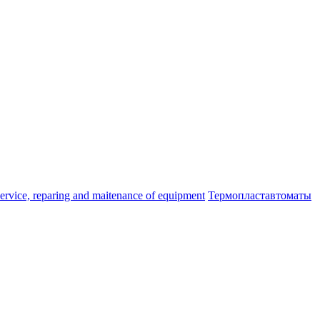
ice, reparing and maitenance of equipment
Термопластавтоматы