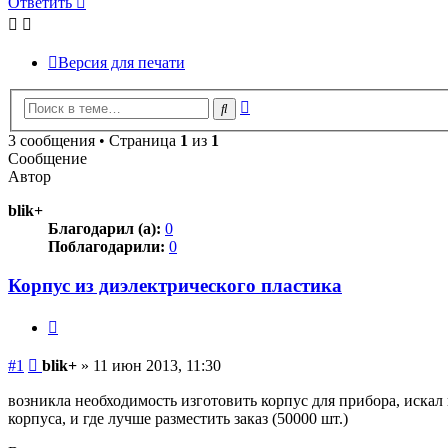
Ответить
Версия для печати
Расширенный
Поиск
поиск
3 сообщения • Страница
1
из
1
Сообщение
Автор
blik+
Благодарил (а):
0
Поблагодарили:
0
Корпус из диэлектрического пластика
Цитата
Сообщение
#1
blik+
»
11 июн 2013, 11:30
возникла необходимость изготовить корпус для прибора, искал 
корпуса, и где лучше разместить заказ (50000 шт.)