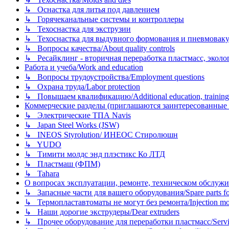
↳ Оснастка для литья под давлением
↳ Горячеканальные системы и контроллеры
↳ Техоснастка для экструзии
↳ Техоснастка для выдувного формования и пневмовак
↳ Вопросы качества/About quality controls
↳ Ресайклинг - вторичная переработка пластмасс, экология и
Работа и учеба/Work and education
↳ Вопросы трудоустройства/Employment questions
↳ Охрана труда/Labor protection
↳ Повышаем квалификацию/Additional education, training
Коммерческие разделы (приглашаются заинтересованные орг
↳ Электрические ТПА Navis
↳ Japan Steel Works (JSW)
↳ INEOS Styrolution/ ИНЕОС Стиролюшн
↳ YUDO
↳ Тимити молдс энд плэстикс Ко ЛТД
↳ Пластмаш (ФПМ)
↳ Tahara
О вопросах эксплуатации, ремонте, техническом обслужива
↳ Запасные части для вашего оборудования/Spare parts fo
↳ Термопластавтоматы не могут без ремонта/Injection mold
↳ Наши дорогие экструдеры/Dear extruders
↳ Прочее оборудование для переработки пластмасс/Service o