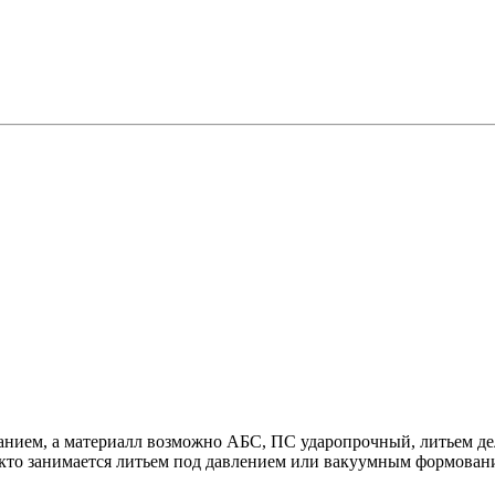
ием, а материалл возможно АБС, ПС ударопрочный, литьем делат
 кто занимается литьем под давлением или вакуумным формован