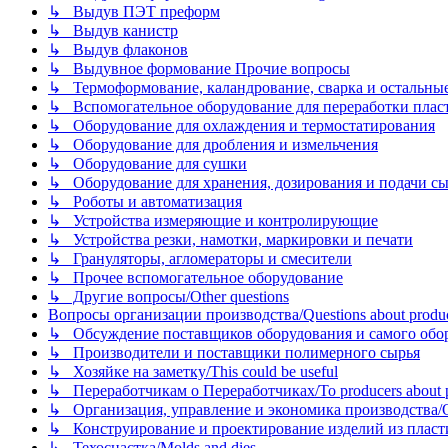
↳ Выдув ПЭТ преформ
↳ Выдув канистр
↳ Выдув флаконов
↳ Выдувное формование Прочие вопросы
↳ Термоформование, каландрование, сварка и остальные ме
↳ Вспомогательное оборудование для переработки пластмасс
↳ Оборудование для охлаждения и термостатирования
↳ Оборудование для дробления и измельчения
↳ Оборудование для сушки
↳ Оборудование для хранения, дозирования и подачи сы
↳ Роботы и автоматизация
↳ Устройства измеряющие и контролирующие
↳ Устройства резки, намотки, маркировки и печати
↳ Грануляторы, агломераторы и смесители
↳ Прочее вспомогательное оборудование
↳ Другие вопросы/Other questions
Вопросы организации производства/Questions about product
↳ Обсуждение поставщиков оборудования и самого оборудо
↳ Производители и поставщики полимерного сырья
↳ Хозяйке на заметку/This could be useful
↳ Переработчикам о Переработчиках/To producers about p
↳ Организация, управление и экономика производства/Org
↳ Конструирование и проектирование изделий из пластиков
↳ Техоснастка/Molds and dies