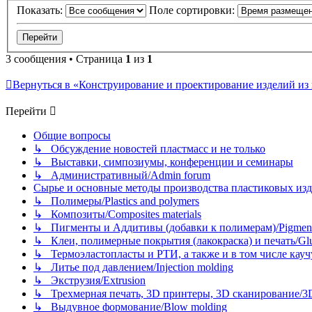
Показать:
Поле сортировки:
3 сообщения • Страница
1
из
1
Вернуться в «Конструирование и проектирование изделий из пла
Перейти
Общие вопросы
↳ Обсуждение новостей пластмасс и не только
↳ Выставки, симпозиумы, конференции и семинары
↳ Административный/Admin forum
Сырье и основные методы производства пластиковых изделий/
↳ Полимеры/Plastics and polymers
↳ Композиты/Сomposites materials
↳ Пигменты и Аддитивы (добавки к полимерам)/Pigments
↳ Клеи, полимерные покрытия (лакокраска) и печать/Glues, 
↳ Термоэластопласты и РТИ, а также и в том числе каучук
↳ Литье под давлением/Injection molding
↳ Экструзия/Extrusion
↳ Трехмерная печать, 3D принтеры, 3D сканирование/3D pr
↳ Выдувное формование/Blow molding