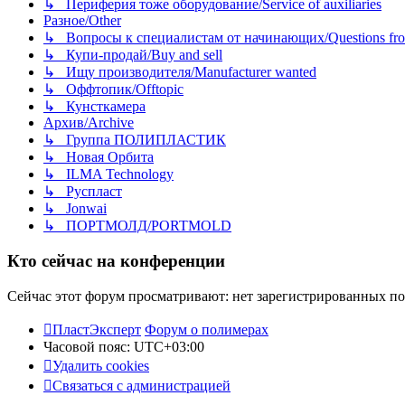
↳ Периферия тоже оборудование/Service of auxiliaries
Разное/Other
↳ Вопросы к специалистам от начинающих/Questions fro
↳ Купи-продай/Buy and sell
↳ Ищу производителя/Manufacturer wanted
↳ Оффтопик/Offtopic
↳ Кунсткамера
Архив/Archive
↳ Группа ПОЛИПЛАСТИК
↳ Новая Орбита
↳ ILMA Technology
↳ Руспласт
↳ Jonwai
↳ ПОРТМОЛД/PORTMOLD
Кто сейчас на конференции
Сейчас этот форум просматривают: нет зарегистрированных пол
ПластЭксперт
Форум о полимерах
Часовой пояс:
UTC+03:00
Удалить cookies
Связаться с администрацией