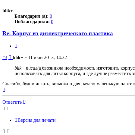
к
началу
blik+
Благодарил (а):
0
Поблагодарили:
0
Re: Корпус из диэлектрического пластика
Цитата
Сообщение
#3
blik+
»
11 июн 2013, 14:32
blik+ писал(а):
возникла необходимость изготовить корпус 
использовать для литья корпуса, и где лучше разместить за
Спасибо, будем искать, возможно для начало маленькую партию
Вернуться
к
началу
Ответить
Версия для печати