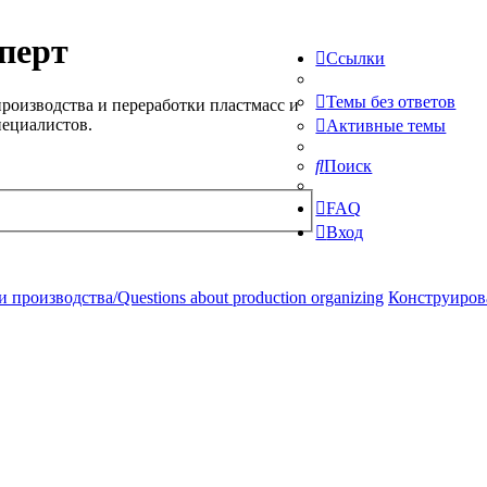
перт
Ссылки
Темы без ответов
роизводства и переработки пластмасс и
пециалистов.
Активные темы
Поиск
FAQ
Вход
производства/Questions about production organizing
Конструирова