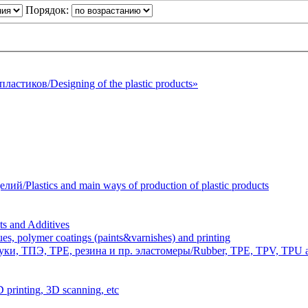
Порядок:
стиков/Designing of the plastic products»
Plastics and main ways of production of plastic products
 and Additives
polymer coatings (paints&varnishes) and printing
и, ТПЭ, TPE, резина и пр. эластомеры/Rubber, TPE, TPV, TPU an
inting, 3D scanning, etc