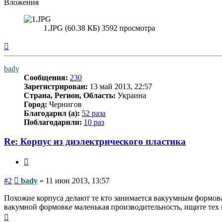
Вложения
1.JPG (60.38 КБ) 3592 просмотра
Вернуться
к
началу
bady
Сообщения:
230
Зарегистрирован:
13 май 2013, 22:57
Страна, Регион, Область:
Украина
Город:
Чернигов
Благодарил (а):
52 раза
Поблагодарили:
10 раз
Re: Корпус из диэлектрического пластика
Цитата
Сообщение
#2
bady
»
11 июн 2013, 13:57
Похожие корпуса делают те кто занимается вакуумным формован
вакумной формовке маленькая производительность, ищите тех
Вернуться