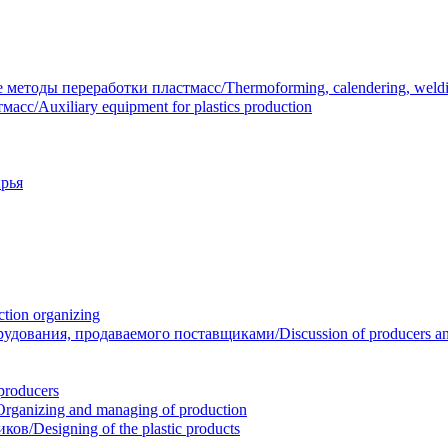
тоды переработки пластмасс/Thermoforming, calendering, welding
/Auxiliary equipment for plastics production
рья
ion organizing
вания, продаваемого поставщиками/Discussion of producers and r
roducers
anizing and managing of production
/Designing of the plastic products