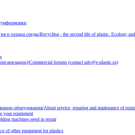
уумформовки
 охрана среды/Recycling - the second life of plastic. Ecology and 
s
анизации)/Commercial forums (contact adv@e-plastic.ru)
нии оборудования/About service, reparing and maitenance of equi
r your equipment
ing machines need in repair
f other equipment for plastics