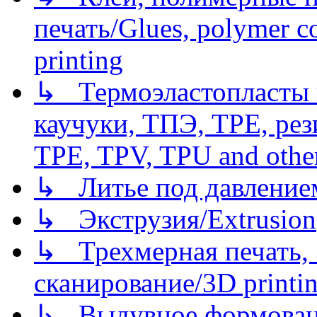
печать/Glues, polymer co
printing
↳ Термоэластопласты и
каучуки, ТПЭ, TPE, рез
TPE, TPV, TPU and other
↳ Литье под давлением/
↳ Экструзия/Extrusion
↳ Трехмерная печать,
сканирование/3D printin
↳ Выдувное формован