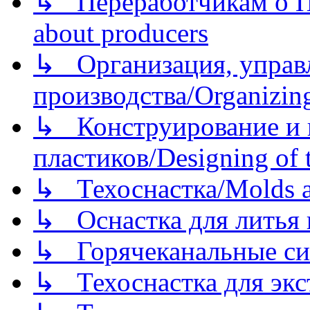
↳ Переработчикам о Пе
about producers
↳ Организация, управл
производства/Organizing
↳ Конструирование и п
пластиков/Designing of t
↳ Техоснастка/Molds a
↳ Оснастка для литья 
↳ Горячеканальные си
↳ Техоснастка для экс