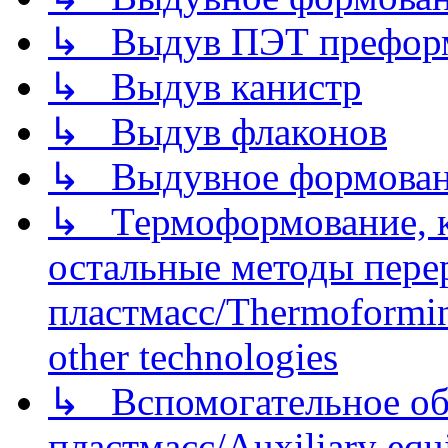
↳ Выдув ПЭТ префор
↳ Выдув канистр
↳ Выдув флаконов
↳ Выдувное формован
↳ Термоформование, ка
остальные методы пере
пластмасс/Thermoforming
other technologies
↳ Вспомогательное об
пластмасс/Auxiliary equi