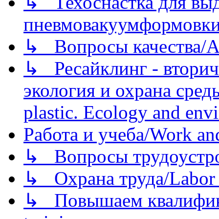
↳ Техоснастка для вы
пневмовакуумформовк
↳ Вопросы качества/Abo
↳ Ресайклинг - вторич
экология и охрана среды/
plastic. Ecology and env
Работа и учеба/Work an
↳ Вопросы трудоустрой
↳ Охрана труда/Labor p
↳ Повышаем квалификац