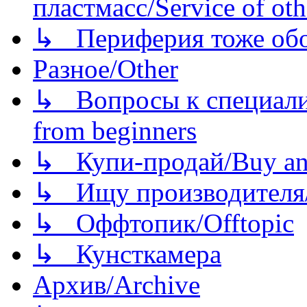
пластмасс/Service of oth
↳ Периферия тоже обору
Разное/Other
↳ Вопросы к специали
from beginners
↳ Купи-продай/Buy and
↳ Ищу производителя/
↳ Оффтопик/Offtopic
↳ Кунсткамера
Архив/Archive