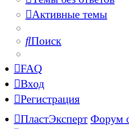
Активные темы
Поиск
FAQ
Вход
Регистрация
ПластЭксперт
Форум 