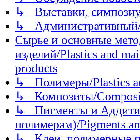
↳ Выставки, симпозиу
↳ Административный/
Сырье и основные мето
изделий/Plastics and mai
products
↳ Полимеры/Plastics a
↳ Композиты/Сomposite
↳ Пигменты и Аддитив
полимерам)/Pigments an
↳ Клеи, полимерные по