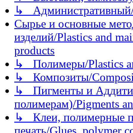
↳ Административный/
Сырье и основные мето
изделий/Plastics and mai
products
↳ Полимеры/Plastics a
↳ Композиты/Сomposite
↳ Пигменты и Аддитив
полимерам)/Pigments an
↳ Клеи, полимерные по
печать/Glues, polymer co