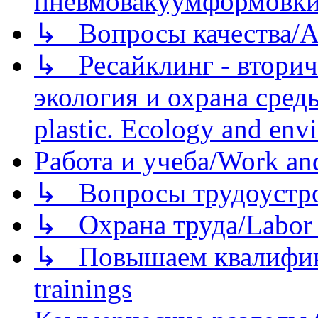
пневмовакуумформовк
↳ Вопросы качества/Abo
↳ Ресайклинг - вторич
экология и охрана среды/
plastic. Ecology and env
Работа и учеба/Work an
↳ Вопросы трудоустрой
↳ Охрана труда/Labor p
↳ Повышаем квалификац
trainings