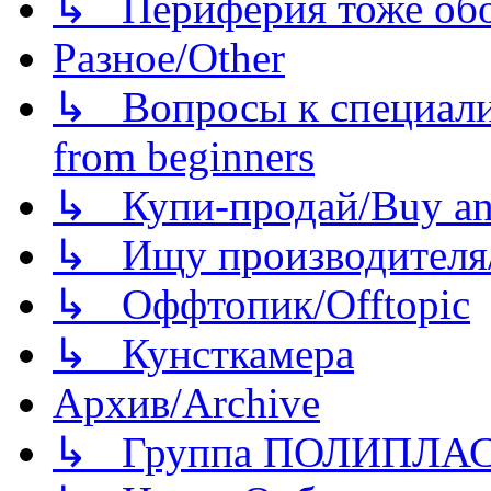
↳ Периферия тоже обору
Разное/Other
↳ Вопросы к специали
from beginners
↳ Купи-продай/Buy and
↳ Ищу производителя/
↳ Оффтопик/Offtopic
↳ Кунсткамера
Архив/Archive
↳ Группа ПОЛИПЛА