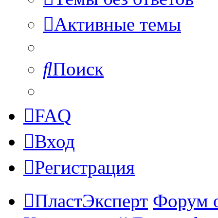
Активные темы
Поиск
FAQ
Вход
Регистрация
ПластЭксперт
Форум 