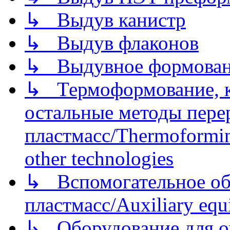
↳ Выдув канистр
↳ Выдув флаконов
↳ Выдувное формован
↳ Термоформование, ка
остальные методы пере
пластмасс/Thermoforming
other technologies
↳ Вспомогательное об
пластмасс/Auxiliary equi
↳ Оборудование для о