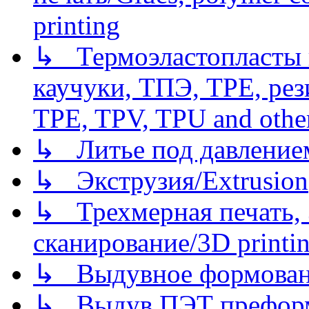
printing
↳ Термоэластопласты и
каучуки, ТПЭ, TPE, рез
TPE, TPV, TPU and other
↳ Литье под давлением/
↳ Экструзия/Extrusion
↳ Трехмерная печать,
сканирование/3D printin
↳ Выдувное формован
↳ Выдув ПЭТ префор