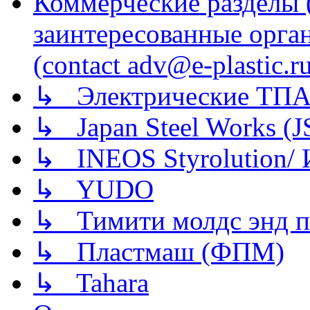
Коммерческие разделы 
заинтересованные орга
(contact adv@e-plastic.r
↳ Электрические ТПА
↳ Japan Steel Works (
↳ INEOS Styrolution
↳ YUDO
↳ Тимити молдс энд п
↳ Пластмаш (ФПМ)
↳ Tahara