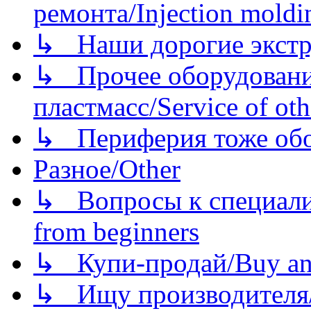
ремонта/Injection moldin
↳ Наши дорогие экстру
↳ Прочее оборудовани
пластмасс/Service of oth
↳ Периферия тоже обору
Разное/Other
↳ Вопросы к специали
from beginners
↳ Купи-продай/Buy and
↳ Ищу производителя/