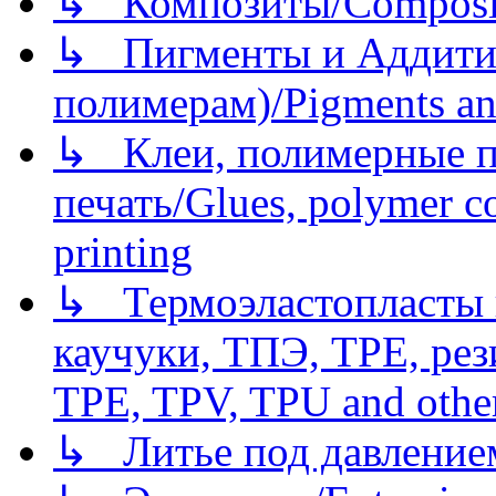
↳ Композиты/Сomposite
↳ Пигменты и Аддитив
полимерам)/Pigments an
↳ Клеи, полимерные по
печать/Glues, polymer co
printing
↳ Термоэластопласты и
каучуки, ТПЭ, TPE, рез
TPE, TPV, TPU and other
↳ Литье под давлением/