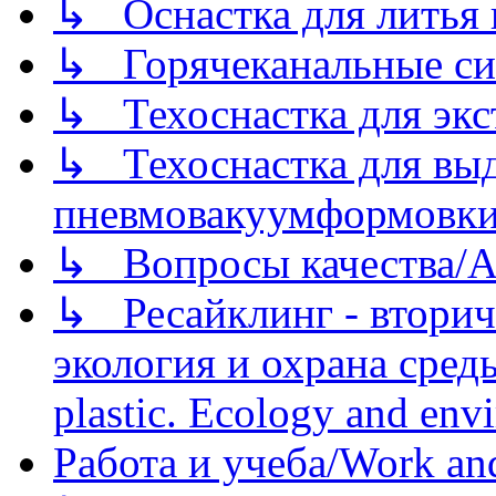
↳ Оснастка для литья 
↳ Горячеканальные си
↳ Техоснастка для экс
↳ Техоснастка для вы
пневмовакуумформовк
↳ Вопросы качества/Abo
↳ Ресайклинг - вторич
экология и охрана среды/
plastic. Ecology and env
Работа и учеба/Work an