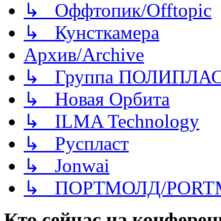
↳ Оффтопик/Offtopic
↳ Кунсткамера
Архив/Archive
↳ Группа ПОЛИПЛА
↳ Новая Орбита
↳ ILMA Technology
↳ Руспласт
↳ Jonwai
↳ ПОРТМОЛД/PORT
Кто сейчас на конфере