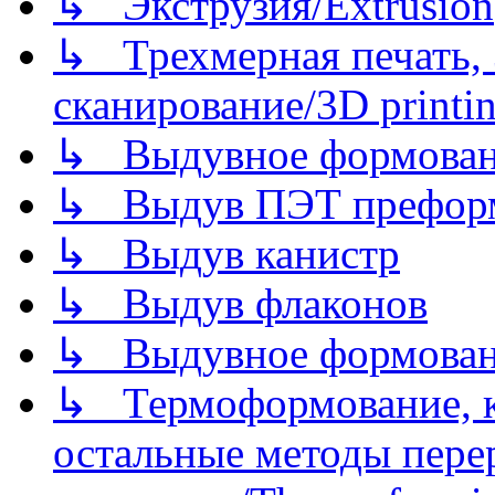
↳ Экструзия/Extrusion
↳ Трехмерная печать,
сканирование/3D printin
↳ Выдувное формован
↳ Выдув ПЭТ префор
↳ Выдув канистр
↳ Выдув флаконов
↳ Выдувное формован
↳ Термоформование, ка
остальные методы пере