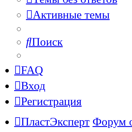
Активные темы
Поиск
FAQ
Вход
Регистрация
ПластЭксперт
Форум 