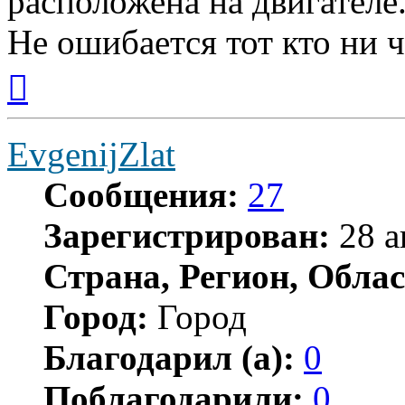
расположена на двигателе
Не ошибается тот кто ни ч
Вернуться
к
началу
EvgenijZlat
Сообщения:
27
Зарегистрирован:
28 а
Страна, Регион, Облас
Город:
Город
Благодарил (а):
0
Поблагодарили:
0