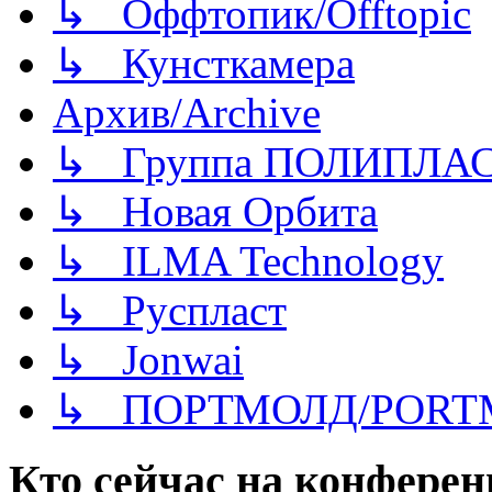
↳ Оффтопик/Offtopic
↳ Кунсткамера
Архив/Archive
↳ Группа ПОЛИПЛА
↳ Новая Орбита
↳ ILMA Technology
↳ Руспласт
↳ Jonwai
↳ ПОРТМОЛД/PORT
Кто сейчас на конфере