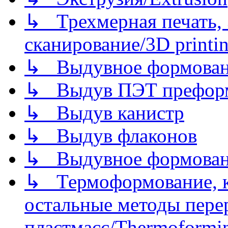
↳ Трехмерная печать,
сканирование/3D printin
↳ Выдувное формован
↳ Выдув ПЭТ префор
↳ Выдув канистр
↳ Выдув флаконов
↳ Выдувное формован
↳ Термоформование, ка
остальные методы пере
пластмасс/Thermoforming