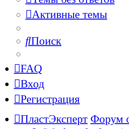
Активные темы
Поиск
FAQ
Вход
Регистрация
ПластЭксперт
Форум 