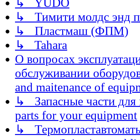
↳ YUDO
↳ Тимити молдс энд п
↳ Пластмаш (ФПМ)
↳ Tahara
О вопросах эксплуатаци
обслуживании оборудова
and maitenance of equip
↳ Запасные части для 
parts for your equipment
↳ Термопластавтоматы 