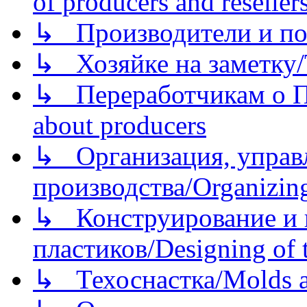
of producers and reseller
↳ Производители и по
↳ Хозяйке на заметку/T
↳ Переработчикам о Пе
about producers
↳ Организация, управл
производства/Organizing
↳ Конструирование и п
пластиков/Designing of t
↳ Техоснастка/Molds a