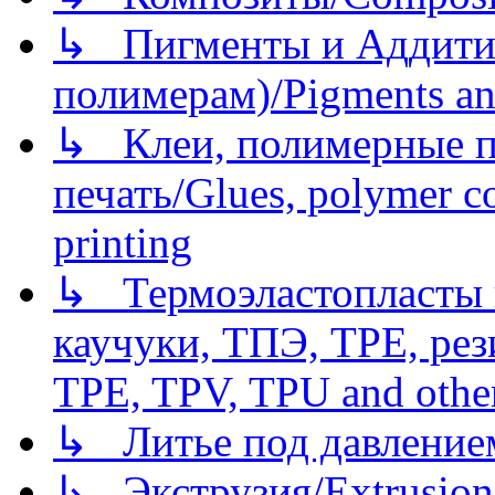
↳ Пигменты и Аддитив
полимерам)/Pigments an
↳ Клеи, полимерные по
печать/Glues, polymer co
printing
↳ Термоэластопласты и
каучуки, ТПЭ, TPE, рез
TPE, TPV, TPU and other
↳ Литье под давлением/
↳ Экструзия/Extrusion