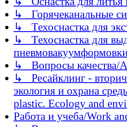
↳ Оснастка для литья 
↳ Горячеканальные си
↳ Техоснастка для экс
↳ Техоснастка для вы
пневмовакуумформовк
↳ Вопросы качества/Abo
↳ Ресайклинг - вторич
экология и охрана среды/
plastic. Ecology and env
Работа и учеба/Work an