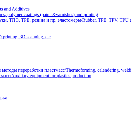
 and Additives
polymer coatings (paints&varnishes) and printing
и, ТПЭ, TPE, резина и пр. эластомеры/Rubber, TPE, TPV, TPU an
inting, 3D scanning, etc
тоды переработки пластмасс/Thermoforming, calendering, welding
/Auxiliary equipment for plastics production
рья