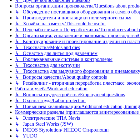
↳ Другие вопросы/Other questions
Вопросы организации производства/Questions about product
↳ Обсуждение поставщиков оборудования и самого оборудо
↳ Производители и поставщики полимерного сырья
↳ Хозяйке на заметку/This could be useful
↳ Переработчикам о Переработчиках/To producers about p
↳ Организация, управление и экономика производства/Org
↳ Конструирование и проектирование изделий из пластиков
↳ Техоснастка/Molds and dies
↳ Оснастка для литья под давлением
↳ Горячеканальные системы и контроллеры
↳ Техоснастка для экструзии
↳ Техоснастка для выдувного формования и пневмовак
↳ Вопросы качества/About quality controls
↳ Ресайклинг - вторичная переработка пластмасс, экология и
Работа и учеба/Work and education
↳ Вопросы трудоустройства/Employment questions
↳ Охрана труда/Labor protection
↳ Повышаем квалификацию/Additional education, training
Коммерческие разделы (приглашаются заинтересованные орг
↳ Электрические ТПА Navis
↳ Japan Steel Works (JSW)
↳ INEOS Styrolution/ ИНЕОС Стиролюшн
↳ YUDO