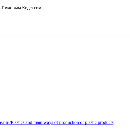
с Трудовым Кодексом
Plastics and main ways of production of plastic products