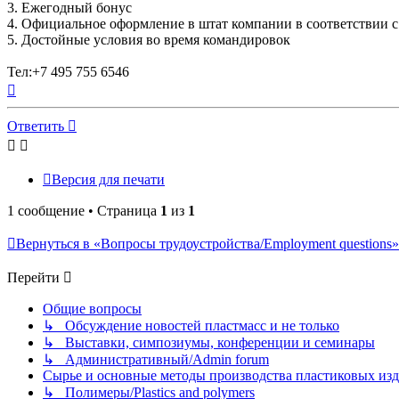
3. Ежегодный бонус
4. Официальное оформление в штат компании в соответствии 
5. Достойные условия во время командировок
Тел:+7 495 755 6546
Вернуться
к
началу
Ответить
Версия для печати
1 сообщение • Страница
1
из
1
Вернуться в «Вопросы трудоустройства/Employment questions»
Перейти
Общие вопросы
↳ Обсуждение новостей пластмасс и не только
↳ Выставки, симпозиумы, конференции и семинары
↳ Административный/Admin forum
Сырье и основные методы производства пластиковых изделий/
↳ Полимеры/Plastics and polymers