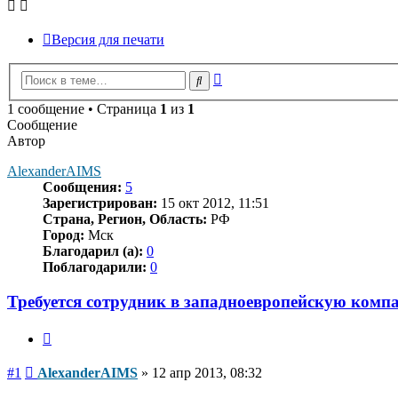
Версия для печати
Расширенный
Поиск
поиск
1 сообщение • Страница
1
из
1
Сообщение
Автор
AlexanderAIMS
Сообщения:
5
Зарегистрирован:
15 окт 2012, 11:51
Страна, Регион, Область:
РФ
Город:
Мск
Благодарил (а):
0
Поблагодарили:
0
Требуется сотрудник в западноевропейскую комп
Цитата
Сообщение
#1
AlexanderAIMS
»
12 апр 2013, 08:32