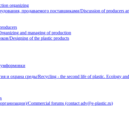
ion organizing
вания, продаваемого поставщиками/Discussion of producers and r
roducers
anizing and managing of production
/Designing of the plastic products
уумформовки
 охрана среды/Recycling - the second life of plastic. Ecology and 
s
анизации)/Commercial forums (contact adv@e-plastic.ru)