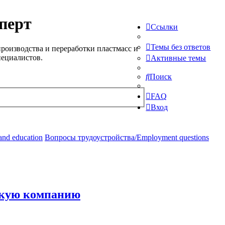
перт
Ссылки
Темы без ответов
роизводства и переработки пластмасс и
пециалистов.
Активные темы
Поиск
FAQ
Вход
and education
Вопросы трудоустройства/Employment questions
йскую компанию