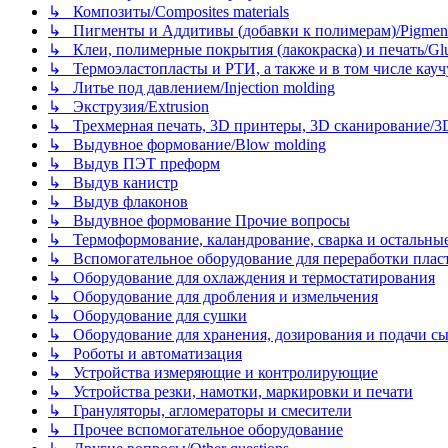
↳ Композиты/Сomposites materials
↳ Пигменты и Аддитивы (добавки к полимерам)/Pigments
↳ Клеи, полимерные покрытия (лакокраска) и печать/Glues, 
↳ Термоэластопласты и РТИ, а также и в том числе каучук
↳ Литье под давлением/Injection molding
↳ Экструзия/Extrusion
↳ Трехмерная печать, 3D принтеры, 3D сканирование/3D pr
↳ Выдувное формование/Blow molding
↳ Выдув ПЭТ преформ
↳ Выдув канистр
↳ Выдув флаконов
↳ Выдувное формование Прочие вопросы
↳ Термоформование, каландрование, сварка и остальные ме
↳ Вспомогательное оборудование для переработки пластмасс
↳ Оборудование для охлаждения и термостатирования
↳ Оборудование для дробления и измельчения
↳ Оборудование для сушки
↳ Оборудование для хранения, дозирования и подачи сы
↳ Роботы и автоматизация
↳ Устройства измеряющие и контролирующие
↳ Устройства резки, намотки, маркировки и печати
↳ Грануляторы, агломераторы и смесители
↳ Прочее вспомогательное оборудование