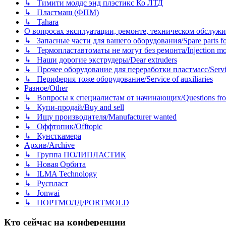
↳ Тимити молдс энд плэстикс Ко ЛТД
↳ Пластмаш (ФПМ)
↳ Tahara
О вопросах эксплуатации, ремонте, техническом обслужива
↳ Запасные части для вашего оборудования/Spare parts fo
↳ Термопластавтоматы не могут без ремонта/Injection mold
↳ Наши дорогие экструдеры/Dear extruders
↳ Прочее оборудование для переработки пластмасс/Service o
↳ Периферия тоже оборудование/Service of auxiliaries
Разное/Other
↳ Вопросы к специалистам от начинающих/Questions fro
↳ Купи-продай/Buy and sell
↳ Ищу производителя/Manufacturer wanted
↳ Оффтопик/Offtopic
↳ Кунсткамера
Архив/Archive
↳ Группа ПОЛИПЛАСТИК
↳ Новая Орбита
↳ ILMA Technology
↳ Руспласт
↳ Jonwai
↳ ПОРТМОЛД/PORTMOLD
Кто сейчас на конференции