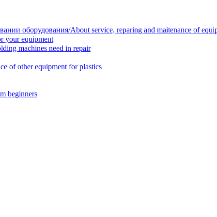
нии оборудования/About service, reparing and maitenance of equi
r your equipment
ing machines need in repair
f other equipment for plastics
m beginners