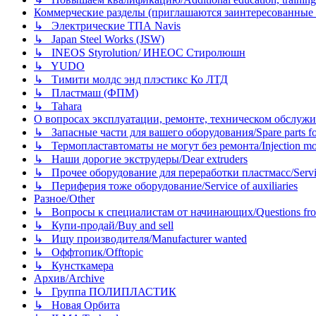
Коммерческие разделы (приглашаются заинтересованные орг
↳ Электрические ТПА Navis
↳ Japan Steel Works (JSW)
↳ INEOS Styrolution/ ИНЕОС Стиролюшн
↳ YUDO
↳ Тимити молдс энд плэстикс Ко ЛТД
↳ Пластмаш (ФПМ)
↳ Tahara
О вопросах эксплуатации, ремонте, техническом обслужива
↳ Запасные части для вашего оборудования/Spare parts fo
↳ Термопластавтоматы не могут без ремонта/Injection mold
↳ Наши дорогие экструдеры/Dear extruders
↳ Прочее оборудование для переработки пластмасс/Service o
↳ Периферия тоже оборудование/Service of auxiliaries
Разное/Other
↳ Вопросы к специалистам от начинающих/Questions fro
↳ Купи-продай/Buy and sell
↳ Ищу производителя/Manufacturer wanted
↳ Оффтопик/Offtopic
↳ Кунсткамера
Архив/Archive
↳ Группа ПОЛИПЛАСТИК
↳ Новая Орбита