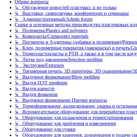
Общие вопросы
↳ Обсуждение новостей пластмасс и не только
↳ Выставки, симпозиумы, конференции и семинары
↳ Административный/Admin forum
Сырье и основные методы производства пластиковых изделий/
↳ Полимеры/Plastics and polymers
↳ Композиты/Сomposites materials
↳ Пигменты и Аддитивы (добавки к полимерам)/Pigments
↳ Клеи, полимерные покрытия (лакокраска) и печать/Glues, 
↳ Термоэластопласты и РТИ, а также и в том числе каучук
↳ Литье под давлением/Injection molding
↳ Экструзия/Extrusion
↳ Трехмерная печать, 3D принтеры, 3D сканирование/3D pr
↳ Выдувное формование/Blow molding
↳ Выдув ПЭТ преформ
↳ Выдув канистр
↳ Выдув флаконов
↳ Выдувное формование Прочие вопросы
↳ Термоформование, каландрование, сварка и остальные ме
↳ Вспомогательное оборудование для переработки пластмасс
↳ Оборудование для охлаждения и термостатирования
↳ Оборудование для дробления и измельчения
↳ Оборудование для сушки
↳ Оборудование для хранения, дозирования и подачи сы