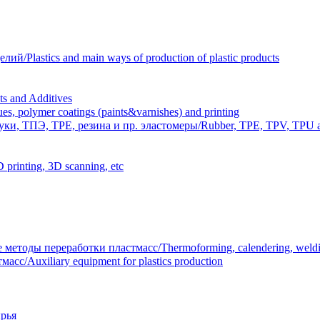
Plastics and main ways of production of plastic products
 and Additives
polymer coatings (paints&varnishes) and printing
и, ТПЭ, TPE, резина и пр. эластомеры/Rubber, TPE, TPV, TPU an
inting, 3D scanning, etc
тоды переработки пластмасс/Thermoforming, calendering, welding
/Auxiliary equipment for plastics production
рья