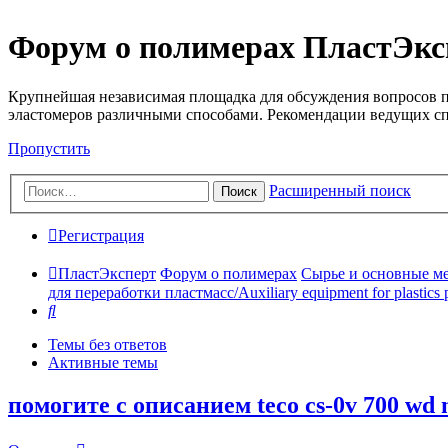
Форум о полимерах ПластЭкс
Крупнейшая независимая площадка для обсуждения вопросов п
эластомеров различными способами. Рекомендации ведущих с
Пропустить
Расширенный поиск
Поиск
Регистрация
ПластЭксперт
Форум о полимерах
Сырье и основные мето
для переработки пластмасс/Auxiliary equipment for plastics 
Поиск
Темы без ответов
Активные темы
помогите с описанием teco cs-0v 700 wd