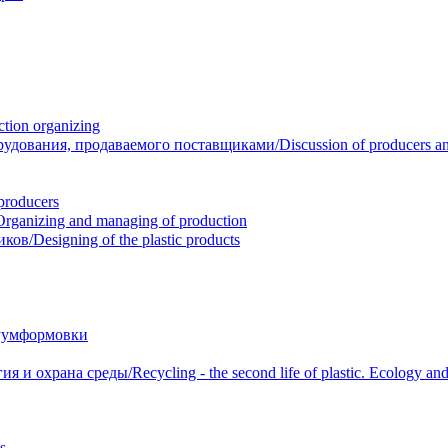
ion organizing
вания, продаваемого поставщиками/Discussion of producers and r
roducers
anizing and managing of production
/Designing of the plastic products
уумформовки
 охрана среды/Recycling - the second life of plastic. Ecology and 
s