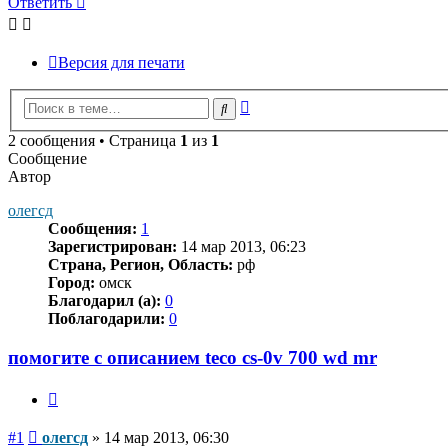
Ответить
Версия для печати
Расширенный
Поиск
поиск
2 сообщения • Страница
1
из
1
Сообщение
Автор
олегсд
Сообщения:
1
Зарегистрирован:
14 мар 2013, 06:23
Страна, Регион, Область:
рф
Город:
омск
Благодарил (а):
0
Поблагодарили:
0
помогите с описанием teco cs-0v 700 wd mr
Цитата
Сообщение
#1
олегсд
»
14 мар 2013, 06:30