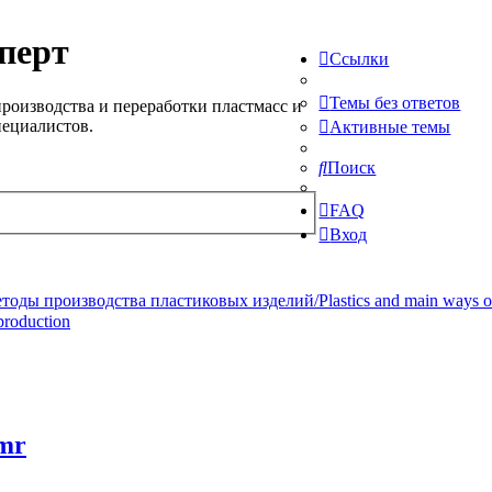
перт
Ссылки
Темы без ответов
роизводства и переработки пластмасс и
пециалистов.
Активные темы
Поиск
FAQ
Вход
ды производства пластиковых изделий/Plastics and main ways of pr
production
 mr