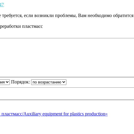
47
 требуется, если возникли проблемы, Вам необходимо обратится 
реработки пластмасс
Порядок:
астмасс/Auxiliary equipment for plastics production»