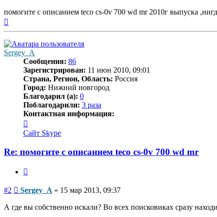
помогите с описанием teco cs-0v 700 wd mr 2010г выпуска ,ни
Вернуться
к
началу
Sergey_A
Сообщения:
86
Зарегистрирован:
11 июн 2010, 09:01
Страна, Регион, Область:
Россия
Город:
Нижний новгород
Благодарил (а):
0
Поблагодарили:
3 раза
Контактная информация:
Контактная
информация
Сайт
Skype
пользователя
Sergey_A
Re: помогите с описанием teco cs-0v 700 wd mr
Цитата
Сообщение
#2
Sergey_A
»
15 мар 2013, 09:37
А где вы собственно искали? Во всех поисковиках сразу наход