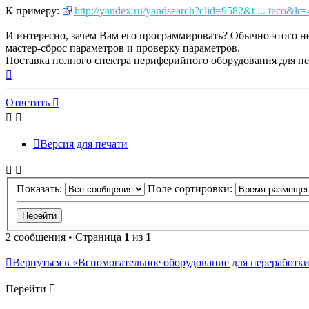
К примеру:
http://yandex.ru/yandsearch?clid=9582&t ... teco&lr=
И интересно, зачем Вам его программировать? Обычно этого не
мастер-сброс параметров и проверку параметров.
Поставка полного спектра периферийного оборудования для пе
Вернуться
к
началу
Ответить
Версия для печати
Показать:
Поле сортировки:
2 сообщения • Страница
1
из
1
Вернуться в «Вспомогательное оборудование для переработки пл
Перейти