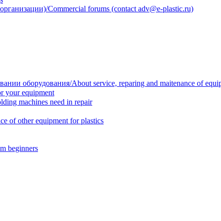
анизации)/Commercial forums (contact adv@e-plastic.ru)
нии оборудования/About service, reparing and maitenance of equi
r your equipment
ing machines need in repair
f other equipment for plastics
m beginners