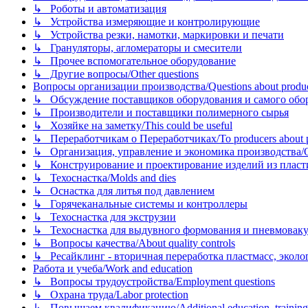
↳ Роботы и автоматизация
↳ Устройства измеряющие и контролирующие
↳ Устройства резки, намотки, маркировки и печати
↳ Грануляторы, агломераторы и смесители
↳ Прочее вспомогательное оборудование
↳ Другие вопросы/Other questions
Вопросы организации производства/Questions about product
↳ Обсуждение поставщиков оборудования и самого оборудо
↳ Производители и поставщики полимерного сырья
↳ Хозяйке на заметку/This could be useful
↳ Переработчикам о Переработчиках/To producers about p
↳ Организация, управление и экономика производства/Org
↳ Конструирование и проектирование изделий из пластиков
↳ Техоснастка/Molds and dies
↳ Оснастка для литья под давлением
↳ Горячеканальные системы и контроллеры
↳ Техоснастка для экструзии
↳ Техоснастка для выдувного формования и пневмовак
↳ Вопросы качества/About quality controls
↳ Ресайклинг - вторичная переработка пластмасс, экология и
Работа и учеба/Work and education
↳ Вопросы трудоустройства/Employment questions
↳ Охрана труда/Labor protection
↳ Повышаем квалификацию/Additional education, training