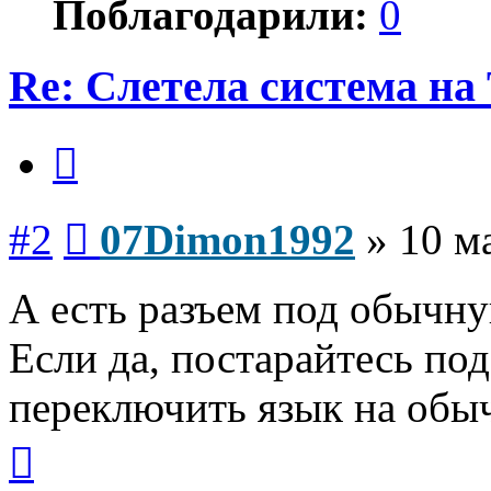
Поблагодарили:
0
Re: Слетела система н
Цитата
Сообщение
#2
07Dimon1992
»
10 м
А есть разъем под обычн
Если да, постарайтесь п
переключить язык на обыч
Вернуться
к
началу