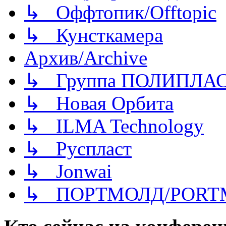
↳ Оффтопик/Offtopic
↳ Кунсткамера
Архив/Archive
↳ Группа ПОЛИПЛА
↳ Новая Орбита
↳ ILMA Technology
↳ Руспласт
↳ Jonwai
↳ ПОРТМОЛД/PORT