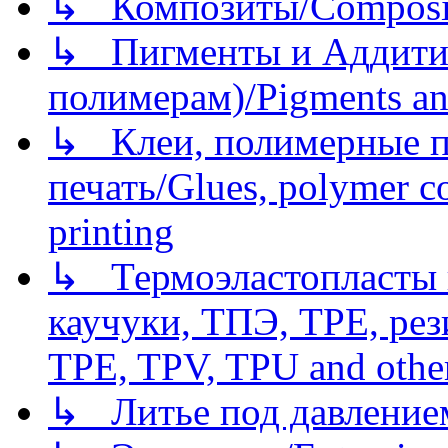
↳ Композиты/Сomposite
↳ Пигменты и Аддитив
полимерам)/Pigments an
↳ Клеи, полимерные по
печать/Glues, polymer co
printing
↳ Термоэластопласты и
каучуки, ТПЭ, TPE, рез
TPE, TPV, TPU and other
↳ Литье под давлением/