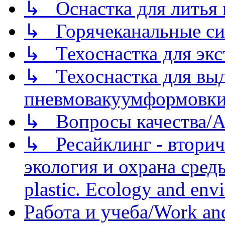
↳ Оснастка для литья 
↳ Горячеканальные си
↳ Техоснастка для экс
↳ Техоснастка для вы
пневмовакуумформовк
↳ Вопросы качества/Abo
↳ Ресайклинг - вторич
экология и охрана среды/
plastic. Ecology and env
Работа и учеба/Work an