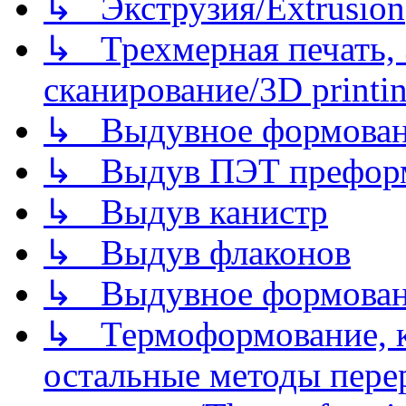
↳ Экструзия/Extrusion
↳ Трехмерная печать,
сканирование/3D printin
↳ Выдувное формован
↳ Выдув ПЭТ префор
↳ Выдув канистр
↳ Выдув флаконов
↳ Выдувное формован
↳ Термоформование, ка
остальные методы пере