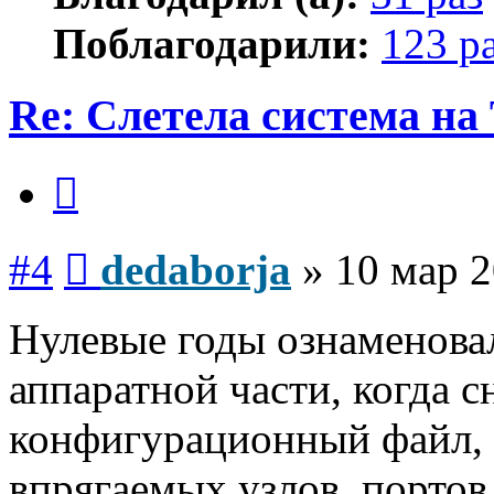
Поблагодарили:
123 р
Re: Слетела система н
Цитата
Сообщение
#4
dedaborja
»
10 мар 2
Нулевые годы ознаменова
аппаратной части, когда с
конфигурационный файл, г
впрягаемых узлов, портов