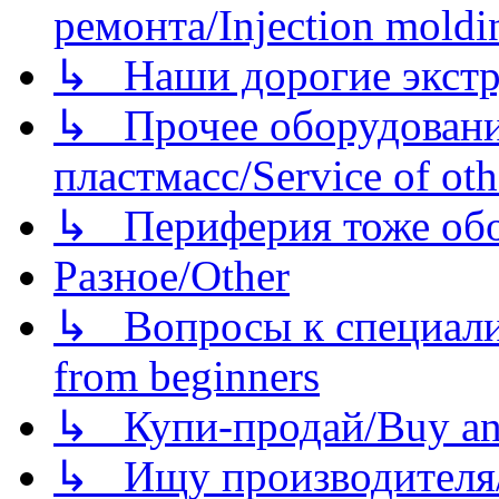
ремонта/Injection moldin
↳ Наши дорогие экстру
↳ Прочее оборудовани
пластмасс/Service of oth
↳ Периферия тоже обору
Разное/Other
↳ Вопросы к специали
from beginners
↳ Купи-продай/Buy and
↳ Ищу производителя/