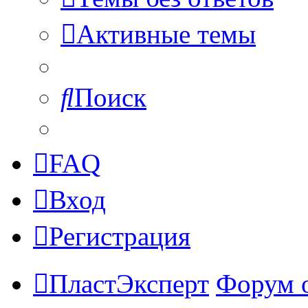
Активные темы
Поиск
FAQ
Вход
Регистрация
ПластЭксперт
Форум 