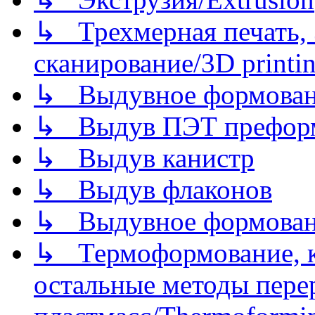
↳ Трехмерная печать,
сканирование/3D printin
↳ Выдувное формован
↳ Выдув ПЭТ префор
↳ Выдув канистр
↳ Выдув флаконов
↳ Выдувное формован
↳ Термоформование, ка
остальные методы пере