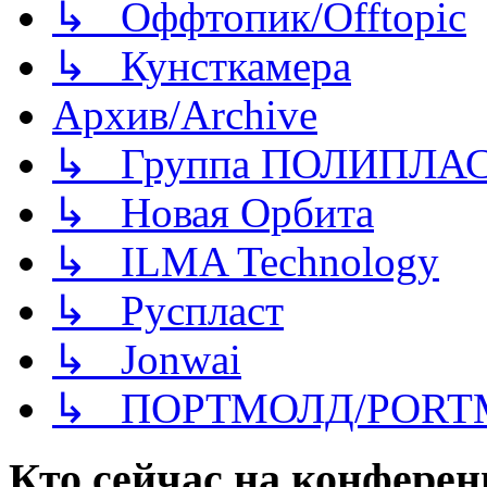
↳ Оффтопик/Offtopic
↳ Кунсткамера
Архив/Archive
↳ Группа ПОЛИПЛА
↳ Новая Орбита
↳ ILMA Technology
↳ Руспласт
↳ Jonwai
↳ ПОРТМОЛД/PORT
Кто сейчас на конфере