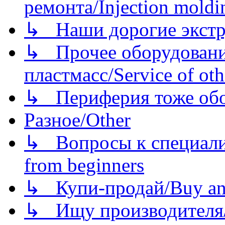
ремонта/Injection moldin
↳ Наши дорогие экстру
↳ Прочее оборудовани
пластмасс/Service of oth
↳ Периферия тоже обору
Разное/Other
↳ Вопросы к специали
from beginners
↳ Купи-продай/Buy and
↳ Ищу производителя/