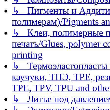
↳ Пигменты и Аддитив
полимерам)/Pigments an
↳ Клеи, полимерные по
печать/Glues, polymer co
printing
↳ Термоэластопласты и
каучуки, ТПЭ, TPE, рез
TPE, TPV, TPU and other
↳ Литье под давлением/
↳ Экструзия/Extrusion