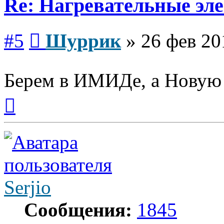
Re: Нагревательные эл
Сообщение
#5
Шуррик
»
26 фев 20
Берем в ИМИДе, а Новую 
Вернуться
к
началу
Serjio
Сообщения:
1845