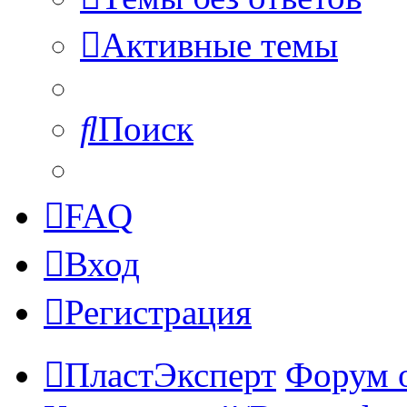
Активные темы
Поиск
FAQ
Вход
Регистрация
ПластЭксперт
Форум 