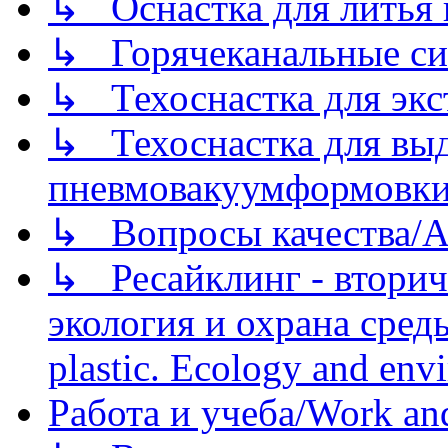
↳ Оснастка для литья 
↳ Горячеканальные си
↳ Техоснастка для экс
↳ Техоснастка для вы
пневмовакуумформовк
↳ Вопросы качества/Abo
↳ Ресайклинг - вторич
экология и охрана среды/
plastic. Ecology and env
Работа и учеба/Work an