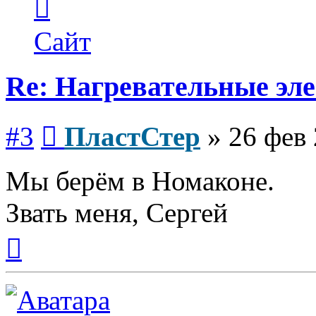
информация
пользователя
ПластСтер
Сайт
Re: Нагревательные эл
Сообщение
#3
ПластСтер
»
26 фев 
Мы берём в Номаконе.
Звать меня, Сергей
Вернуться
к
началу