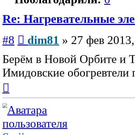
Re: Нагревательные эл
Сообщение
#8
dim81
»
27 фев 2013,
Берём в Новой Орбите и Т
Имидовские обогревтели г
Вернуться
к
началу