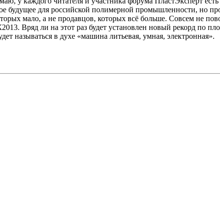
маю, у каждого читателя и участника форума ПластЭксперт есть 
тлое будущее для российской полимерной промышленности, но про
оторых мало, а не продавцов, которых всё больше. Совсем не пов
К2013. Вряд ли на этот раз будет установлен новый рекорд по пл
ет называться в духе «машина литьевая, умная, электронная».