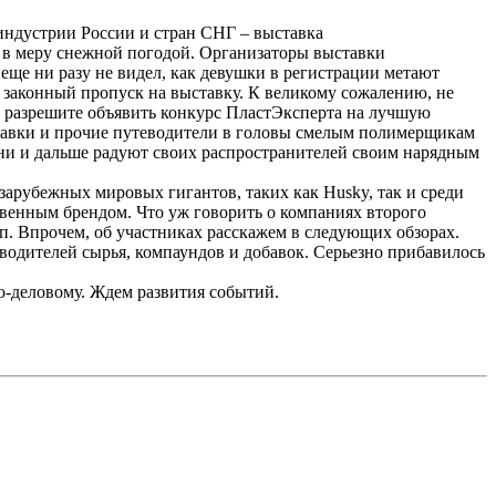
 индустрии России и стран СНГ – выставка
и в меру снежной погодой. Организаторы выставки
еще ни разу не видел, как девушки в регистрации метают
й законный пропуск на выставку. К великому сожалению, не
о, разрешите объявить конкурс ПластЭксперта на лучшую
ставки и прочие путеводители в головы смелым полимерщикам
ь они и дальше радуют своих распространителей своим нарядным
арубежных мировых гигантов, таких как Husky, так и среди
ственным брендом. Что уж говорить о компаниях второго
п. Впрочем, об участниках расскажем в следующих обзорах.
водителей сырья, компаундов и добавок. Серьезно прибавилось
о-деловому. Ждем развития событий.