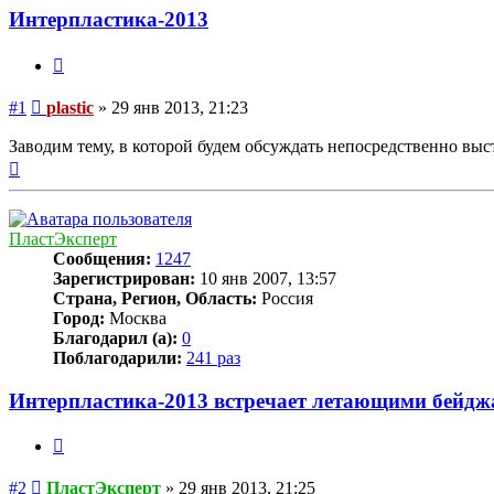
Интерпластика-2013
Цитата
Сообщение
#1
plastic
»
29 янв 2013, 21:23
Заводим тему, в которой будем обсуждать непосредственно выст
Вернуться
к
началу
ПластЭксперт
Сообщения:
1247
Зарегистрирован:
10 янв 2007, 13:57
Страна, Регион, Область:
Россия
Город:
Москва
Благодарил (а):
0
Поблагодарили:
241 раз
Интерпластика-2013 встречает летающими бейд
Цитата
Сообщение
#2
ПластЭксперт
»
29 янв 2013, 21:25