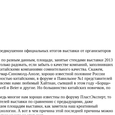
предвкушении официальных итогов выставки от организаторов
 по разным данным, площади, занятые стендами выставки 2013
олько радовать, если забыть о качестве компаний, заполнивших
китайскими компаниями сомнительного качества. Скажем,
кумар-Синомолд-Аноле, хорошо известной половине России
олностью китайскими, в форуме и Павильоне №1 представителей
ем всеми нами любимый Хайтиан, съевший в этом году «Борща»
ell и Beier и другие. Но большинство китайских новичков, по
 ведь многие нам хорошо известны по форуму ПластЭксперт, то
ителей выставки по сравнению с предыдущими, даже
сшим площадям выставки, как заметила наш креативный
хнологии. А вот в чем причина этой последней причины можно