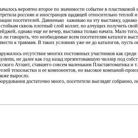
началось вероятно второе по значимости событие в пластиковой
стретила россиян и иностранцев щадящей относительно теплой 
ации посетителей. Давненько хаживаю на эту выставку, однако 
 стойкам сквозь плотный слой коллег, но алчущих получить сво
ейджей, однако еще не вечер, выставка только начата. Мало тог
о ли говорить, что необходимые всем посетителям каталоги вы
ривести к травмам. В таких условиях уже не до каталогов, пуст
ружилось отсутствие многих постоянных участников как среди з
ystems, не далее как год назад презентовавшую чиллер под соб
ского Атлант, ставшего совсем маленьким Пластавтоматика и т.
елей техоснастки и ее компонентов, но высокое компаний-произ
также выросло.
орудования достаточно много, посетители выглядят собранно, п