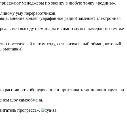
и приезжают менеджеры по звонку в любую точку «родины»,
ытливому уму переработчиков.
ца, мнение коллег (сарафанное радио) заменяет электронная
ие реальную выгоду (семинары и симпозиумы вымерли по тем же
во посетителей в этом году, есть визуальный обман, который
ь выставки).
во расставлять оборудование и приглашать танцовщиц «дуть на
озном шоу самообмана.
вигатель прогресса».