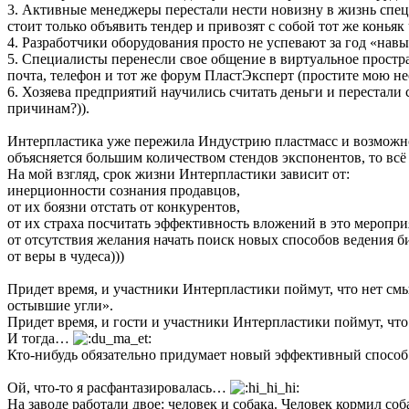
3. Активные менеджеры перестали нести новизну в жизнь спец
стоит только объявить тендер и привозят с собой тот же коньяк
4. Разработчики оборудования просто не успевают за год «нав
5. Специалисты перенесли свое общение в виртуальное простр
почта, телефон и тот же форум ПластЭксперт (простите мою не
6. Хозяева предприятий научились считать деньги и перестал
причинам?)).
Интерпластика уже пережила Индустрию пластмасс и возможно, 
объясняется большим количеством стендов экспонентов, то вс
На мой взгляд, срок жизни Интерпластики зависит от:
инерционности сознания продавцов,
от их боязни отстать от конкурентов,
от их страха посчитать эффективность вложений в это меропри
от отсутствия желания начать поиск новых способов ведения 
от веры в чудеса)))
Придет время, и участники Интерпластики поймут, что нет смы
остывшие угли».
Придет время, и гости и участники Интерпластики поймут, что
И тогда…
Кто-нибудь обязательно придумает новый эффективный способ 
Ой, что-то я расфантазировалась…
На заводе работали двое: человек и собака. Человек кормил соб