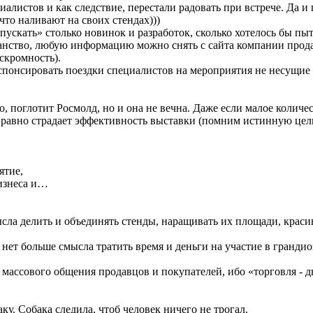
иалистов и как следствие, перестали радовать при встрече. Да 
 что наливают на своих стендах)))
ыпускать» столько новинок и разработок, сколько хотелось бы п
анство, любую информацию можно снять с сайта компании продав
скромность).
и спонсировать поездки специалистов на мероприятия не несущ
поглотит Росмолд, но и она не вечна. Даже если малое количест
ё равно страдает эффективность выставки (помним истинную цел
ятие,
бизнеса и…
сла делить и объединять стенды, наращивать их площади, краси
 нет больше смысла тратить время и деньги на участие в гранди
массового общения продавцов и покупателей, ибо «торговля - д
аку. Собака следила, чтоб человек ничего не трогал.