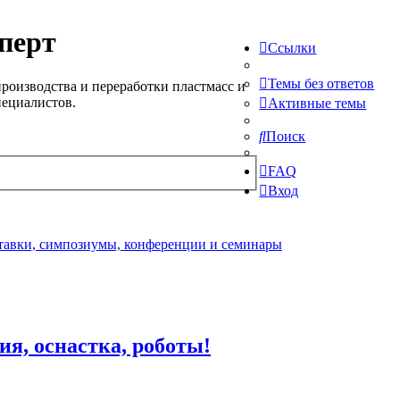
перт
Ссылки
Темы без ответов
роизводства и переработки пластмасс и
пециалистов.
Активные темы
Поиск
FAQ
Вход
авки, симпозиумы, конференции и семинары
ия, оснастка, роботы!