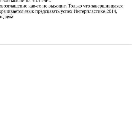
свои мысли на этот счет.
возглашение как-то не выходит. Только что завершившаяся
орачивается язык предсказать успех Интерпластике-2014,
ощадям.