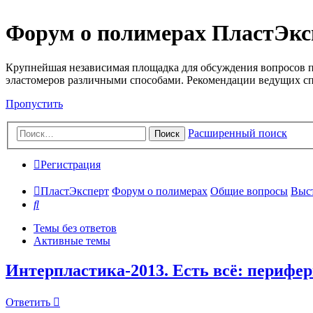
Форум о полимерах ПластЭкс
Крупнейшая независимая площадка для обсуждения вопросов п
эластомеров различными способами. Рекомендации ведущих с
Пропустить
Расширенный поиск
Поиск
Регистрация
ПластЭксперт
Форум о полимерах
Общие вопросы
Выст
Поиск
Темы без ответов
Активные темы
Интерпластика-2013. Есть всё: перифер
Ответить