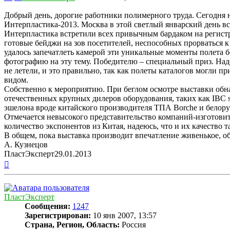
Добрый день, дорогие работники полимерного труда. Сегодня 
Интерпластика-2013. Москва в этой светлый январский день в
Интерпластика встретили всех привычным бардаком на регистр
готовые бейджи на зов посетителей, неспособных прорваться к
удалось запечатлеть камерой эти уникальные моменты полета б
фотографию на эту тему. Победителю – специальный приз. Над
не летели, и это правильно, так как полеты каталогов могли п
видом.
Собственно к мероприятию. При беглом осмотре выставки обна
отечественных крупных дилеров оборудования, таких как IBC s
эшелона вроде китайского производителя ТПА Borche и белорус
Отмечается невысокого представительство компаний-изготовит
количество экспонентов из Китая, надеюсь, что и их качество 
В общем, пока выставка производит впечатление живенькое, об
А. Кузнецов
ПластЭксперт29.01.2013
Вернуться
к
началу
ПластЭксперт
Сообщения:
1247
Зарегистрирован:
10 янв 2007, 13:57
Страна, Регион, Область:
Россия