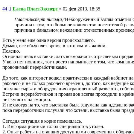
Сообщение
#4
Елена ПластЭксперт
»
02 фев 2013, 18:35
ПластЭксперт писал(а):
Невооруженный взгляд отметил 
причина в том, что большое количество посетителей раз
причина в банальном нежелании отечественных производ
Есть у меня ещё одна версия происходящего.
Думаю, все объясняет время, в котором мы живем.
Поясню.
Основная цель выставки: дать возможность отраслевым продав
У кого нет новинок, тот просто напоминает о том, что компани
проводимый переработчиками.
До того, как интернет вошел практически в каждый кабинет на
рабочего и не только рабочего времени, до того, как ведущие 
покупке сырья и оборудования ограниченный разве что, соб
Встречи переработчиков и продавцов всегда проходили в край
не скупятся на эмоцию.
И не смотря на то, что выставка была задумана как идеально
пока переработчики получали что хотели, выставка была праздн
Сегодня ситуация в корне поменялась.
1. Информационный голод специалистов утолен.
2. Опыт работы на ставших доступными современных оборудов