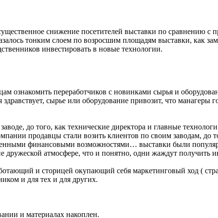
существенное снижение посетителей выставки по сравнению с 
мазалось тонким слоем по возросшим площадям выставки, как за
ственников инвестировать в новые технологии.
цам ознакомить переработчиков с новинками сырья и оборудова
я здравствует, сырье или оборудование привозит, что манагеры 
 заводе, до того, как технические директора и главные технолог
компании продавцы стали возить клиентов по своим заводам, до 
ственными финансовыми возможностями… выставки были популя
не дружеской атмосфере, что и понятно, одни жаждут получить
 работающий и сторицей окупающий себя маркетинговый ход ( ст
иком и для тех и для других.
ании и материалах накоплен.