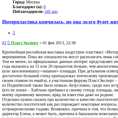
Город:
Москва
Благодарил (а):
0
Поблагодарили:
241 раз
Интерпластика кончилась, но она долго будет жи
Цитата
Сообщение
#3
ПластЭксперт
»
01 фев 2013, 22:38
Крупнейшая российская выставка индустрии пластмасс «Интер
мероприятия. Пока же специалисты могут располагать лишь с
Тем не менее, из официальных данных интерес представляет и
года оказались на 15 или 20 процентов больше, чем аналогичн
(или заполонивших) «лишние» площади. При детальном осмотр
достаточно большой стенд принадлежал эпическому производи
своим спамом по емайлу, а участникам форума ПластЭксперт – 
из Поднебесной также было немало. Безусловно, среди них вс
(кто не понял – Хайтиан прибавил к своему стенду площадь, за
моему скромному мнению, вряд ли известны даже на родине.
Отдельно нужно сказать про количество и качество посетителе
количество посетителей как раз порождает некоторые вопрос
острокризисными годами. Возможно, причина в том, что больш
директор Елена, а может быть, причина в банальном нежелан