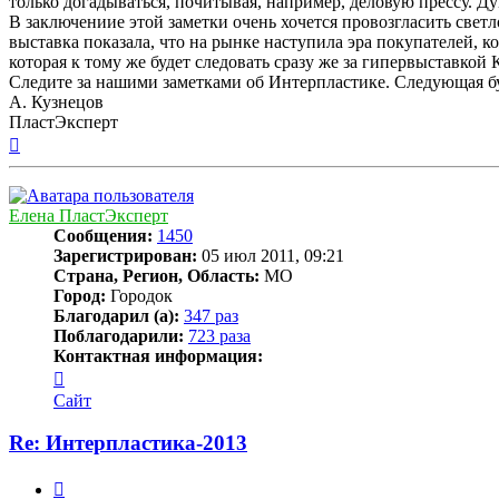
только догадываться, почитывая, например, деловую прессу. Ду
В заключениие этой заметки очень хочется провозгласить све
выставка показала, что на рынке наступила эра покупателей, к
которая к тому же будет следовать сразу же за гипервыставкой 
Следите за нашими заметками об Интерпластике. Следующая буд
А. Кузнецов
ПластЭксперт
Вернуться
к
началу
Елена ПластЭксперт
Сообщения:
1450
Зарегистрирован:
05 июл 2011, 09:21
Страна, Регион, Область:
МО
Город:
Городок
Благодарил (а):
347 раз
Поблагодарили:
723 раза
Контактная информация:
Контактная
информация
Сайт
пользователя
Елена
Re: Интерпластика-2013
ПластЭксперт
Цитата