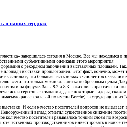
ть в наших сердцах
пластика» завершилась сегодня в Москве. Все мы находимся в 
обственными субъективными оценками этого мероприятия.
нформация о рекордном заполнении выставочных площадей. Так,
ые площади выставки прошлогодней. Этот факт, конечно, может т
е выяснилось, что большая часть новых экспонентов оказались 
телю всего-что-только-можно-для-литья по бросовым ценам Да
спамом и на форуме. Залы 8.2 и 8.3 – оказались практически п
тречались и серьезные компании, даже некоторые лидеры, скаж
нимаемую ранее коллегой по имени Borche), экструдерщики из Jw
й выставки. И если качество посетителей вопросов не вызывает,
ы. Невооруженный взгляд отметил существенное снижение посет
ое количество посетителей размазалось тонким слоем по возро
ии отечественных производственников инвестировать в новые те