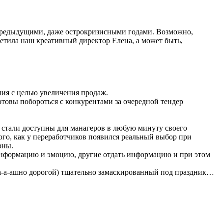
предыдущими, даже острокризисными годами. Возможно,
метила наш креативный директор Елена, а может быть,
ния с целью увеличения продаж.
готовы побороться с конкурентами за очередной тендер
и стали доступны для манагеров в любую минуту своего
того, как у переработчиков появился реальный выбор при
рны.
 информацию и эмоцию, другие отдать информацию и при этом
ра-а-ашно дорогой) тщательно замаскированный под праздник…