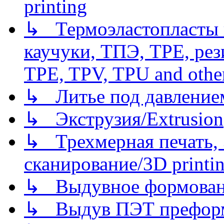
printing
↳ Термоэластопласты и
каучуки, ТПЭ, TPE, рез
TPE, TPV, TPU and other
↳ Литье под давлением/
↳ Экструзия/Extrusion
↳ Трехмерная печать,
сканирование/3D printin
↳ Выдувное формован
↳ Выдув ПЭТ префор