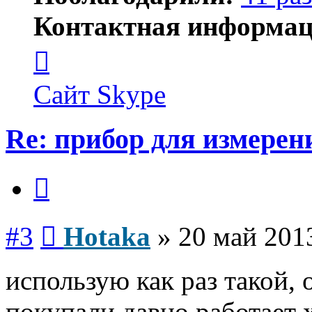
Контактная информац
Контактная
информация
пользователя
Hotaka
Сайт
Skype
Re: прибор для измерен
Цитата
Сообщение
#3
Hotaka
»
20 май 2013
использую как раз такой, 
покупали давно работает 