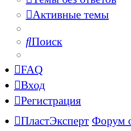
Активные темы
Поиск
FAQ
Вход
Регистрация
ПластЭксперт
Форум 