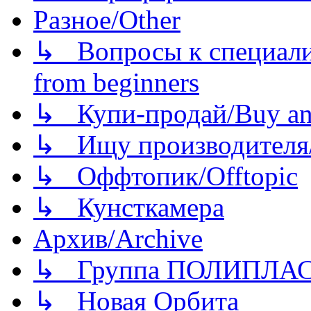
Разное/Other
↳ Вопросы к специали
from beginners
↳ Купи-продай/Buy and
↳ Ищу производителя/
↳ Оффтопик/Offtopic
↳ Кунсткамера
Архив/Archive
↳ Группа ПОЛИПЛА
↳ Новая Орбита