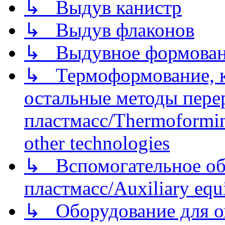
↳ Выдув канистр
↳ Выдув флаконов
↳ Выдувное формован
↳ Термоформование, ка
остальные методы пере
пластмасс/Thermoforming
other technologies
↳ Вспомогательное об
пластмасс/Auxiliary equi
↳ Оборудование для о