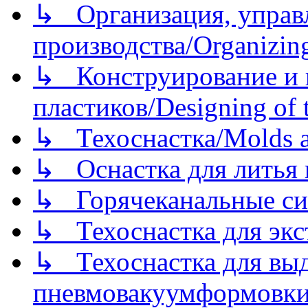
↳ Организация, управл
производства/Organizing
↳ Конструирование и п
пластиков/Designing of t
↳ Техоснастка/Molds a
↳ Оснастка для литья 
↳ Горячеканальные си
↳ Техоснастка для экс
↳ Техоснастка для вы
пневмовакуумформовк