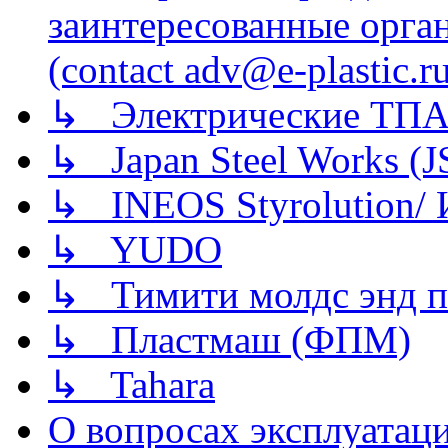
заинтересованные орга
(contact adv@e-plastic.r
↳ Электрические ТПА
↳ Japan Steel Works (
↳ INEOS Styrolution
↳ YUDO
↳ Тимити молдс энд п
↳ Пластмаш (ФПМ)
↳ Tahara
О вопросах эксплуатаци