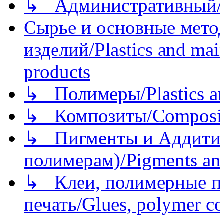
↳ Административный/
Сырье и основные мето
изделий/Plastics and mai
products
↳ Полимеры/Plastics a
↳ Композиты/Сomposite
↳ Пигменты и Аддитив
полимерам)/Pigments an
↳ Клеи, полимерные по
печать/Glues, polymer co