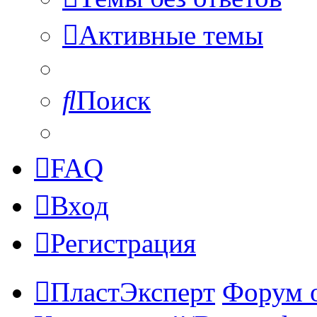
Активные темы
Поиск
FAQ
Вход
Регистрация
ПластЭксперт
Форум 