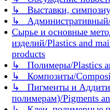
↳ Выставки, симпозиу
↳ Административный/
Сырье и основные мето
изделий/Plastics and mai
products
↳ Полимеры/Plastics a
↳ Композиты/Сomposite
↳ Пигменты и Аддитив
полимерам)/Pigments an
↳ Клеи, полимерные по