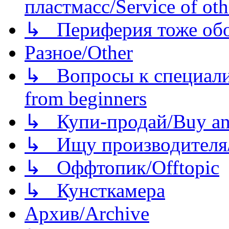
пластмасс/Service of oth
↳ Периферия тоже обору
Разное/Other
↳ Вопросы к специали
from beginners
↳ Купи-продай/Buy and
↳ Ищу производителя/
↳ Оффтопик/Offtopic
↳ Кунсткамера
Архив/Archive