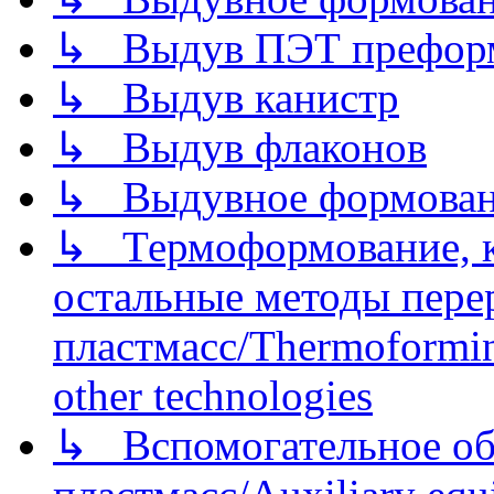
↳ Выдув ПЭТ префор
↳ Выдув канистр
↳ Выдув флаконов
↳ Выдувное формован
↳ Термоформование, ка
остальные методы пере
пластмасс/Thermoforming
other technologies
↳ Вспомогательное об