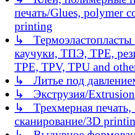
печать/Glues, polymer co
printing
↳ Термоэластопласты и
каучуки, ТПЭ, TPE, рез
TPE, TPV, TPU and other
↳ Литье под давлением/
↳ Экструзия/Extrusion
↳ Трехмерная печать,
сканирование/3D printin
↳ Выдувное формован