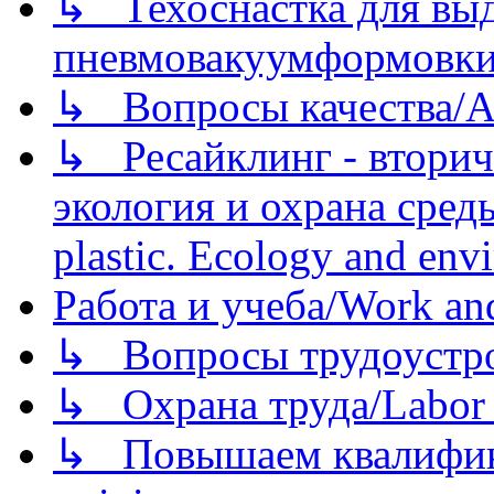
↳ Техоснастка для вы
пневмовакуумформовк
↳ Вопросы качества/Abo
↳ Ресайклинг - вторич
экология и охрана среды/
plastic. Ecology and env
Работа и учеба/Work an
↳ Вопросы трудоустрой
↳ Охрана труда/Labor p
↳ Повышаем квалификац