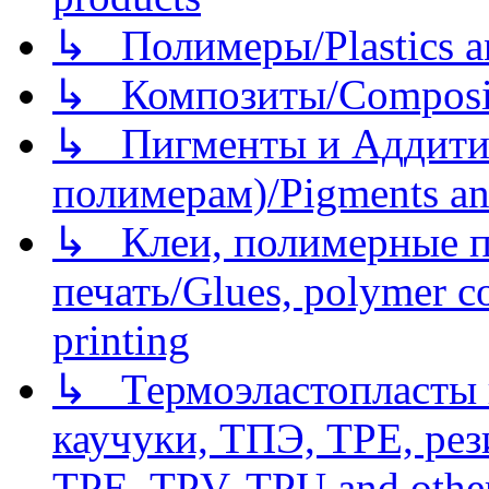
↳ Полимеры/Plastics a
↳ Композиты/Сomposite
↳ Пигменты и Аддитив
полимерам)/Pigments an
↳ Клеи, полимерные по
печать/Glues, polymer co
printing
↳ Термоэластопласты и
каучуки, ТПЭ, TPE, рез
TPE, TPV, TPU and other