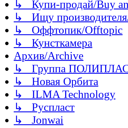
↳ Купи-продай/Buy and
↳ Ищу производителя/
↳ Оффтопик/Offtopic
↳ Кунсткамера
Архив/Archive
↳ Группа ПОЛИПЛА
↳ Новая Орбита
↳ ILMA Technology
↳ Руспласт
↳ Jonwai