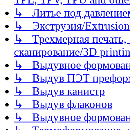
↳ Литье под давлением/
↳ Экструзия/Extrusion
↳ Трехмерная печать,
сканирование/3D printin
↳ Выдувное формован
↳ Выдув ПЭТ префор
↳ Выдув канистр
↳ Выдув флаконов
↳ Выдувное формован