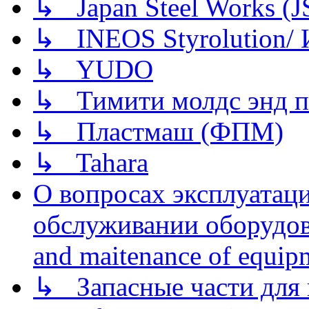
↳ Japan Steel Works (
↳ INEOS Styrolution
↳ YUDO
↳ Тимити молдс энд п
↳ Пластмаш (ФПМ)
↳ Tahara
О вопросах эксплуатаци
обслуживании оборудова
and maitenance of equip
↳ Запасные части для 