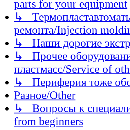
parts for your equipment
↳ Термопластавтоматы 
ремонта/Injection moldin
↳ Наши дорогие экстру
↳ Прочее оборудовани
пластмасс/Service of oth
↳ Периферия тоже обору
Разное/Other
↳ Вопросы к специали
from beginners