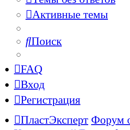
Активные темы
Поиск
FAQ
Вход
Регистрация
ПластЭксперт
Форум 