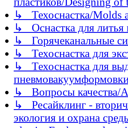
пластиков/Designing of t
↳ Техоснастка/Molds a
↳ Оснастка для литья 
↳ Горячеканальные си
↳ Техоснастка для экс
↳ Техоснастка для вы
пневмовакуумформовк
↳ Вопросы качества/Abo
↳ Ресайклинг - вторич
экология и охрана среды/