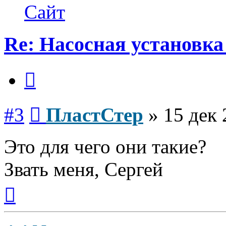
ПластСтер
Сайт
Re: Насосная установка
Цитата
Сообщение
#3
ПластСтер
»
15 дек 
Это для чего они такие?
Звать меня, Сергей
Вернуться
к
началу