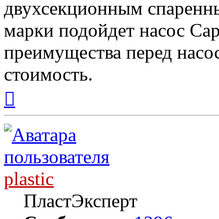
двухсекционным спаренны
марки подойдет насос Cap
преимущества перед насос
стоимость.
Вернуться
к
началу
plastic
ПластЭксперт