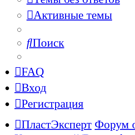
Активные темы
Поиск
FAQ
Вход
Регистрация
ПластЭксперт
Форум 