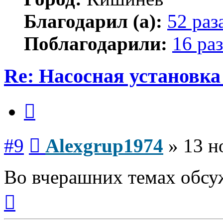
Благодарил (а):
52 раз
Поблагодарили:
16 раз
Re: Насосная установк
Цитата
Сообщение
#9
Alexgrup1974
»
13 н
Во вчерашних темах обсу
Вернуться
к
началу