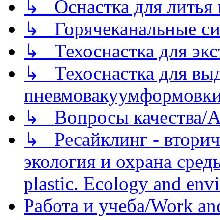
↳ Оснастка для литья 
↳ Горячеканальные си
↳ Техоснастка для экс
↳ Техоснастка для вы
пневмовакуумформовк
↳ Вопросы качества/Abo
↳ Ресайклинг - вторич
экология и охрана среды/
plastic. Ecology and env
Работа и учеба/Work an