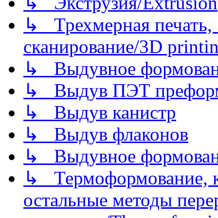
↳ Экструзия/Extrusion
↳ Трехмерная печать,
сканирование/3D printin
↳ Выдувное формован
↳ Выдув ПЭТ префор
↳ Выдув канистр
↳ Выдув флаконов
↳ Выдувное формован
↳ Термоформование, ка
остальные методы пере