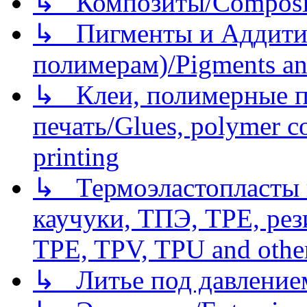
↳ Композиты/Сomposite
↳ Пигменты и Аддитив
полимерам)/Pigments an
↳ Клеи, полимерные по
печать/Glues, polymer co
printing
↳ Термоэластопласты и
каучуки, ТПЭ, TPE, рез
TPE, TPV, TPU and other
↳ Литье под давлением/