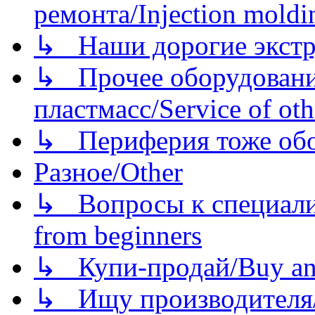
ремонта/Injection moldin
↳ Наши дорогие экстру
↳ Прочее оборудовани
пластмасс/Service of oth
↳ Периферия тоже обору
Разное/Other
↳ Вопросы к специали
from beginners
↳ Купи-продай/Buy and
↳ Ищу производителя/