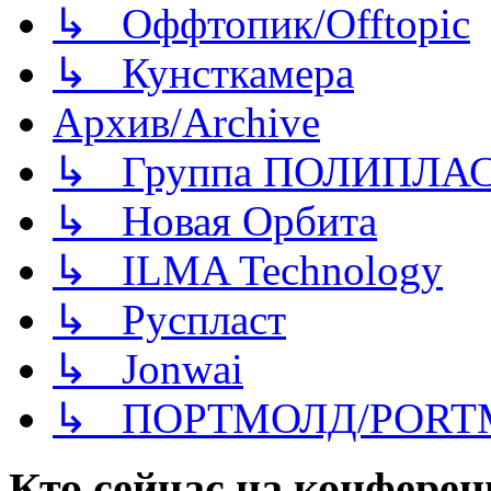
↳ Оффтопик/Offtopic
↳ Кунсткамера
Архив/Archive
↳ Группа ПОЛИПЛА
↳ Новая Орбита
↳ ILMA Technology
↳ Руспласт
↳ Jonwai
↳ ПОРТМОЛД/PORT
Кто сейчас на конфере