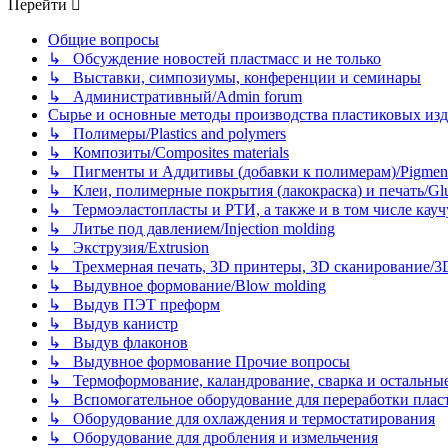
Перейти
Общие вопросы
↳ Обсуждение новостей пластмасс и не только
↳ Выставки, симпозиумы, конференции и семинары
↳ Административный/Admin forum
Сырье и основные методы производства пластиковых изделий/
↳ Полимеры/Plastics and polymers
↳ Композиты/Сomposites materials
↳ Пигменты и Аддитивы (добавки к полимерам)/Pigments
↳ Клеи, полимерные покрытия (лакокраска) и печать/Glues, 
↳ Термоэластопласты и РТИ, а также и в том числе каучук
↳ Литье под давлением/Injection molding
↳ Экструзия/Extrusion
↳ Трехмерная печать, 3D принтеры, 3D сканирование/3D pr
↳ Выдувное формование/Blow molding
↳ Выдув ПЭТ преформ
↳ Выдув канистр
↳ Выдув флаконов
↳ Выдувное формование Прочие вопросы
↳ Термоформование, каландрование, сварка и остальные ме
↳ Вспомогательное оборудование для переработки пластмасс
↳ Оборудование для охлаждения и термостатирования
↳ Оборудование для дробления и измельчения