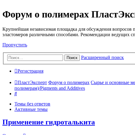
Форум о полимерах ПластЭкс
Крупнейшая независимая площадка для обсуждения вопросов п
эластомеров различными способами. Рекомендации ведущих с
Пропустить
Расширенный поиск
Поиск
Регистрация
ПластЭксперт
Форум о полимерах
Сырье и основные мето
полимерам)/Pigments and Additives
Поиск
Темы без ответов
Активные темы
Применение гидроталькита