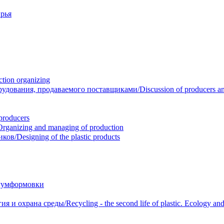
рья
ion organizing
вания, продаваемого поставщиками/Discussion of producers and r
roducers
anizing and managing of production
/Designing of the plastic products
уумформовки
 охрана среды/Recycling - the second life of plastic. Ecology and 