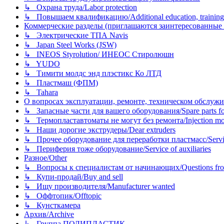
↳ Охрана труда/Labor protection
↳ Повышаем квалификацию/Additional education, training
Коммерческие разделы (приглашаются заинтересованные орг
↳ Электрические ТПА Navis
↳ Japan Steel Works (JSW)
↳ INEOS Styrolution/ ИНЕОС Стиролюшн
↳ YUDO
↳ Тимити молдс энд плэстикс Ко ЛТД
↳ Пластмаш (ФПМ)
↳ Tahara
О вопросах эксплуатации, ремонте, техническом обслужива
↳ Запасные части для вашего оборудования/Spare parts fo
↳ Термопластавтоматы не могут без ремонта/Injection mold
↳ Наши дорогие экструдеры/Dear extruders
↳ Прочее оборудование для переработки пластмасс/Service o
↳ Периферия тоже оборудование/Service of auxiliaries
Разное/Other
↳ Вопросы к специалистам от начинающих/Questions fro
↳ Купи-продай/Buy and sell
↳ Ищу производителя/Manufacturer wanted
↳ Оффтопик/Offtopic
↳ Кунсткамера
Архив/Archive
↳ Группа ПОЛИПЛАСТИК