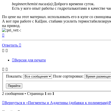
beginnerchemist писал(а):
Доброго времени суток.
Есть у кого опыт работы с гидроталькитами в качестве 
По цене на этот материал. использовать его в купе со свинцо
А вот при работе с КаЦин. стабами усилить термостабилизиру
на привод.
Вернуться
к
началу
Ответить
Версия для печати
Показать:
Поле сортировки:
2 сообщения • Страница
1
из
1
Вернуться в «Пигменты и Аддитивы (добавки к полимерам)/Pi