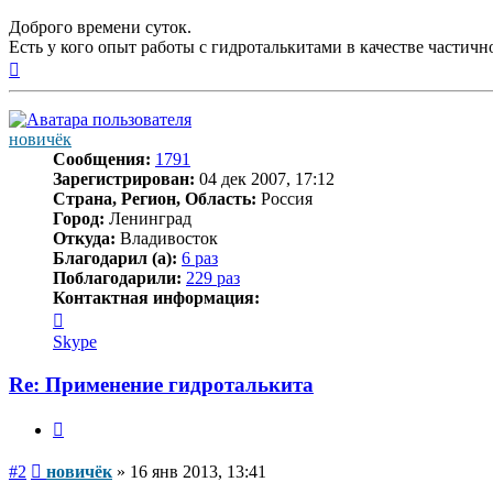
Доброго времени суток.
Есть у кого опыт работы с гидроталькитами в качестве части
Вернуться
к
началу
новичёк
Сообщения:
1791
Зарегистрирован:
04 дек 2007, 17:12
Страна, Регион, Область:
Россия
Город:
Ленинград
Откуда:
Владивосток
Благодарил (а):
6 раз
Поблагодарили:
229 раз
Контактная информация:
Контактная
информация
Skype
пользователя
новичёк
Re: Применение гидроталькита
Цитата
Сообщение
#2
новичёк
»
16 янв 2013, 13:41