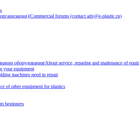
s
анизации)/Commercial forums (contact adv@e-plastic.ru)
нии оборудования/About service, reparing and maitenance of equi
r your equipment
ing machines need in repair
f other equipment for plastics
m beginners