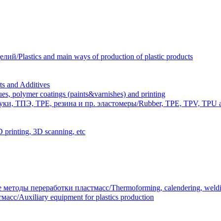
Plastics and main ways of production of plastic products
 and Additives
polymer coatings (paints&varnishes) and printing
и, ТПЭ, TPE, резина и пр. эластомеры/Rubber, TPE, TPV, TPU an
inting, 3D scanning, etc
тоды переработки пластмасс/Thermoforming, calendering, welding
/Auxiliary equipment for plastics production