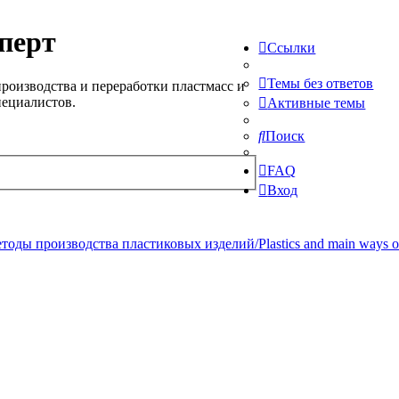
перт
Ссылки
Темы без ответов
роизводства и переработки пластмасс и
пециалистов.
Активные темы
Поиск
FAQ
Вход
ды производства пластиковых изделий/Plastics and main ways of pr