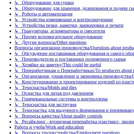
↳ Оборудование для сушки
↳ Оборудование для хранения, дозирования и подачи сы
↳ Роботы и автоматизация
↳ Устройства измеряющие и контролирующие
↳ Устройства резки, намотки, маркировки и печати
↳ Грануляторы, агломераторы и смесители
↳ Прочее вспомогательное оборудование
↳ Другие вопросы/Other questions
Вопросы организации производства/Questions about product
↳ Обсуждение поставщиков оборудования и самого оборудо
↳ Производители и поставщики полимерного сырья
↳ Хозяйке на заметку/This could be useful
↳ Переработчикам о Переработчиках/To producers about p
↳ Организация, управление и экономика производства/Org
↳ Конструирование и проектирование изделий из пластиков
↳ Техоснастка/Molds and dies
↳ Оснастка для литья под давлением
↳ Горячеканальные системы и контроллеры
↳ Техоснастка для экструзии
↳ Техоснастка для выдувного формования и пневмовак
↳ Вопросы качества/About quality controls
↳ Ресайклинг - вторичная переработка пластмасс, экология и
Работа и учеба/Work and education
↳ Вопросы трудоустройства/Employment questions