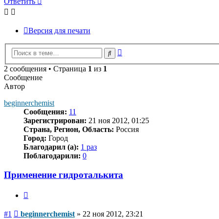
Ответить
Версия для печати
Расширенный
Поиск
поиск
2 сообщения • Страница
1
из
1
Сообщение
Автор
beginnerchemist
Сообщения:
11
Зарегистрирован:
21 ноя 2012, 01:25
Страна, Регион, Область:
Россия
Город:
Город
Благодарил (а):
1 раз
Поблагодарили:
0
Применение гидроталькита
Цитата
Сообщение
#1
beginnerchemist
»
22 ноя 2012, 23:21