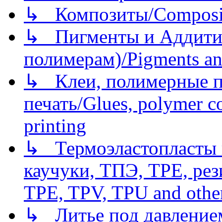
↳ Композиты/Сomposite
↳ Пигменты и Аддитив
полимерам)/Pigments an
↳ Клеи, полимерные по
печать/Glues, polymer co
printing
↳ Термоэластопласты и
каучуки, ТПЭ, TPE, рез
TPE, TPV, TPU and other
↳ Литье под давлением/