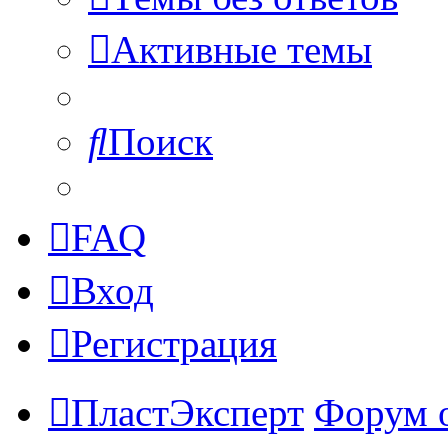
Активные темы
Поиск
FAQ
Вход
Регистрация
ПластЭксперт
Форум 