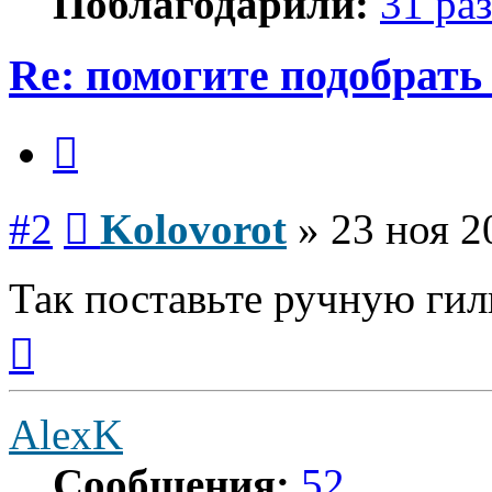
Поблагодарили:
31 раз
Re: помогите подобрать
Цитата
Сообщение
#2
Kolovorot
»
23 ноя 2
Так поставьте ручную гил
Вернуться
к
началу
AlexK
Сообщения:
52