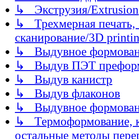
↳ Экструзия/Extrusion
↳ Трехмерная печать,
сканирование/3D printin
↳ Выдувное формован
↳ Выдув ПЭТ префор
↳ Выдув канистр
↳ Выдув флаконов
↳ Выдувное формован
↳ Термоформование, ка
остальные методы пере