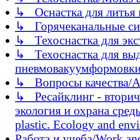
↳ Оснастка для литья 
↳ Горячеканальные си
↳ Техоснастка для экс
↳ Техоснастка для вы
пневмовакуумформовк
↳ Вопросы качества/Abo
↳ Ресайклинг - вторич
экология и охрана среды/
plastic. Ecology and env
Работа и учеба/Work an