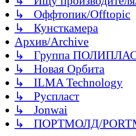
↳ Ищу производителя/
↳ Оффтопик/Offtopic
↳ Кунсткамера
Архив/Archive
↳ Группа ПОЛИПЛА
↳ Новая Орбита
↳ ILMA Technology
↳ Руспласт
↳ Jonwai
↳ ПОРТМОЛД/PORT