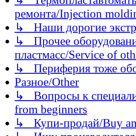
ремонта/Injection moldin
↳ Наши дорогие экстру
↳ Прочее оборудовани
пластмасс/Service of oth
↳ Периферия тоже обору
Разное/Other
↳ Вопросы к специали
from beginners
↳ Купи-продай/Buy and