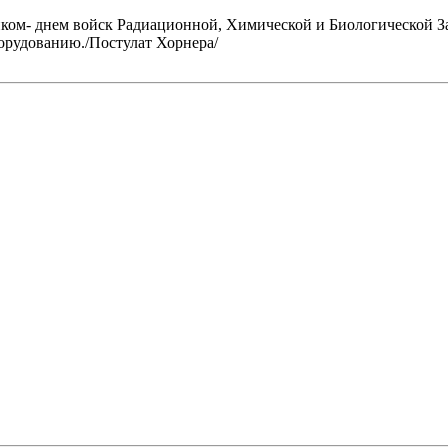
ом- днем войск Радиационной, Химической и Биологической Защи
орудованию./Постулат Хорнера/