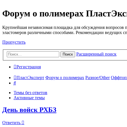
Форум о полимерах ПластЭкс
Крупнейшая независимая площадка для обсуждения вопросов п
эластомеров различными способами. Рекомендации ведущих с
Пропустить
Расширенный поиск
Поиск
Регистрация
ПластЭксперт
Форум о полимерах
Разное/Other
Оффтопи
Поиск
Темы без ответов
Активные темы
День войск РХБЗ
Ответить