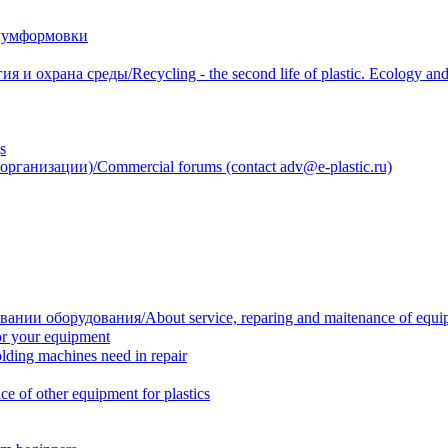
уумформовки
 охрана среды/Recycling - the second life of plastic. Ecology and 
s
анизации)/Commercial forums (contact adv@e-plastic.ru)
нии оборудования/About service, reparing and maitenance of equi
r your equipment
ing machines need in repair
f other equipment for plastics