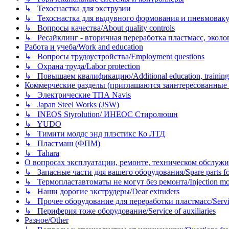
↳ Техоснастка для экструзии
↳ Техоснастка для выдувного формования и пневмовак
↳ Вопросы качества/About quality controls
↳ Ресайклинг - вторичная переработка пластмасс, экология и
Работа и учеба/Work and education
↳ Вопросы трудоустройства/Employment questions
↳ Охрана труда/Labor protection
↳ Повышаем квалификацию/Additional education, training
Коммерческие разделы (приглашаются заинтересованные орг
↳ Электрические ТПА Navis
↳ Japan Steel Works (JSW)
↳ INEOS Styrolution/ ИНЕОС Стиролюшн
↳ YUDO
↳ Тимити молдс энд плэстикс Ко ЛТД
↳ Пластмаш (ФПМ)
↳ Tahara
О вопросах эксплуатации, ремонте, техническом обслужива
↳ Запасные части для вашего оборудования/Spare parts fo
↳ Термопластавтоматы не могут без ремонта/Injection mold
↳ Наши дорогие экструдеры/Dear extruders
↳ Прочее оборудование для переработки пластмасс/Service o
↳ Периферия тоже оборудование/Service of auxiliaries
Разное/Other