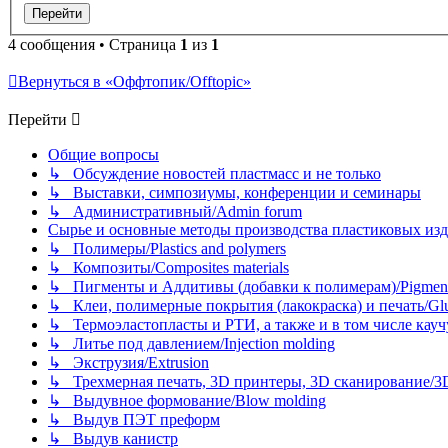
4 сообщения • Страница
1
из
1
Вернуться в «Оффтопик/Offtopic»
Перейти
Общие вопросы
↳ Обсуждение новостей пластмасс и не только
↳ Выставки, симпозиумы, конференции и семинары
↳ Административный/Admin forum
Сырье и основные методы производства пластиковых изделий/
↳ Полимеры/Plastics and polymers
↳ Композиты/Сomposites materials
↳ Пигменты и Аддитивы (добавки к полимерам)/Pigments
↳ Клеи, полимерные покрытия (лакокраска) и печать/Glues, 
↳ Термоэластопласты и РТИ, а также и в том числе каучук
↳ Литье под давлением/Injection molding
↳ Экструзия/Extrusion
↳ Трехмерная печать, 3D принтеры, 3D сканирование/3D pr
↳ Выдувное формование/Blow molding
↳ Выдув ПЭТ преформ
↳ Выдув канистр