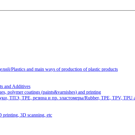
Plastics and main ways of production of plastic products
 and Additives
polymer coatings (paints&varnishes) and printing
и, ТПЭ, TPE, резина и пр. эластомеры/Rubber, TPE, TPV, TPU an
inting, 3D scanning, etc