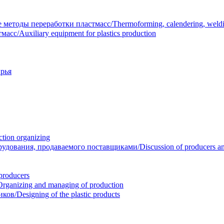
тоды переработки пластмасс/Thermoforming, calendering, welding
/Auxiliary equipment for plastics production
рья
ion organizing
вания, продаваемого поставщиками/Discussion of producers and r
roducers
anizing and managing of production
/Designing of the plastic products