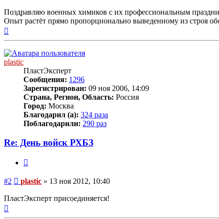
Поздравляю военных химиков с их профессиональным праздник
Опыт растёт прямо пропорционально выведенному из строя об
Вернуться
к
началу
plastic
ПластЭксперт
Сообщения:
1296
Зарегистрирован:
09 ноя 2006, 14:09
Страна, Регион, Область:
Россия
Город:
Москва
Благодарил (а):
324 раза
Поблагодарили:
290 раз
Re: День войск РХБЗ
Цитата
Сообщение
#2
plastic
»
13 ноя 2012, 10:40
ПластЭксперт присоединяется!
Вернуться
к