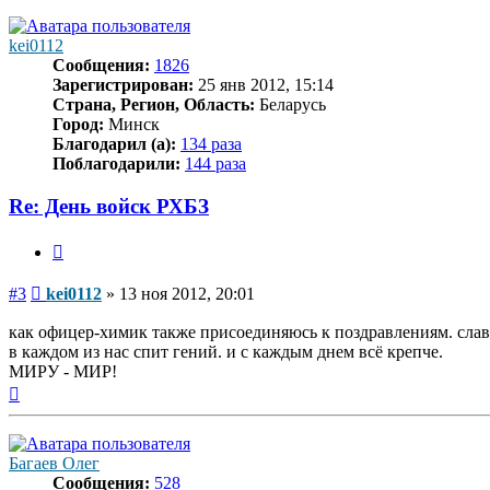
началу
kei0112
Сообщения:
1826
Зарегистрирован:
25 янв 2012, 15:14
Страна, Регион, Область:
Беларусь
Город:
Минск
Благодарил (а):
134 раза
Поблагодарили:
144 раза
Re: День войск РХБЗ
Цитата
Сообщение
#3
kei0112
»
13 ноя 2012, 20:01
как офицер-химик также присоединяюсь к поздравлениям. слав
в каждом из нас спит гений. и с каждым днем всё крепче.
МИРУ - МИР!
Вернуться
к
началу
Багаев Олег
Сообщения:
528