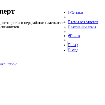
перт
Ссылки
Темы без ответов
роизводства и переработки пластмасс и
пециалистов.
Активные темы
Поиск
FAQ
Вход
к/Offtopic