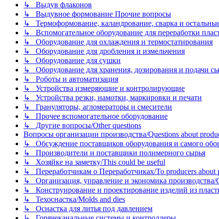
↳ Выдув флаконов
↳ Выдувное формование Прочие вопросы
↳ Термоформование, каландрование, сварка и остальные ме
↳ Вспомогательное оборудование для переработки пластмасс
↳ Оборудование для охлаждения и термостатирования
↳ Оборудование для дробления и измельчения
↳ Оборудование для сушки
↳ Оборудование для хранения, дозирования и подачи сы
↳ Роботы и автоматизация
↳ Устройства измеряющие и контролирующие
↳ Устройства резки, намотки, маркировки и печати
↳ Грануляторы, агломераторы и смесители
↳ Прочее вспомогательное оборудование
↳ Другие вопросы/Other questions
Вопросы организации производства/Questions about product
↳ Обсуждение поставщиков оборудования и самого оборудо
↳ Производители и поставщики полимерного сырья
↳ Хозяйке на заметку/This could be useful
↳ Переработчикам о Переработчиках/To producers about p
↳ Организация, управление и экономика производства/Org
↳ Конструирование и проектирование изделий из пластиков
↳ Техоснастка/Molds and dies
↳ Оснастка для литья под давлением
↳ Горячеканальные системы и контроллеры