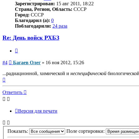
Зарегистрирован:
15 авг 2011, 18:22
Страна, Регион, Область:
СССР
Город:
СССР
Благодарил (а):
0
Поблагодарили:
24 раза
Re: День войск РХБЗ
Цитата
Сообщение
#4
Багаев Олег
»
16 ноя 2012, 15:26
...радиационной, химической и
неспецифической
биологической 
Вернуться
к
началу
Ответить
Версия для печати
Показать:
Поле сортировки: