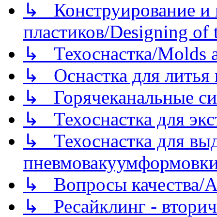
↳ Конструирование и п
пластиков/Designing of t
↳ Техоснастка/Molds a
↳ Оснастка для литья 
↳ Горячеканальные си
↳ Техоснастка для экс
↳ Техоснастка для вы
пневмовакуумформовк
↳ Вопросы качества/Abo
↳ Ресайклинг - вторич