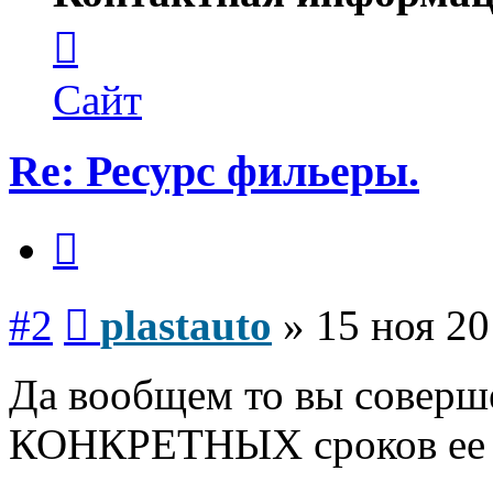
Контактная
информация
пользователя
plastauto
Сайт
Re: Ресурс фильеры.
Цитата
Сообщение
#2
plastauto
»
15 ноя 20
Да вообщем то вы соверш
КОНКРЕТНЫХ сроков ее ра