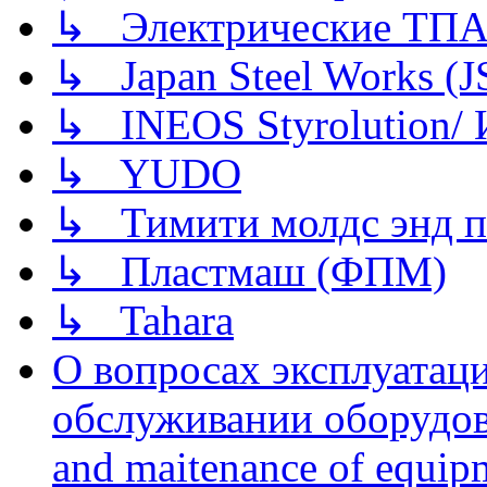
↳ Электрические ТПА
↳ Japan Steel Works (
↳ INEOS Styrolution
↳ YUDO
↳ Тимити молдс энд п
↳ Пластмаш (ФПМ)
↳ Tahara
О вопросах эксплуатаци
обслуживании оборудова
and maitenance of equip