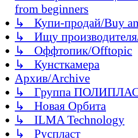
from beginners
↳ Купи-продай/Buy and
↳ Ищу производителя/
↳ Оффтопик/Offtopic
↳ Кунсткамера
Архив/Archive
↳ Группа ПОЛИПЛА
↳ Новая Орбита
↳ ILMA Technology
↳ Руспласт