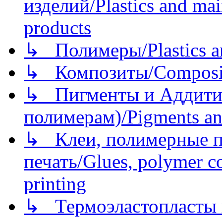
изделий/Plastics and mai
products
↳ Полимеры/Plastics a
↳ Композиты/Сomposite
↳ Пигменты и Аддитив
полимерам)/Pigments an
↳ Клеи, полимерные по
печать/Glues, polymer co
printing
↳ Термоэластопласты и