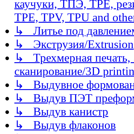
каучуки, ТПЭ, TPE, рез
TPE, TPV, TPU and other
↳ Литье под давлением/
↳ Экструзия/Extrusion
↳ Трехмерная печать,
сканирование/3D printin
↳ Выдувное формован
↳ Выдув ПЭТ префор
↳ Выдув канистр
↳ Выдув флаконов