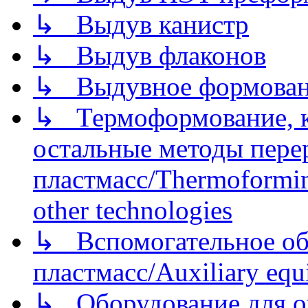
↳ Выдув канистр
↳ Выдув флаконов
↳ Выдувное формован
↳ Термоформование, ка
остальные методы пере
пластмасс/Thermoforming
other technologies
↳ Вспомогательное об
пластмасс/Auxiliary equi
↳ Оборудование для о