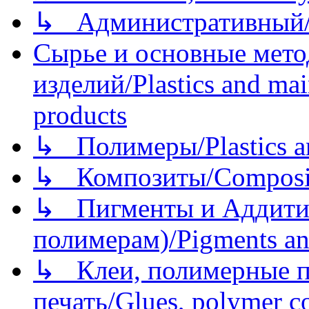
↳ Административный/
Сырье и основные мето
изделий/Plastics and mai
products
↳ Полимеры/Plastics a
↳ Композиты/Сomposite
↳ Пигменты и Аддитив
полимерам)/Pigments an
↳ Клеи, полимерные по
печать/Glues, polymer co