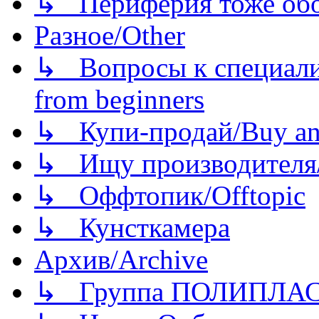
↳ Периферия тоже обору
Разное/Other
↳ Вопросы к специали
from beginners
↳ Купи-продай/Buy and
↳ Ищу производителя/
↳ Оффтопик/Offtopic
↳ Кунсткамера
Архив/Archive
↳ Группа ПОЛИПЛА