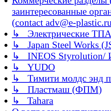
Коммерческие разделы 
заинтересованные орга
(contact adv@e-plastic.r
↳ Электрические ТПА
↳ Japan Steel Works (
↳ INEOS Styrolution
↳ YUDO
↳ Тимити молдс энд п
↳ Пластмаш (ФПМ)
↳ Tahara