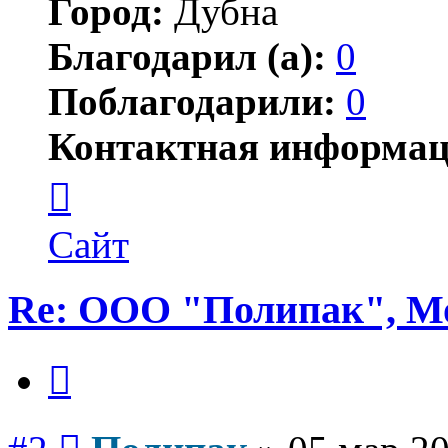
Город:
Дубна
Благодарил (а):
0
Поблагодарили:
0
Контактная информац
Контактная
информация
пользователя
Полипак
Сайт
Re: ООО "Полипак", Мо
Цитата
Сообщение