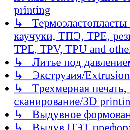
printing
↳ Термоэластопласты и
каучуки, ТПЭ, TPE, рез
TPE, TPV, TPU and other
↳ Литье под давлением/
↳ Экструзия/Extrusion
↳ Трехмерная печать,
сканирование/3D printin
↳ Выдувное формован
↳ Выдув ПЭТ префор