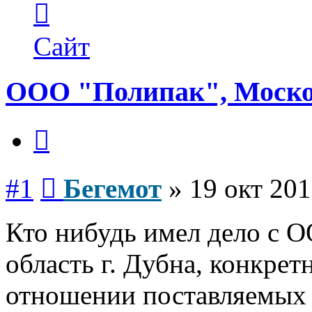
информация
пользователя
Бегемот
Сайт
ООО "Полипак", Москов
Цитата
Сообщение
#1
Бегемот
»
19 окт 201
Кто нибудь имел дело с 
область г. Дубна, конкрет
отношении поставляемых 