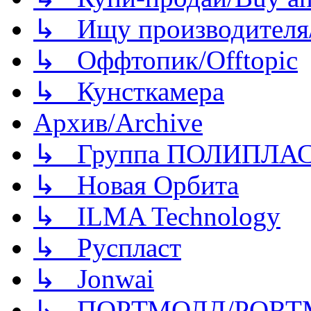
↳ Ищу производителя/
↳ Оффтопик/Offtopic
↳ Кунсткамера
Архив/Archive
↳ Группа ПОЛИПЛА
↳ Новая Орбита
↳ ILMA Technology
↳ Руспласт
↳ Jonwai
↳ ПОРТМОЛД/PORT