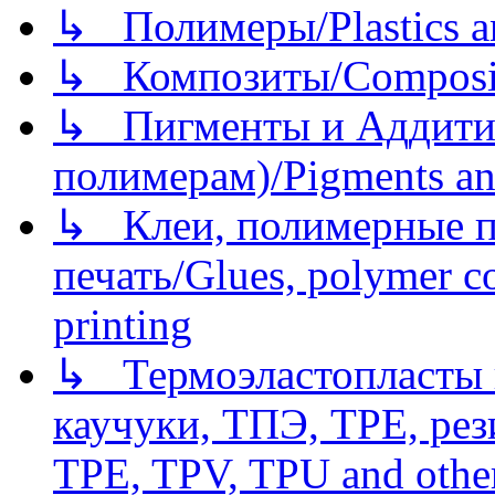
↳ Полимеры/Plastics a
↳ Композиты/Сomposite
↳ Пигменты и Аддитив
полимерам)/Pigments an
↳ Клеи, полимерные по
печать/Glues, polymer co
printing
↳ Термоэластопласты и
каучуки, ТПЭ, TPE, рез
TPE, TPV, TPU and other