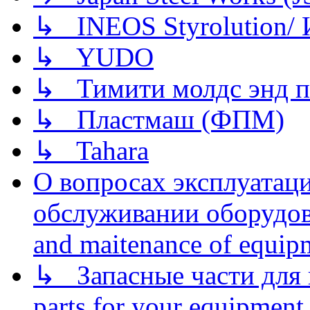
↳ INEOS Styrolution
↳ YUDO
↳ Тимити молдс энд п
↳ Пластмаш (ФПМ)
↳ Tahara
О вопросах эксплуатаци
обслуживании оборудова
and maitenance of equip
↳ Запасные части для 
parts for your equipment