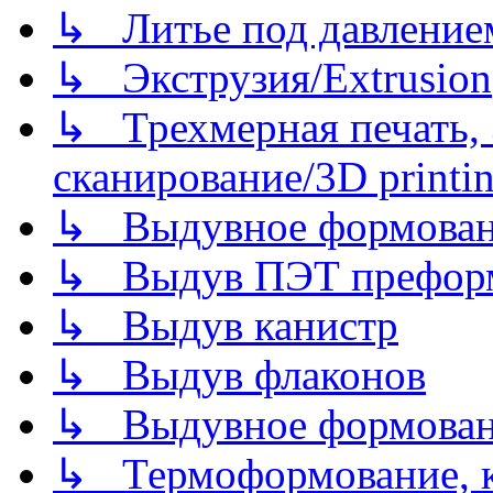
↳ Литье под давлением/
↳ Экструзия/Extrusion
↳ Трехмерная печать,
сканирование/3D printin
↳ Выдувное формован
↳ Выдув ПЭТ префор
↳ Выдув канистр
↳ Выдув флаконов
↳ Выдувное формован
↳ Термоформование, ка