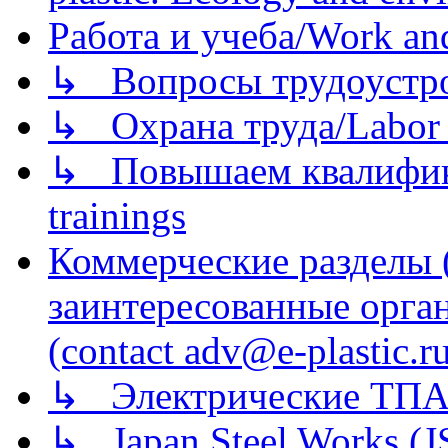
Работа и учеба/Work an
↳ Вопросы трудоустрой
↳ Охрана труда/Labor p
↳ Повышаем квалификац
trainings
Коммерческие разделы 
заинтересованные орга
(contact adv@e-plastic.r
↳ Электрические ТПА
↳ Japan Steel Works (