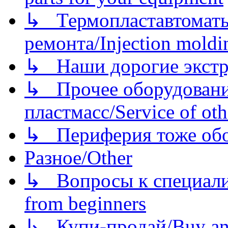
↳ Термопластавтоматы 
ремонта/Injection moldin
↳ Наши дорогие экстру
↳ Прочее оборудовани
пластмасс/Service of oth
↳ Периферия тоже обору
Разное/Other
↳ Вопросы к специали
from beginners
↳ Купи-продай/Buy and