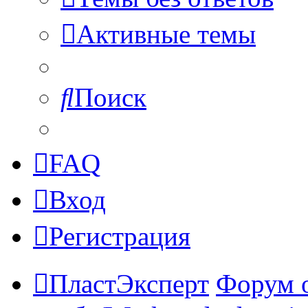
Активные темы
Поиск
FAQ
Вход
Регистрация
ПластЭксперт
Форум 