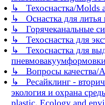
↳ Техоснастка/Molds a
↳ Оснастка для литья 
↳ Горячеканальные си
↳ Техоснастка для экс
↳ Техоснастка для вы
пневмовакуумформовк
↳ Вопросы качества/Abo
↳ Ресайклинг - вторич
экология и охрана среды/
plastic. Ecology and env