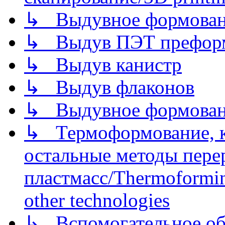
↳ Выдувное формован
↳ Выдув ПЭТ префор
↳ Выдув канистр
↳ Выдув флаконов
↳ Выдувное формован
↳ Термоформование, ка
остальные методы пере
пластмасс/Thermoforming
other technologies
↳ Вспомогательное об