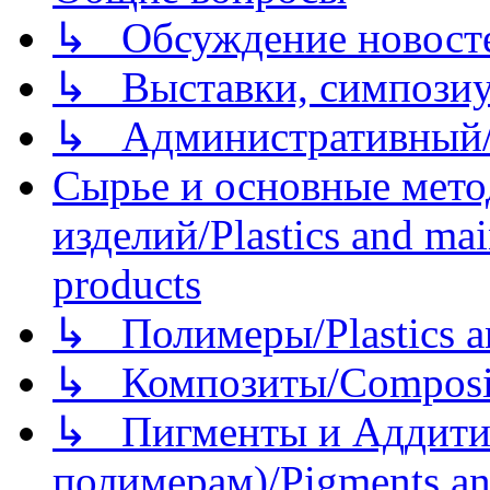
↳ Обсуждение новостей
↳ Выставки, симпозиу
↳ Административный/
Сырье и основные мето
изделий/Plastics and mai
products
↳ Полимеры/Plastics a
↳ Композиты/Сomposite
↳ Пигменты и Аддитив
полимерам)/Pigments an