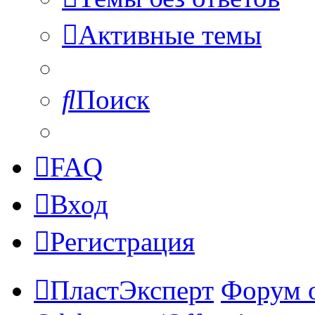
Активные темы
Поиск
FAQ
Вход
Регистрация
ПластЭксперт
Форум 