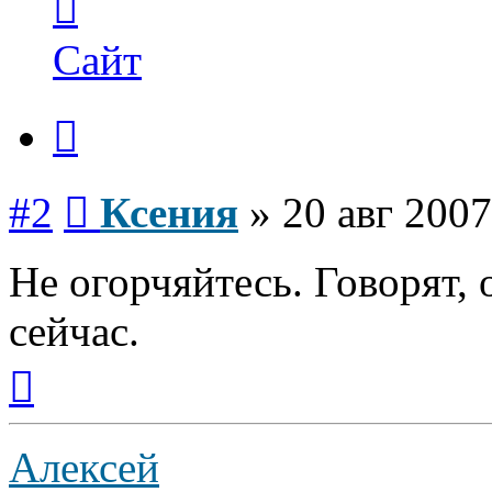
информация
пользователя
Ксения
Сайт
Цитата
Сообщение
#2
Ксения
»
20 авг 2007
Не огорчяйтесь. Говорят, 
сейчас.
Вернуться
к
началу
Алексей