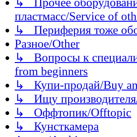
↳ Прочее оборудовани
пластмасс/Service of oth
↳ Периферия тоже обору
Разное/Other
↳ Вопросы к специали
from beginners
↳ Купи-продай/Buy and
↳ Ищу производителя/
↳ Оффтопик/Offtopic
↳ Кунсткамера