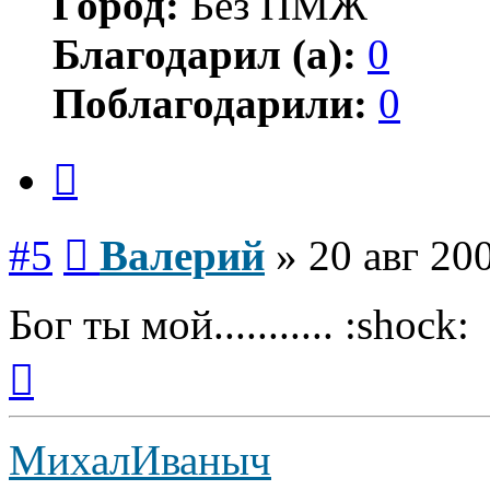
Город:
Без ПМЖ
Благодарил (а):
0
Поблагодарили:
0
Цитата
Сообщение
#5
Валерий
»
20 авг 20
Бог ты мой........... :shock:
Вернуться
к
началу
МихалИваныч