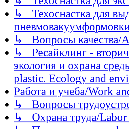
↳ Техоснастка для экс
↳ Техоснастка для вы
пневмовакуумформовк
↳ Вопросы качества/Abo
↳ Ресайклинг - вторич
экология и охрана среды/
plastic. Ecology and env
Работа и учеба/Work an
↳ Вопросы трудоустрой
↳ Охрана труда/Labor p