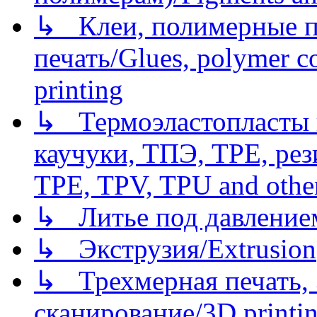
↳ Клеи, полимерные по
печать/Glues, polymer co
printing
↳ Термоэластопласты и
каучуки, ТПЭ, TPE, рез
TPE, TPV, TPU and other
↳ Литье под давлением/
↳ Экструзия/Extrusion
↳ Трехмерная печать,
сканирование/3D printin