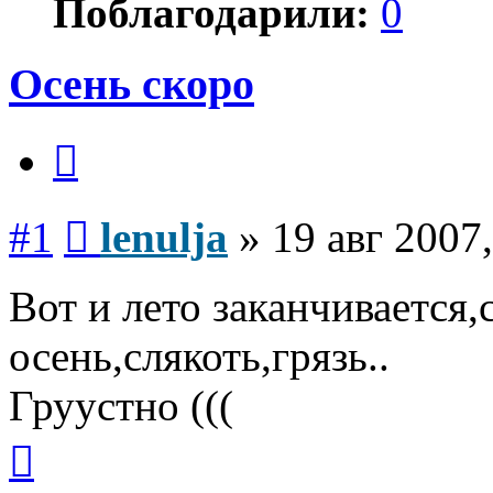
Поблагодарили:
0
Осень скоро
Цитата
Сообщение
#1
lenulja
»
19 авг 2007,
Вот и лето заканчивается,
осень,слякоть,грязь..
Груустно (((
Вернуться
к
началу