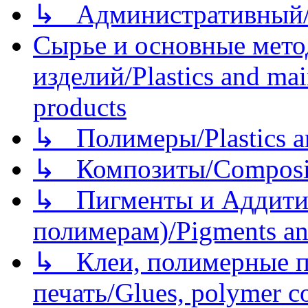
↳ Административный/
Сырье и основные мето
изделий/Plastics and mai
products
↳ Полимеры/Plastics a
↳ Композиты/Сomposite
↳ Пигменты и Аддитив
полимерам)/Pigments an
↳ Клеи, полимерные по
печать/Glues, polymer co