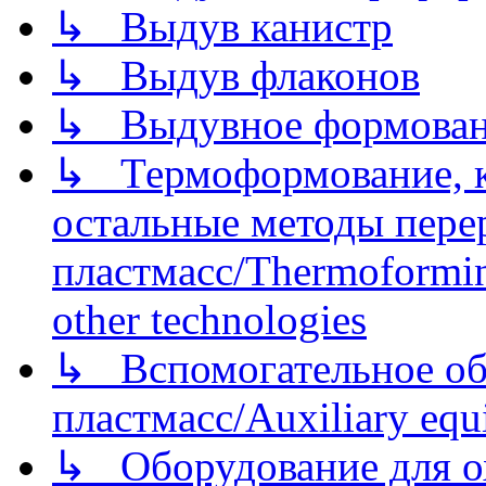
↳ Выдув канистр
↳ Выдув флаконов
↳ Выдувное формован
↳ Термоформование, ка
остальные методы пере
пластмасс/Thermoforming
other technologies
↳ Вспомогательное об
пластмасс/Auxiliary equi
↳ Оборудование для о