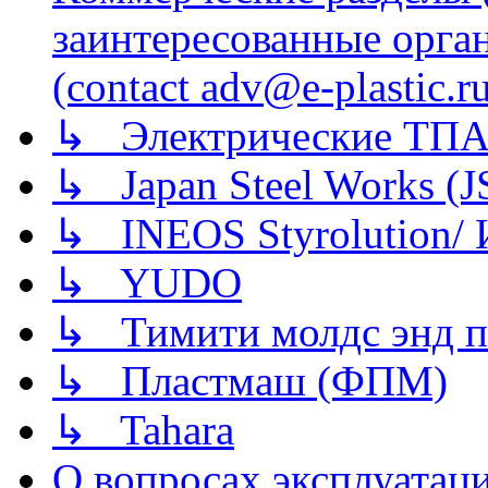
заинтересованные орга
(contact adv@e-plastic.r
↳ Электрические ТПА
↳ Japan Steel Works (
↳ INEOS Styrolution
↳ YUDO
↳ Тимити молдс энд п
↳ Пластмаш (ФПМ)
↳ Tahara
О вопросах эксплуатаци