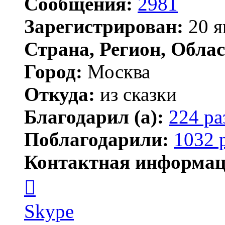
Сообщения:
2981
Зарегистрирован:
20 я
Страна, Регион, Облас
Город:
Москва
Откуда:
из сказки
Благодарил (а):
224 ра
Поблагодарили:
1032 
Контактная информац
Контактная
информация
пользователя
Kirilliq
Skype