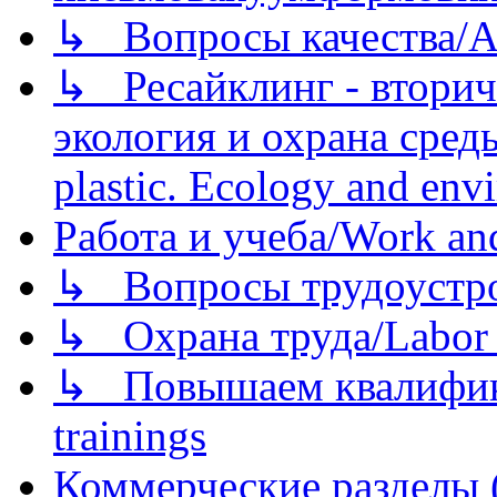
↳ Вопросы качества/Abo
↳ Ресайклинг - вторич
экология и охрана среды/
plastic. Ecology and env
Работа и учеба/Work an
↳ Вопросы трудоустрой
↳ Охрана труда/Labor p
↳ Повышаем квалификац
trainings
Коммерческие разделы 