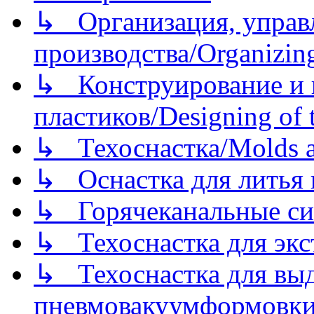
↳ Организация, управл
производства/Organizing
↳ Конструирование и п
пластиков/Designing of t
↳ Техоснастка/Molds a
↳ Оснастка для литья 
↳ Горячеканальные си
↳ Техоснастка для экс
↳ Техоснастка для вы
пневмовакуумформовк