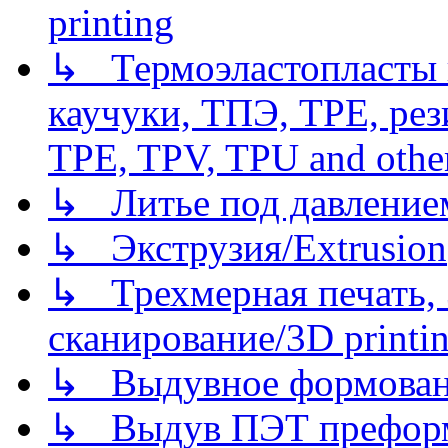
printing
↳ Термоэластопласты и
каучуки, ТПЭ, TPE, рез
TPE, TPV, TPU and other
↳ Литье под давлением/
↳ Экструзия/Extrusion
↳ Трехмерная печать,
сканирование/3D printin
↳ Выдувное формован
↳ Выдув ПЭТ префор