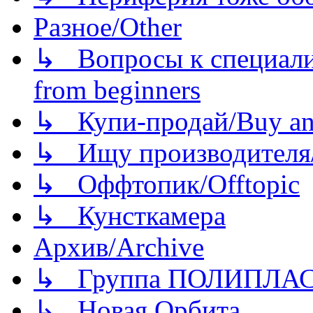
Разное/Other
↳ Вопросы к специали
from beginners
↳ Купи-продай/Buy and
↳ Ищу производителя/
↳ Оффтопик/Offtopic
↳ Кунсткамера
Архив/Archive
↳ Группа ПОЛИПЛА
↳ Новая Орбита