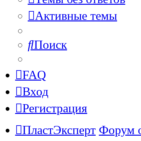
Активные темы
Поиск
FAQ
Вход
Регистрация
ПластЭксперт
Форум 