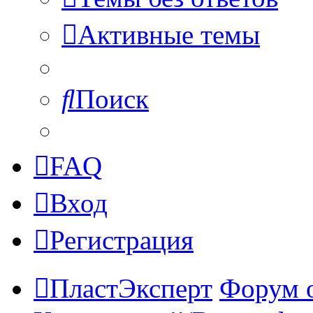
Активные темы
Поиск
FAQ
Вход
Регистрация
ПластЭксперт
Форум 