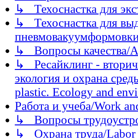
↳ Техоснастка для экс
↳ Техоснастка для вы
пневмовакуумформовк
↳ Вопросы качества/Abo
↳ Ресайклинг - вторич
экология и охрана среды/
plastic. Ecology and env
Работа и учеба/Work an
↳ Вопросы трудоустрой
↳ Охрана труда/Labor p