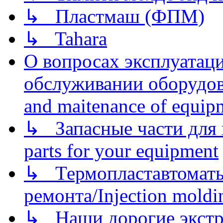
↳ Пластмаш (ФПМ)
↳ Tahara
О вопросах эксплуатаци
обслуживании оборудова
and maitenance of equip
↳ Запасные части для 
parts for your equipment
↳ Термопластавтоматы 
ремонта/Injection moldin
↳ Наши дорогие экстру