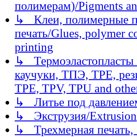
полимерам)/Pigments an
↳ Клеи, полимерные по
печать/Glues, polymer co
printing
↳ Термоэластопласты и
каучуки, ТПЭ, TPE, рез
TPE, TPV, TPU and other
↳ Литье под давлением/
↳ Экструзия/Extrusion
↳ Трехмерная печать,