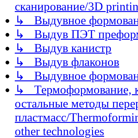
сканирование/3D printin
↳ Выдувное формован
↳ Выдув ПЭТ префор
↳ Выдув канистр
↳ Выдув флаконов
↳ Выдувное формован
↳ Термоформование, ка
остальные методы пере
пластмасс/Thermoforming
other technologies