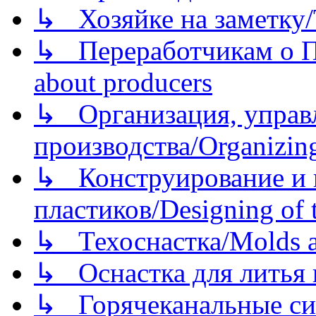
↳ Хозяйке на заметку/T
↳ Переработчикам о Пе
about producers
↳ Организация, управл
производства/Organizing
↳ Конструирование и п
пластиков/Designing of t
↳ Техоснастка/Molds a
↳ Оснастка для литья 
↳ Горячеканальные си