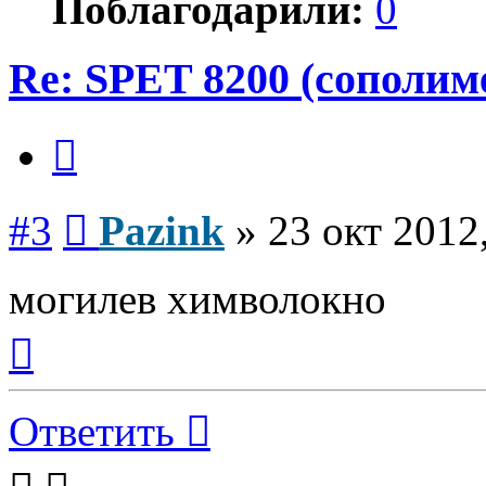
Поблагодарили:
0
Re: SPET 8200 (сополим
Цитата
Сообщение
#3
Pazink
»
23 окт 2012
могилев химволокно
Вернуться
к
началу
Ответить