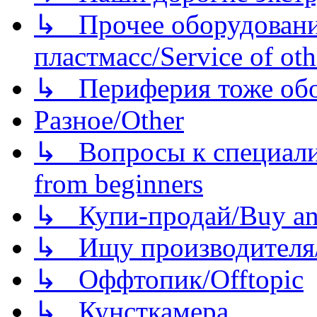
↳ Прочее оборудовани
пластмасс/Service of oth
↳ Периферия тоже обору
Разное/Other
↳ Вопросы к специали
from beginners
↳ Купи-продай/Buy and
↳ Ищу производителя/
↳ Оффтопик/Offtopic
↳ Кунсткамера