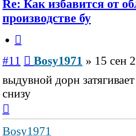
Re: Как избавится от о
производстве бу
Цитата
Сообщение
#11
Bosy1971
»
15 сен 2
выдувной дорн затягивает 
снизу
Вернуться
к
началу
Bosy1971