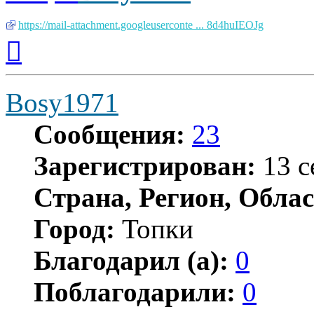
https://mail-attachment.googleuserconte ... 8d4huIEOJg
Вернуться
к
началу
Bosy1971
Сообщения:
23
Зарегистрирован:
13 с
Страна, Регион, Облас
Город:
Топки
Благодарил (а):
0
Поблагодарили:
0