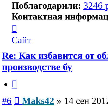
Поблагодарили:
3246 
Контактная информац
Контактная
информация
пользователя
Maks42
Сайт
Re: Как избавится от о
производстве бу
Цитата
Сообщение
#6
Maks42
»
14 сен 201