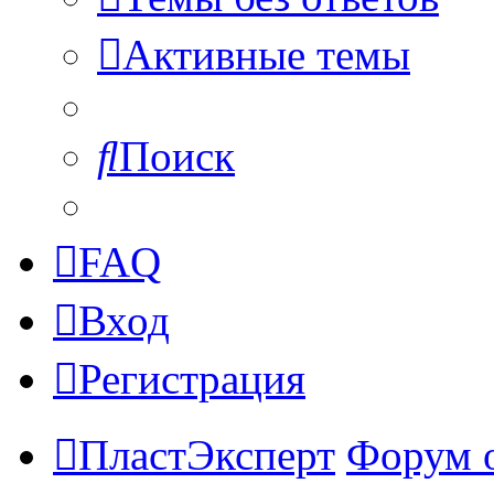
Активные темы
Поиск
FAQ
Вход
Регистрация
ПластЭксперт
Форум 