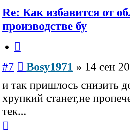
Re: Как избавится от о
производстве бу
Цитата
Сообщение
#7
Bosy1971
»
14 сен 20
и так пришлось снизить до
хрупкий станет,не пропеч
тек...
Вернуться
к