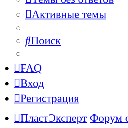
Активные темы
Поиск
FAQ
Вход
Регистрация
ПластЭксперт
Форум 