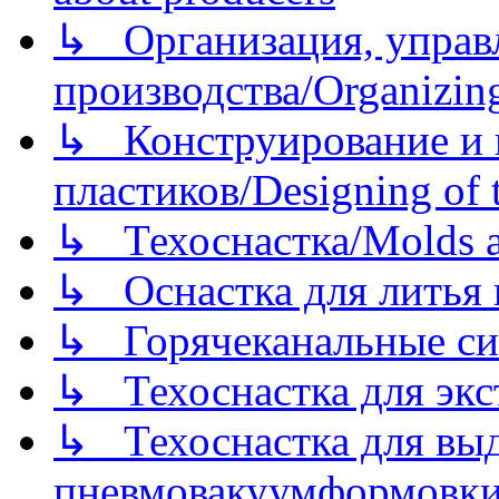
↳ Организация, управл
производства/Organizing
↳ Конструирование и п
пластиков/Designing of t
↳ Техоснастка/Molds a
↳ Оснастка для литья 
↳ Горячеканальные си
↳ Техоснастка для экс
↳ Техоснастка для вы
пневмовакуумформовк