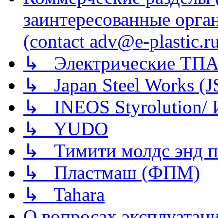
заинтересованные орга
(contact adv@e-plastic.r
↳ Электрические ТПА
↳ Japan Steel Works (
↳ INEOS Styrolution
↳ YUDO
↳ Тимити молдс энд п
↳ Пластмаш (ФПМ)
↳ Tahara
О вопросах эксплуатаци