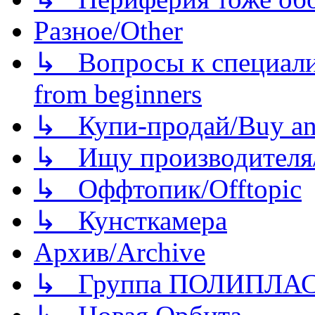
Разное/Other
↳ Вопросы к специали
from beginners
↳ Купи-продай/Buy and
↳ Ищу производителя/
↳ Оффтопик/Offtopic
↳ Кунсткамера
Архив/Archive
↳ Группа ПОЛИПЛА