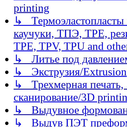
printing
↳ Термоэластопласты и
каучуки, ТПЭ, TPE, рез
TPE, TPV, TPU and other
↳ Литье под давлением/
↳ Экструзия/Extrusion
↳ Трехмерная печать,
сканирование/3D printin
↳ Выдувное формован
↳ Выдув ПЭТ префор