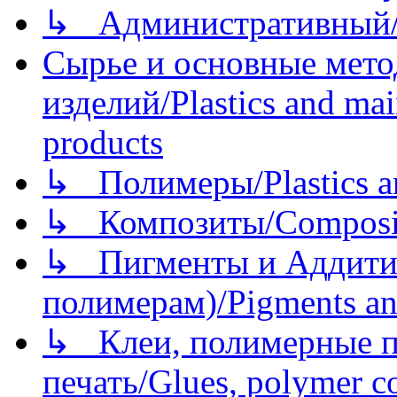
↳ Административный/
Сырье и основные мето
изделий/Plastics and mai
products
↳ Полимеры/Plastics a
↳ Композиты/Сomposite
↳ Пигменты и Аддитив
полимерам)/Pigments an
↳ Клеи, полимерные по
печать/Glues, polymer co