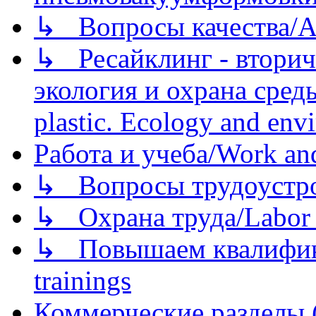
↳ Вопросы качества/Abo
↳ Ресайклинг - вторич
экология и охрана среды/
plastic. Ecology and env
Работа и учеба/Work an
↳ Вопросы трудоустрой
↳ Охрана труда/Labor p
↳ Повышаем квалификац
trainings
Коммерческие разделы 