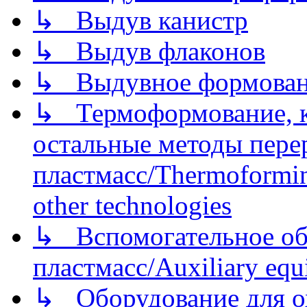
↳ Выдув канистр
↳ Выдув флаконов
↳ Выдувное формован
↳ Термоформование, ка
остальные методы пере
пластмасс/Thermoforming
other technologies
↳ Вспомогательное об
пластмасс/Auxiliary equi
↳ Оборудование для о