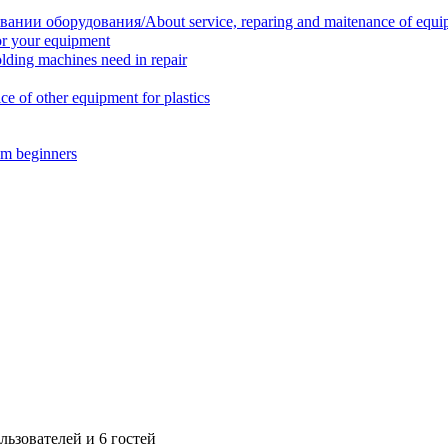
нии оборудования/About service, reparing and maitenance of equi
r your equipment
ing machines need in repair
f other equipment for plastics
m beginners
ьзователей и 6 гостей