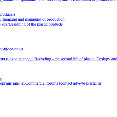
roducers
anizing and managing of production
/Designing of the plastic products
уумформовки
 охрана среды/Recycling - the second life of plastic. Ecology and 
s
анизации)/Commercial forums (contact adv@e-plastic.ru)