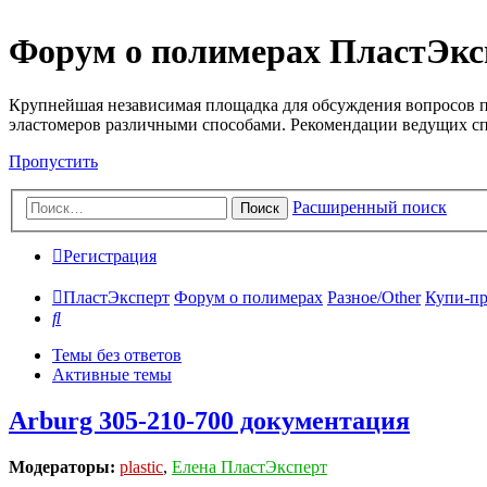
Форум о полимерах ПластЭкс
Крупнейшая независимая площадка для обсуждения вопросов п
эластомеров различными способами. Рекомендации ведущих с
Пропустить
Расширенный поиск
Поиск
Регистрация
ПластЭксперт
Форум о полимерах
Разное/Other
Купи-пр
Поиск
Темы без ответов
Активные темы
Arburg 305-210-700 документация
Модераторы:
plastic
,
Елена ПластЭксперт