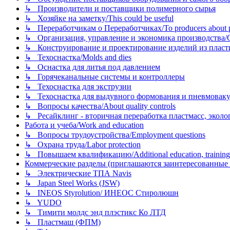
↳ Производители и поставщики полимерного сырья
↳ Хозяйке на заметку/This could be useful
↳ Переработчикам о Переработчиках/To producers about p
↳ Организация, управление и экономика производства/Org
↳ Конструирование и проектирование изделий из пластиков
↳ Техоснастка/Molds and dies
↳ Оснастка для литья под давлением
↳ Горячеканальные системы и контроллеры
↳ Техоснастка для экструзии
↳ Техоснастка для выдувного формования и пневмовак
↳ Вопросы качества/About quality controls
↳ Ресайклинг - вторичная переработка пластмасс, экология и
Работа и учеба/Work and education
↳ Вопросы трудоустройства/Employment questions
↳ Охрана труда/Labor protection
↳ Повышаем квалификацию/Additional education, training
Коммерческие разделы (приглашаются заинтересованные орг
↳ Электрические ТПА Navis
↳ Japan Steel Works (JSW)
↳ INEOS Styrolution/ ИНЕОС Стиролюшн
↳ YUDO
↳ Тимити молдс энд плэстикс Ко ЛТД
↳ Пластмаш (ФПМ)