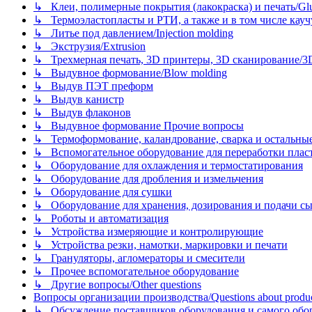
↳ Клеи, полимерные покрытия (лакокраска) и печать/Glues, 
↳ Термоэластопласты и РТИ, а также и в том числе каучук
↳ Литье под давлением/Injection molding
↳ Экструзия/Extrusion
↳ Трехмерная печать, 3D принтеры, 3D сканирование/3D pr
↳ Выдувное формование/Blow molding
↳ Выдув ПЭТ преформ
↳ Выдув канистр
↳ Выдув флаконов
↳ Выдувное формование Прочие вопросы
↳ Термоформование, каландрование, сварка и остальные ме
↳ Вспомогательное оборудование для переработки пластмасс
↳ Оборудование для охлаждения и термостатирования
↳ Оборудование для дробления и измельчения
↳ Оборудование для сушки
↳ Оборудование для хранения, дозирования и подачи сы
↳ Роботы и автоматизация
↳ Устройства измеряющие и контролирующие
↳ Устройства резки, намотки, маркировки и печати
↳ Грануляторы, агломераторы и смесители
↳ Прочее вспомогательное оборудование
↳ Другие вопросы/Other questions
Вопросы организации производства/Questions about product
↳ Обсуждение поставщиков оборудования и самого оборудо