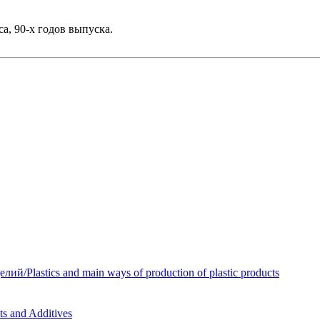
ca, 90-х годов выпуска.
Plastics and main ways of production of plastic products
 and Additives