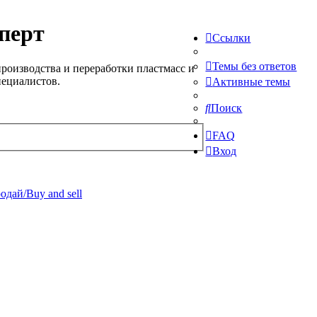
перт
Ссылки
Темы без ответов
роизводства и переработки пластмасс и
пециалистов.
Активные темы
Поиск
FAQ
Вход
одай/Buy and sell