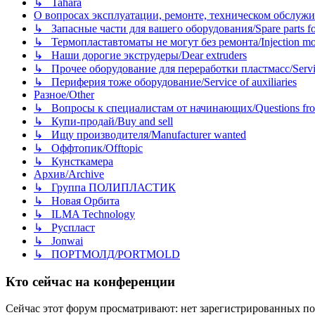
↳ Tahara
О вопросах эксплуатации, ремонте, техническом обслужива
↳ Запасные части для вашего оборудования/Spare parts fo
↳ Термопластавтоматы не могут без ремонта/Injection mold
↳ Наши дорогие экструдеры/Dear extruders
↳ Прочее оборудование для переработки пластмасс/Service o
↳ Периферия тоже оборудование/Service of auxiliaries
Разное/Other
↳ Вопросы к специалистам от начинающих/Questions fro
↳ Купи-продай/Buy and sell
↳ Ищу производителя/Manufacturer wanted
↳ Оффтопик/Offtopic
↳ Кунсткамера
Архив/Archive
↳ Группа ПОЛИПЛАСТИК
↳ Новая Орбита
↳ ILMA Technology
↳ Руспласт
↳ Jonwai
↳ ПОРТМОЛД/PORTMOLD
Кто сейчас на конференции
Сейчас этот форум просматривают: нет зарегистрированных пол