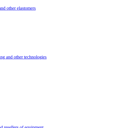
d other elastomers
 and other technologies
esellers of equipment