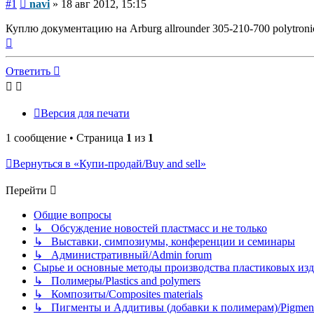
Сообщение
#1
navi
»
18 авг 2012, 15:15
Куплю документацию на Arburg allrounder 305-210-700 polytroni
Вернуться
к
началу
Ответить
Версия для печати
1 сообщение • Страница
1
из
1
Вернуться в «Купи-продай/Buy and sell»
Перейти
Общие вопросы
↳ Обсуждение новостей пластмасс и не только
↳ Выставки, симпозиумы, конференции и семинары
↳ Административный/Admin forum
Сырье и основные методы производства пластиковых изделий/
↳ Полимеры/Plastics and polymers
↳ Композиты/Сomposites materials
↳ Пигменты и Аддитивы (добавки к полимерам)/Pigments