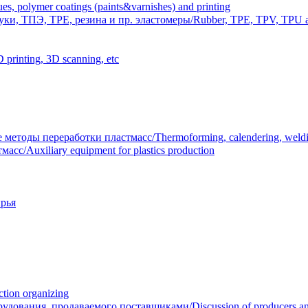
polymer coatings (paints&varnishes) and printing
и, ТПЭ, TPE, резина и пр. эластомеры/Rubber, TPE, TPV, TPU an
inting, 3D scanning, etc
тоды переработки пластмасс/Thermoforming, calendering, welding
/Auxiliary equipment for plastics production
рья
ion organizing
вания, продаваемого поставщиками/Discussion of producers and r