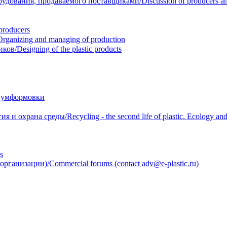
вания, продаваемого поставщиками/Discussion of producers and r
roducers
anizing and managing of production
/Designing of the plastic products
уумформовки
 охрана среды/Recycling - the second life of plastic. Ecology and 
s
анизации)/Commercial forums (contact adv@e-plastic.ru)