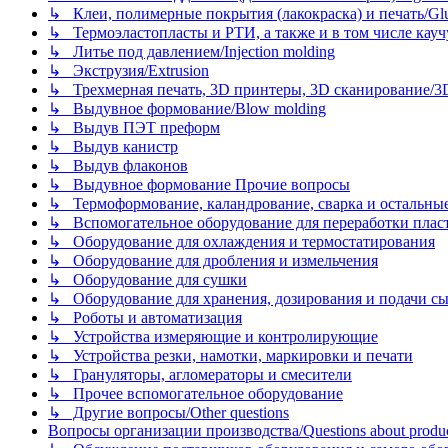
↳ Клеи, полимерные покрытия (лакокраска) и печать/Glues, 
↳ Термоэластопласты и РТИ, а также и в том числе каучук
↳ Литье под давлением/Injection molding
↳ Экструзия/Extrusion
↳ Трехмерная печать, 3D принтеры, 3D сканирование/3D pr
↳ Выдувное формование/Blow molding
↳ Выдув ПЭТ преформ
↳ Выдув канистр
↳ Выдув флаконов
↳ Выдувное формование Прочие вопросы
↳ Термоформование, каландрование, сварка и остальные ме
↳ Вспомогательное оборудование для переработки пластмасс
↳ Оборудование для охлаждения и термостатирования
↳ Оборудование для дробления и измельчения
↳ Оборудование для сушки
↳ Оборудование для хранения, дозирования и подачи сы
↳ Роботы и автоматизация
↳ Устройства измеряющие и контролирующие
↳ Устройства резки, намотки, маркировки и печати
↳ Грануляторы, агломераторы и смесители
↳ Прочее вспомогательное оборудование
↳ Другие вопросы/Other questions
Вопросы организации производства/Questions about product