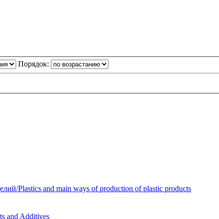
Порядок:
Plastics and main ways of production of plastic products
 and Additives