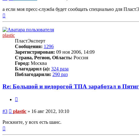
а если моя пресс-служба будет сообщать специально для Пласт
Вернуться
к
началу
plastic
ПластЭксперт
Сообщения:
1296
Зарегистрирован:
09 ноя 2006, 14:09
Страна, Регион, Область:
Россия
Город:
Москва
Благодарил (а):
324 раза
Поблагодарили:
290 раз
Re: Большой и недорогой ТПА заработал в Пятиг
Цитата
Сообщение
#3
plastic
»
16 авг 2012, 10:10
Рискните, у всех есть шанс.
Вернуться
к
началу