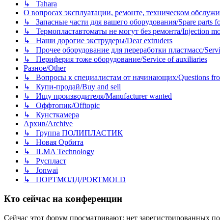
↳ Tahara
О вопросах эксплуатации, ремонте, техническом обслужива
↳ Запасные части для вашего оборудования/Spare parts fo
↳ Термопластавтоматы не могут без ремонта/Injection mold
↳ Наши дорогие экструдеры/Dear extruders
↳ Прочее оборудование для переработки пластмасс/Service o
↳ Периферия тоже оборудование/Service of auxiliaries
Разное/Other
↳ Вопросы к специалистам от начинающих/Questions fro
↳ Купи-продай/Buy and sell
↳ Ищу производителя/Manufacturer wanted
↳ Оффтопик/Offtopic
↳ Кунсткамера
Архив/Archive
↳ Группа ПОЛИПЛАСТИК
↳ Новая Орбита
↳ ILMA Technology
↳ Руспласт
↳ Jonwai
↳ ПОРТМОЛД/PORTMOLD
Кто сейчас на конференции
Сейчас этот форум просматривают: нет зарегистрированных пол