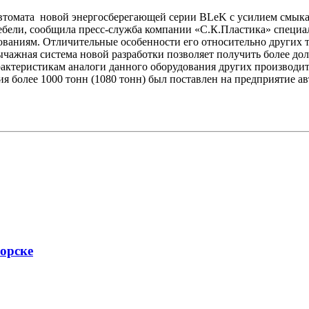
томата новой энергосберегающей серии BLeK с усилием смыкан
мебели, сообщила пресс-служба компании «С.К.Пластика» специа
ованиям. Отличительные особенности его относительно других т
чажная система новой разработки позволяет получить более до
актеристикам аналоги данного оборудования других производит
более 1000 тонн (1080 тонн) был поставлен на предприятие авт
орске