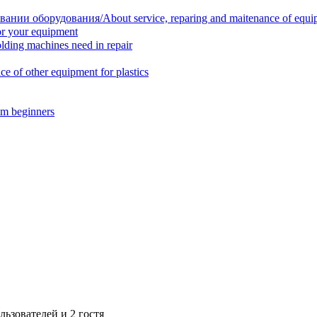
нии оборудования/About service, reparing and maitenance of equi
r your equipment
ing machines need in repair
f other equipment for plastics
m beginners
ьзователей и 2 гостя