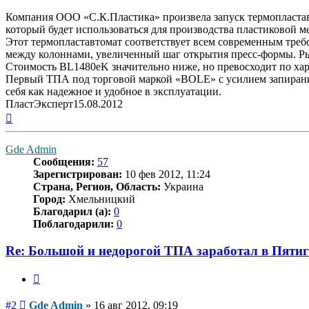
Компания ООО «С.К.Пластика» произвела запуск термопластав
который будет использоваться для производства пластиковой 
Этот термопластавтомат соответствует всем современным треб
между колоннами, увеличенный шаг открытия пресс-формы. Ры
Стоимость BL1480eK значительно ниже, но превосходит по хар
Первый ТПА под торговой маркой «BOLE» с усилием запирания 
себя как надежное и удобное в эксплуатации.
ПластЭксперт15.08.2012
Вернуться
к
началу
Gde Admin
Сообщения:
57
Зарегистрирован:
10 фев 2012, 11:24
Страна, Регион, Область:
Украина
Город:
Хмельницкий
Благодарил (а):
0
Поблагодарили:
0
Re: Большой и недорогой ТПА заработал в Пятиг
Цитата
Сообщение
#2
Gde Admin
»
16 авг 2012, 09:19