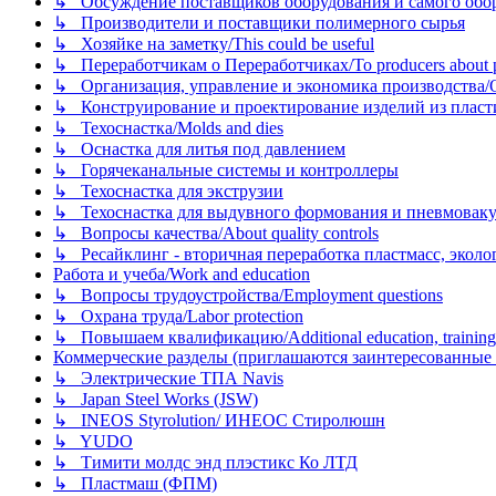
↳ Обсуждение поставщиков оборудования и самого оборудо
↳ Производители и поставщики полимерного сырья
↳ Хозяйке на заметку/This could be useful
↳ Переработчикам о Переработчиках/To producers about p
↳ Организация, управление и экономика производства/Org
↳ Конструирование и проектирование изделий из пластиков
↳ Техоснастка/Molds and dies
↳ Оснастка для литья под давлением
↳ Горячеканальные системы и контроллеры
↳ Техоснастка для экструзии
↳ Техоснастка для выдувного формования и пневмовак
↳ Вопросы качества/About quality controls
↳ Ресайклинг - вторичная переработка пластмасс, экология и
Работа и учеба/Work and education
↳ Вопросы трудоустройства/Employment questions
↳ Охрана труда/Labor protection
↳ Повышаем квалификацию/Additional education, training
Коммерческие разделы (приглашаются заинтересованные орг
↳ Электрические ТПА Navis
↳ Japan Steel Works (JSW)
↳ INEOS Styrolution/ ИНЕОС Стиролюшн
↳ YUDO
↳ Тимити молдс энд плэстикс Ко ЛТД
↳ Пластмаш (ФПМ)