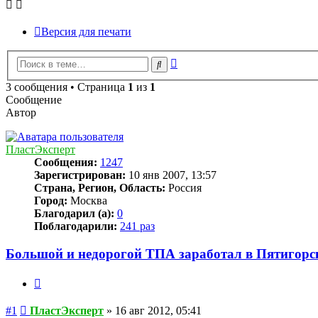
Версия для печати
Расширенный
Поиск
поиск
3 сообщения • Страница
1
из
1
Сообщение
Автор
ПластЭксперт
Сообщения:
1247
Зарегистрирован:
10 янв 2007, 13:57
Страна, Регион, Область:
Россия
Город:
Москва
Благодарил (а):
0
Поблагодарили:
241 раз
Большой и недорогой ТПА заработал в Пятигорс
Цитата
Сообщение
#1
ПластЭксперт
»
16 авг 2012, 05:41