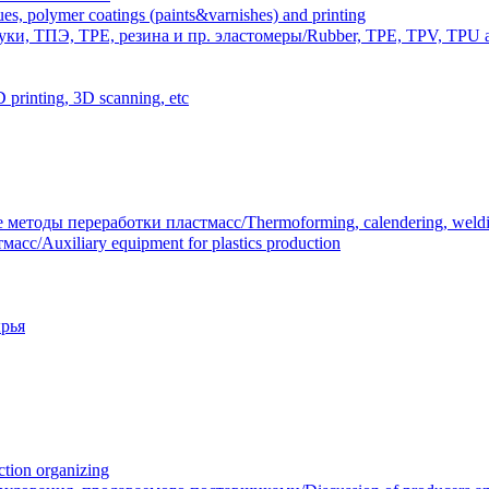
polymer coatings (paints&varnishes) and printing
и, ТПЭ, TPE, резина и пр. эластомеры/Rubber, TPE, TPV, TPU an
inting, 3D scanning, etc
тоды переработки пластмасс/Thermoforming, calendering, welding
/Auxiliary equipment for plastics production
рья
ion organizing