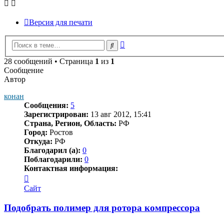
Версия для печати
Расширенный
Поиск
поиск
28 сообщений • Страница
1
из
1
Сообщение
Автор
конан
Сообщения:
5
Зарегистрирован:
13 авг 2012, 15:41
Страна, Регион, Область:
РФ
Город:
Ростов
Откуда:
РФ
Благодарил (а):
0
Поблагодарили:
0
Контактная информация:
Контактная
информация
Сайт
пользователя
конан
Подобрать полимер для ротора компрессора