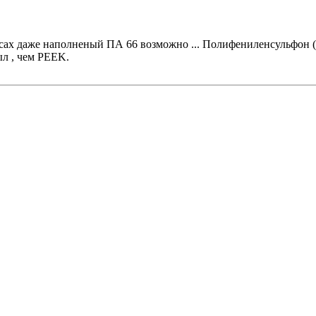
дусах даже наполненый ПА 66 возможно ... Полифениленсульфон
ыл , чем PEEK.