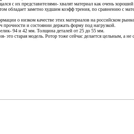
лся с их представителями- хвалят материал как очень хороший 
том обладает заметно худшим коэфф трения, по сравнению с мат
рмации о низком качестве этих материалов на российском рынке
ич прочности и состоянии держать форму под нагрузкой.
лик- 94 и 42 мм. Толщина деталей от 25 до 55 мм.
- это старая модель. Ротор тоже сейчас делается цельным, а не