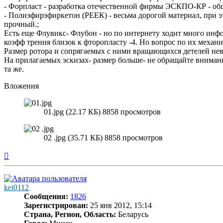
- Форпласт - разработка отечественной фирмы ЭСКПО-КР - обща
- Полиэфирэфиркетон (РЕЕК) - весьма дорогой материал, при э
прочный.;
Есть еще Флувикс- Флубон - но по интернету ходит много инфо
коэфф трения близок к фторопласту -4. Но вопрос по их механ
Размер ротора и сопрягаемых с ними вращающихся детелей неве
На прилагаемых эскизах- размер больше- не обращайте внимания
та же.
Вложения
01.jpg (22.17 КБ) 8858 просмотров
02 .jpg (35.71 КБ) 8858 просмотров
Вернуться
к
началу
kei0112
Сообщения:
1826
Зарегистрирован:
25 янв 2012, 15:14
Страна, Регион, Область:
Беларусь