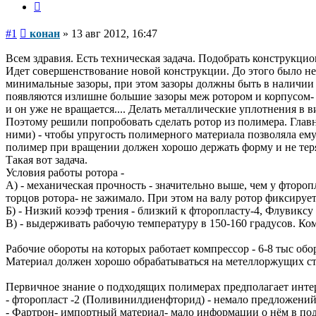
Цитата
Сообщение
#1
конан
»
13 авг 2012, 16:47
Всем здравия. Есть техническая задача. Подобрать конструкц
Идет совершенствование новой конструкции. До этого было 
минимальные зазоры, при этом зазоры должны быть в наличии 
появляются излишне большие зазоры меж ротором и корпусом- д
и он уже не вращается.... Делать металлические уплотнения в
Поэтому решили попробовать сделать ротор из полимера. Глав
ними) - чтобы упругость полимерного материала позволяла ему 
полимер при вращении должен хорошо держать форму и не теря
Такая вот задача.
Условия работы ротора -
А) - механическая прочность - значительно выше, чем у фторо
торцов ротора- не зажимало. При этом на валу ротор фиксируе
Б) - Низкий коээф трения - близкий к фторопласту-4, Флувиксу
В) - выдерживать рабочую температуру в 150-160 градусов. Ком
Рабочие обороты на которых работает компрессор - 6-8 тыс обо
Материал должен хорошо обрабатываться на метеллоржущих ст
Первичное знание о подходящих полимерах предполагает интер
- фторопласт -2 (Поливинилдиенфторид) - немало предложений,
- Фартрон- импортный материал- мало информации о нём в по