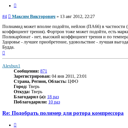
Цитата
Сообщение
#4
Максим Викторович
»
13 авг 2012, 22:27
Полиамид может вполне подойти, нейлон (ПА66) в частности (
коэффициент трения). Фортрон тоже может подойти, есть марк
Поликарбонат - нет, высокий коэффициент трения и по темпера
Здоровье - лучшее приобретение, удовольствие - лучшая выго
Будда.
Вернуться
к
началу
Alexbux1
Сообщения:
871
Зарегистрирован:
04 янв 2011, 23:01
Страна, Регион, Область:
ЦФО
Город:
Тверь
Откуда:
Тверь
Благодарил (а):
18 раз
Поблагодарили:
10 раз
Re: Подобрать полимер для ротора компрессора
Цитата