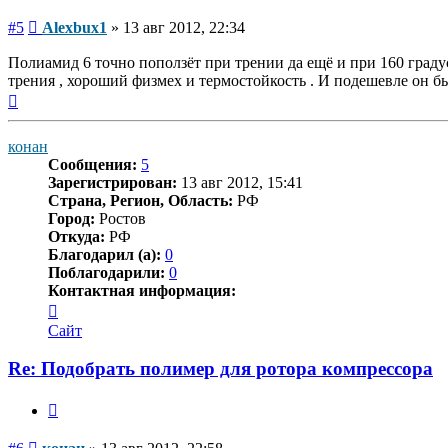
Сообщение
#5
Alexbux1
»
13 авг 2012, 22:34
Полиамид 6 точно поползёт при трении да ещё и при 160 гра
трения , хороший физмех и термостойкость . И подешевле он б
Вернуться
к
началу
конан
Сообщения:
5
Зарегистрирован:
13 авг 2012, 15:41
Страна, Регион, Область:
РФ
Город:
Ростов
Откуда:
РФ
Благодарил (а):
0
Поблагодарили:
0
Контактная информация:
Контактная
информация
Сайт
пользователя
конан
Re: Подобрать полимер для ротора компрессора
Цитата
Сообщение