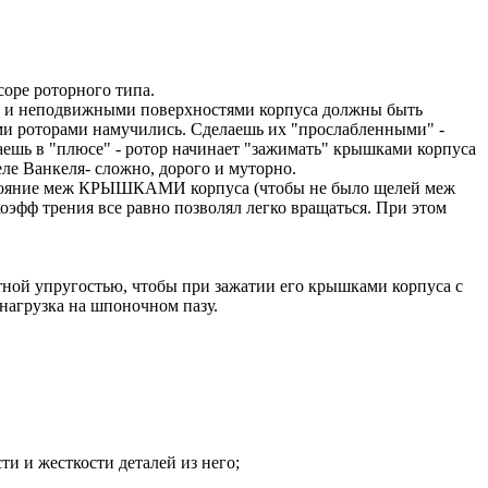
соре роторного типа.
м и неподвижными поверхностями корпуса должны быть
ми роторами намучились. Сделаешь их "прослабленными" -
лаешь в "плюсе" - ротор начинает "зажимать" крышками корпуса
еле Ванкеля- сложно, дорого и муторно.
расстояние меж КРЫШКАМИ корпуса (чтобы не было щелей меж
оэфф трения все равно позволял легко вращаться. При этом
етной упругостью, чтобы при зажатии его крышками корпуса с
 нагрузка на шпоночном пазу.
и и жесткости деталей из него;