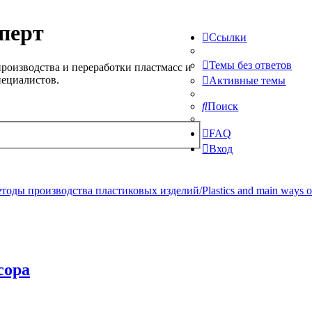
перт
Ссылки
Темы без ответов
роизводства и переработки пластмасс и
пециалистов.
Активные темы
Поиск
FAQ
Вход
ды производства пластиковых изделий/Plastics and main ways of pr
сора