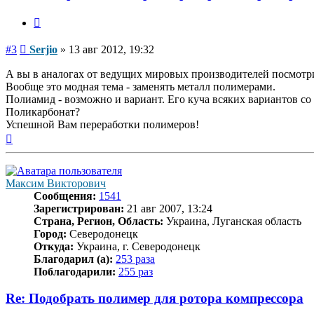
Цитата
Сообщение
#3
Serjio
»
13 авг 2012, 19:32
А вы в аналогах от ведущих мировых производителей посмотри
Вообще это модная тема - заменять металл полимерами.
Полиамид - возможно и вариант. Его куча всяких вариантов со
Поликарбонат?
Успешной Вам переработки полимеров!
Вернуться
к
началу
Максим Викторович
Сообщения:
1541
Зарегистрирован:
21 авг 2007, 13:24
Страна, Регион, Область:
Украина, Луганская область
Город:
Северодонецк
Откуда:
Украина, г. Северодонецк
Благодарил (а):
253 раза
Поблагодарили:
255 раз
Re: Подобрать полимер для ротора компрессора