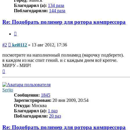
Город:
Минск
Благодарил (а):
134 раза
Поблагодарили:
144 раза
Re: Подобрать полимер для ротора компрессора
Цитата
Сообщение
#2
kei0112
»
13 авг 2012, 17:36
посмотрите на наполненный полиамид (марочку подберете).
в каждом из нас спит гений. и с каждым днем всё крепче.
МИРУ - МИР!
Вернуться
к
началу
Serjio
Сообщения:
1845
Зарегистрирован:
20 янв 2009, 20:54
Откуда:
Москва
Благодарил (а):
1 раз
Поблагодарили:
20 раз
Re: Подобрать полимер для ротора компрессора