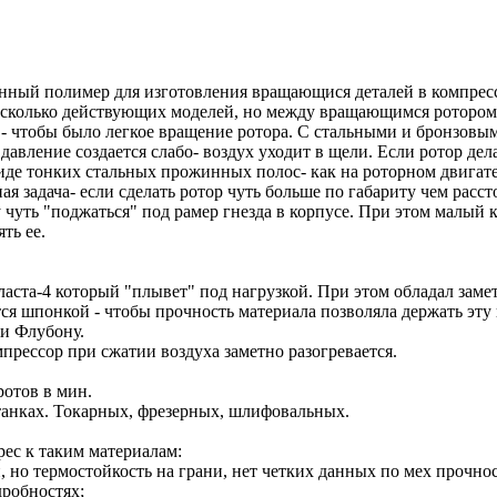
ионный полимер для изготовления вращающися деталей в компрес
несколько действующих моделей, но между вращающимся роторо
- чтобы было легкое вращение ротора. С стальными и бронзовы
авление создается слабо- воздух уходит в щели. Если ротор де
 виде тонких стальных прожинных полос- как на роторном двигат
ная задача- если сделать ротор чуть больше по габариту чем 
чуть "поджаться" под рамер гнезда в корпусе. При этом малый к
ть ее.
пласта-4 который "плывет" под нагрузкой. При этом обладал зам
тся шпонкой - чтобы прочность материала позволяла держать эту
 и Флубону.
прессор при сжатии воздуха заметно разогревается.
ротов в мин.
анках. Токарных, фрезерных, шлифовальных.
ес к таким материалам:
 но термостойкость на грани, нет четких данных по мех прочност
дробностях;