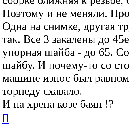
сборке ближняя к резьбе,
Поэтому и не меняли. Пр
Одна на снимке, другая тр
так. Все 3 закалены до 45е
упорная шайба - до 65. С
шайбу. И почему-то со ст
машине износ был равном
торпеду схавало.
И на хрена козе баян !?
Вернуться
к
началу