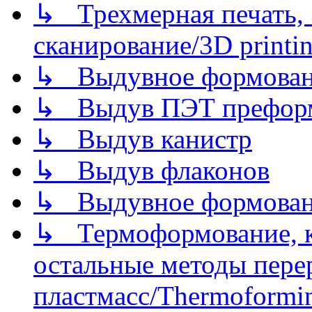
↳ Трехмерная печать,
сканирование/3D printin
↳ Выдувное формован
↳ Выдув ПЭТ префор
↳ Выдув канистр
↳ Выдув флаконов
↳ Выдувное формован
↳ Термоформование, ка
остальные методы пере
пластмасс/Thermoforming