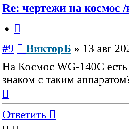
Re: чертежи на космос /
Цитата
Сообщение
#9
ВикторБ
»
13 авг 20
На Космос WG-140C есть 
знаком с таким аппаратом
Вернуться
к
началу
Ответить