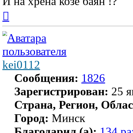
И на хрена козе баян !?
Вернуться
к
началу
kei0112
Сообщения:
1826
Зарегистрирован:
25 я
Страна, Регион, Облас
Город:
Минск
Благодарил (а):
134 ра