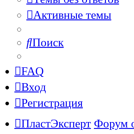
Активные темы
Поиск
FAQ
Вход
Регистрация
ПластЭксперт
Форум 