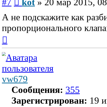
#7
kot
»
20 мар 2015, 08
А не подскажите как разб
пропорционального клапа
Вернуться
к
началу
vw679
Сообщения:
355
Зарегистрирован:
19 и