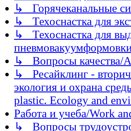
↳ Горячеканальные си
↳ Техоснастка для экс
↳ Техоснастка для вы
пневмовакуумформовк
↳ Вопросы качества/Abo
↳ Ресайклинг - вторич
экология и охрана среды/
plastic. Ecology and env
Работа и учеба/Work an
↳ Вопросы трудоустрой