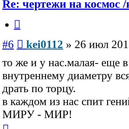
Re: чертежи на космос /
Цитата
Сообщение
#6
kei0112
»
26 июл 201
то же и у нас.малая- еще 
внутреннему диаметру вся
драть по торцу.
в каждом из нас спит гени
МИРУ - МИР!
Вернуться
к