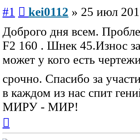
Сообщение
#1
kei0112
»
25 июл 201
Доброго дня всем. Пробл
F2 160 . Шнек 45.Износ з
может у кого есть чертежи
срочно. Спасибо за участ
в каждом из нас спит гени
МИРУ - МИР!
Вернуться
к
началу