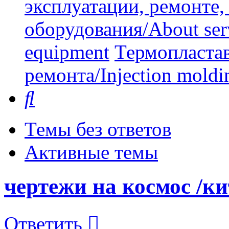
эксплуатации, ремонте
оборудования/About serv
equipment
Термопластав
ремонта/Injection moldin
Поиск
Темы без ответов
Активные темы
чертежи на космос /ки
Ответить