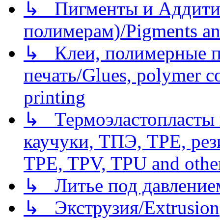
↳ Пигменты и Аддитив
полимерам)/Pigments an
↳ Клеи, полимерные по
печать/Glues, polymer co
printing
↳ Термоэластопласты и
каучуки, ТПЭ, TPE, рез
TPE, TPV, TPU and other
↳ Литье под давлением/
↳ Экструзия/Extrusion