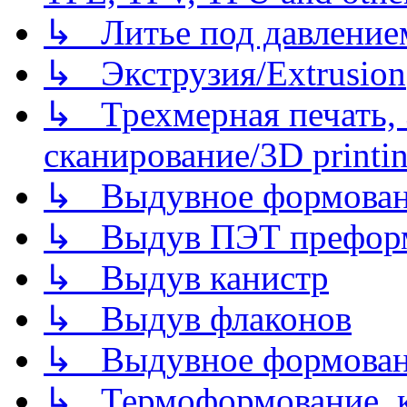
↳ Литье под давлением/
↳ Экструзия/Extrusion
↳ Трехмерная печать,
сканирование/3D printin
↳ Выдувное формован
↳ Выдув ПЭТ префор
↳ Выдув канистр
↳ Выдув флаконов
↳ Выдувное формован
↳ Термоформование, ка