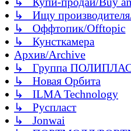
↳ Купи-продай/Buy and
↳ Ищу производителя/
↳ Оффтопик/Offtopic
↳ Кунсткамера
Архив/Archive
↳ Группа ПОЛИПЛА
↳ Новая Орбита
↳ ILMA Technology
↳ Руспласт
↳ Jonwai