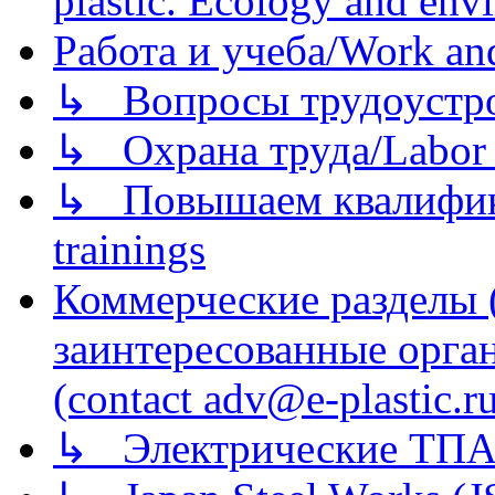
plastic. Ecology and env
Работа и учеба/Work an
↳ Вопросы трудоустрой
↳ Охрана труда/Labor p
↳ Повышаем квалификац
trainings
Коммерческие разделы 
заинтересованные орга
(contact adv@e-plastic.r
↳ Электрические ТПА