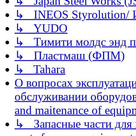
↳ Japan Steel Works (
↳ INEOS Styrolution
↳ YUDO
↳ Тимити молдс энд п
↳ Пластмаш (ФПМ)
↳ Tahara
О вопросах эксплуатаци
обслуживании оборудова
and maitenance of equip
↳ Запасные части для 