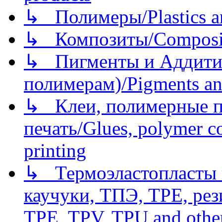
↳ Полимеры/Plastics a
↳ Композиты/Сomposite
↳ Пигменты и Аддитив
полимерам)/Pigments an
↳ Клеи, полимерные по
печать/Glues, polymer co
printing
↳ Термоэластопласты и
каучуки, ТПЭ, TPE, рез
TPE, TPV, TPU and other