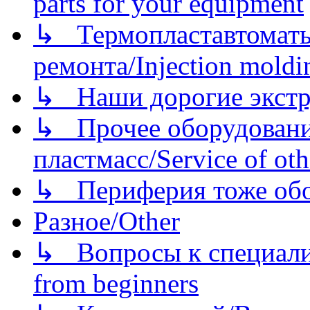
parts for your equipment
↳ Термопластавтоматы 
ремонта/Injection moldin
↳ Наши дорогие экстру
↳ Прочее оборудовани
пластмасс/Service of oth
↳ Периферия тоже обору
Разное/Other
↳ Вопросы к специали
from beginners