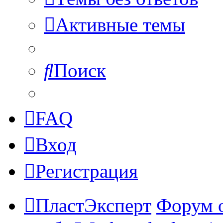
Активные темы
Поиск
FAQ
Вход
Регистрация
ПластЭксперт
Форум 