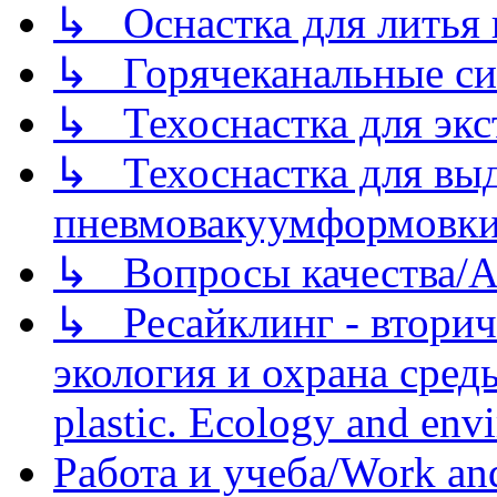
↳ Оснастка для литья 
↳ Горячеканальные си
↳ Техоснастка для экс
↳ Техоснастка для вы
пневмовакуумформовк
↳ Вопросы качества/Abo
↳ Ресайклинг - вторич
экология и охрана среды/
plastic. Ecology and env
Работа и учеба/Work an