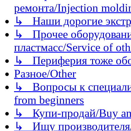
ремонта/Injection moldin
↳ Наши дорогие экстру
↳ Прочее оборудовани
пластмасс/Service of oth
↳ Периферия тоже обору
Разное/Other
↳ Вопросы к специали
from beginners
↳ Купи-продай/Buy and
↳ Ищу производителя/