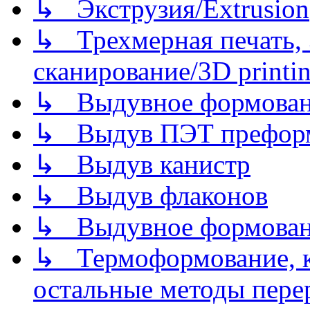
↳ Экструзия/Extrusion
↳ Трехмерная печать,
сканирование/3D printin
↳ Выдувное формован
↳ Выдув ПЭТ префор
↳ Выдув канистр
↳ Выдув флаконов
↳ Выдувное формован
↳ Термоформование, ка
остальные методы пере