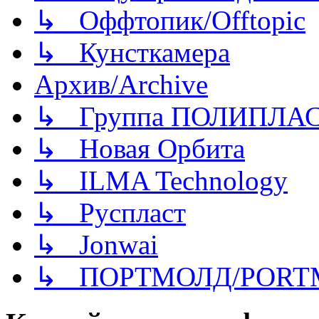
↳ Оффтопик/Offtopic
↳ Кунсткамера
Архив/Archive
↳ Группа ПОЛИПЛА
↳ Новая Орбита
↳ ILMA Technology
↳ Руспласт
↳ Jonwai
↳ ПОРТМОЛД/PORT