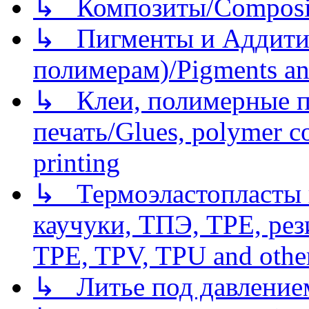
↳ Композиты/Сomposite
↳ Пигменты и Аддитив
полимерам)/Pigments an
↳ Клеи, полимерные по
печать/Glues, polymer co
printing
↳ Термоэластопласты и
каучуки, ТПЭ, TPE, рез
TPE, TPV, TPU and other
↳ Литье под давлением/