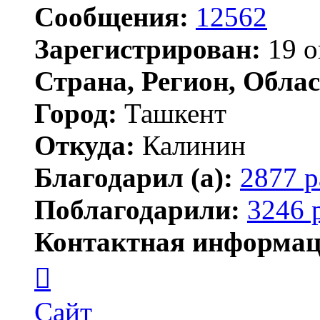
Сообщения:
12562
Зарегистрирован:
19 о
Страна, Регион, Облас
Город:
Ташкент
Откуда:
Калинин
Благодарил (а):
2877 р
Поблагодарили:
3246 
Контактная информац
Контактная
информация
пользователя
Maks42
Сайт