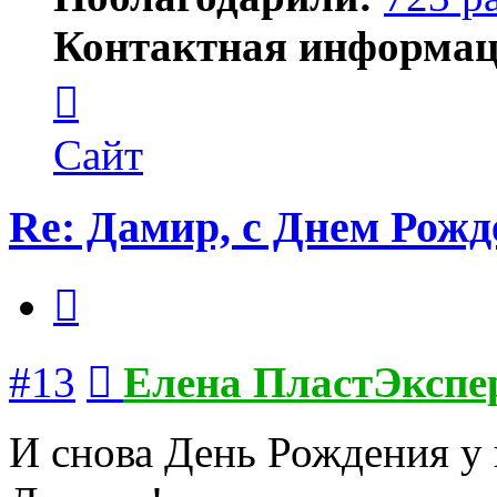
Контактная информац
Контактная
информация
пользователя
Елена
Сайт
ПластЭксперт
Re: Дамир, с Днем Рожд
Цитата
Сообщение
#13
Елена ПластЭкспе
И снова День Рождения у