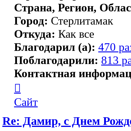
Страна, Регион, Облас
Город:
Стерлитамак
Откуда:
Как все
Благодарил (а):
470 ра
Поблагодарили:
813 р
Контактная информац
Контактная
информация
пользователя
ПластСтер
Сайт
Re: Дамир, с Днем Рожд