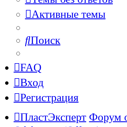
Активные темы
Поиск
FAQ
Вход
Регистрация
ПластЭксперт
Форум 