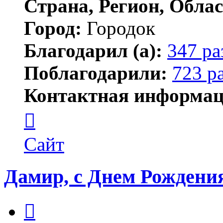
Страна, Регион, Облас
Город:
Городок
Благодарил (а):
347 ра
Поблагодарили:
723 р
Контактная информац
Контактная
информация
пользователя
Елена
Сайт
ПластЭксперт
Дамир, с Днем Рождени
Цитата