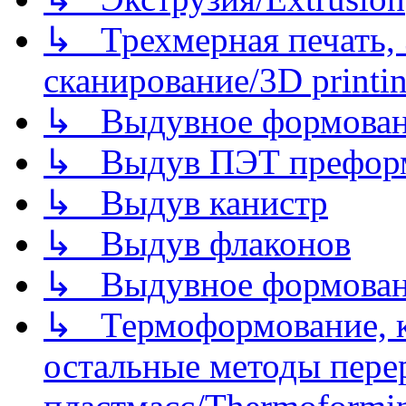
↳ Трехмерная печать,
сканирование/3D printin
↳ Выдувное формован
↳ Выдув ПЭТ префор
↳ Выдув канистр
↳ Выдув флаконов
↳ Выдувное формован
↳ Термоформование, ка
остальные методы пере