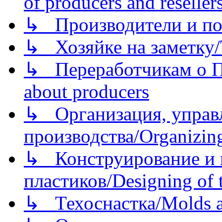
of producers and reseller
↳ Производители и по
↳ Хозяйке на заметку/T
↳ Переработчикам о Пе
about producers
↳ Организация, управл
производства/Organizing
↳ Конструирование и п
пластиков/Designing of t
↳ Техоснастка/Molds a