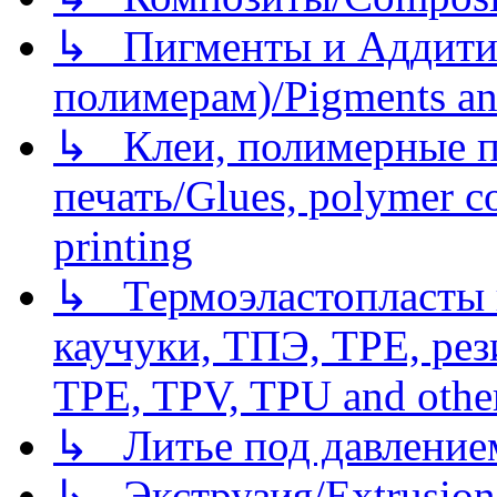
↳ Пигменты и Аддитив
полимерам)/Pigments an
↳ Клеи, полимерные по
печать/Glues, polymer co
printing
↳ Термоэластопласты и
каучуки, ТПЭ, TPE, рез
TPE, TPV, TPU and other
↳ Литье под давлением/
↳ Экструзия/Extrusion