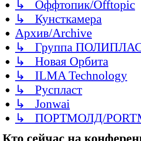
↳ Оффтопик/Offtopic
↳ Кунсткамера
Архив/Archive
↳ Группа ПОЛИПЛА
↳ Новая Орбита
↳ ILMA Technology
↳ Руспласт
↳ Jonwai
↳ ПОРТМОЛД/PORT
Кто сейчас на конфере