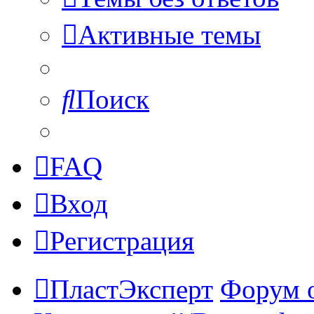
Активные темы
Поиск
FAQ
Вход
Регистрация
ПластЭксперт
Форум 