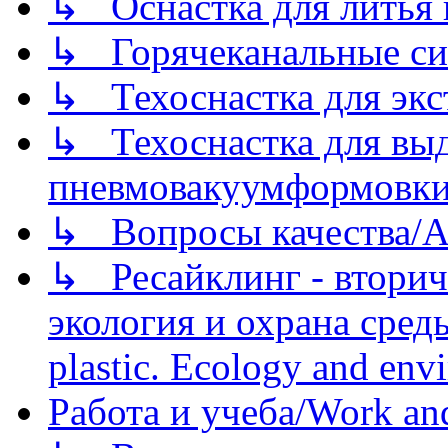
↳ Оснастка для литья 
↳ Горячеканальные си
↳ Техоснастка для экс
↳ Техоснастка для вы
пневмовакуумформовк
↳ Вопросы качества/Abo
↳ Ресайклинг - вторич
экология и охрана среды/
plastic. Ecology and env
Работа и учеба/Work an