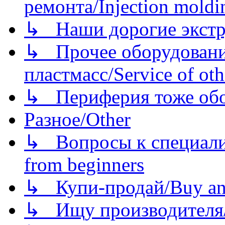
ремонта/Injection moldin
↳ Наши дорогие экстру
↳ Прочее оборудовани
пластмасс/Service of oth
↳ Периферия тоже обору
Разное/Other
↳ Вопросы к специали
from beginners
↳ Купи-продай/Buy and
↳ Ищу производителя/