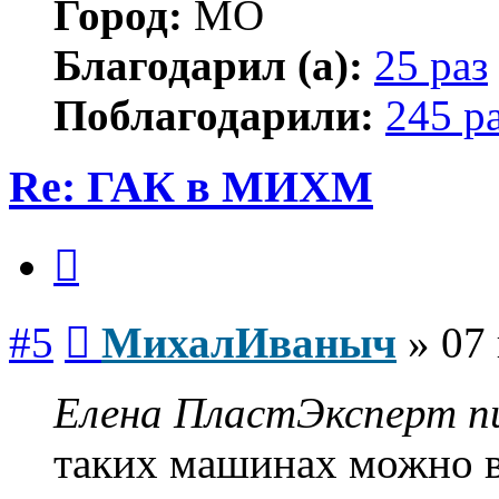
Город:
МО
Благодарил (а):
25 раз
Поблагодарили:
245 р
Re: ГАК в МИХМ
Цитата
Сообщение
#5
МихалИваныч
»
07
Елена ПластЭксперт пи
таких машинах можно 