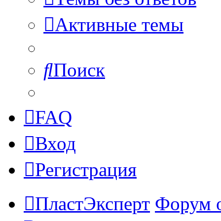
Активные темы
Поиск
FAQ
Вход
Регистрация
ПластЭксперт
Форум 