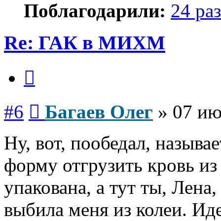
Поблагодарили:
24 раз
Re: ГАК в МИХМ
Цитата
Сообщение
#6
Багаев Олег
»
07 ию
Ну, вот, пообедал, называ
форму отгрузить кровь из 
упакована, а тут ты, Лена
выбила меня из колеи. Иде