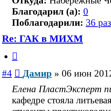
Откуда:
Набережные Ч
Благодарил (а):
0
Поблагодарили:
36 раз
Re: ГАК в МИХМ
Цитата
Сообщение
#4
Дамир
»
06 июн 2012
Елена ПластЭксперт пи
кафедре стояла литьева