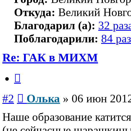
Откуда:
Великий Новг
Благодарил (а):
32 раз
Поблагодарили:
84 раз
Re: ГАК в МИХМ
Цитата
Сообщение
#2
Олька
»
06 июн 2012
Наше образование катится
(не сейчасные шарашкины 