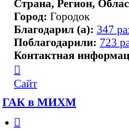
Страна, Регион, Облас
Город:
Городок
Благодарил (а):
347 ра
Поблагодарили:
723 р
Контактная информац
Контактная
информация
пользователя
Елена
Сайт
ПластЭксперт
ГАК в МИХМ
Цитата