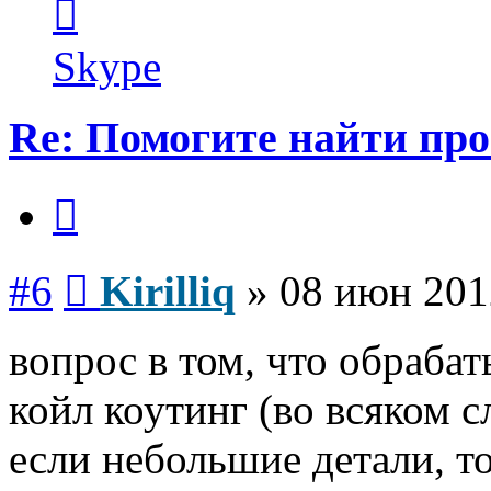
информация
пользователя
Kirilliq
Skype
Re: Помогите найти про
Цитата
Сообщение
#6
Kirilliq
»
08 июн 201
вопрос в том, что обрабат
койл коутинг (во всяком с
если небольшие детали, т