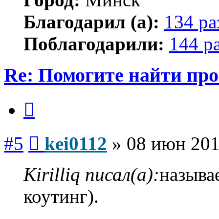
Благодарил (а):
134 ра
Поблагодарили:
144 р
Re: Помогите найти про
Цитата
Сообщение
#5
kei0112
»
08 июн 201
Kirilliq писал(а):
называе
коутинг).