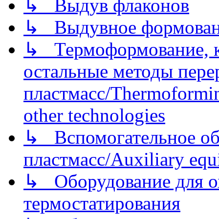
↳ Выдув флаконов
↳ Выдувное формован
↳ Термоформование, ка
остальные методы пере
пластмасс/Thermoforming
other technologies
↳ Вспомогательное об
пластмасс/Auxiliary equi
↳ Оборудование для о
термостатирования