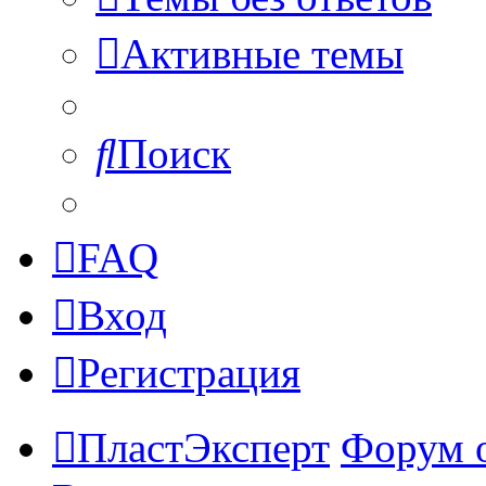
Активные темы
Поиск
FAQ
Вход
Регистрация
ПластЭксперт
Форум 