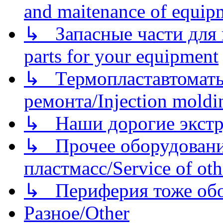
and maitenance of equip
↳ Запасные части для 
parts for your equipment
↳ Термопластавтоматы 
ремонта/Injection moldin
↳ Наши дорогие экстру
↳ Прочее оборудовани
пластмасс/Service of oth
↳ Периферия тоже обору
Разное/Other