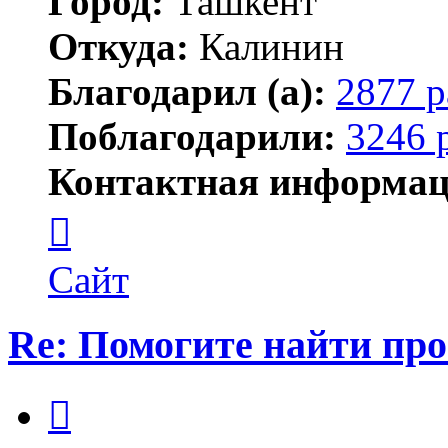
Город:
Ташкент
Откуда:
Калинин
Благодарил (а):
2877 р
Поблагодарили:
3246 
Контактная информац
Контактная
информация
пользователя
Maks42
Сайт
Re: Помогите найти про
Цитата