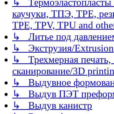
↳ Термоэластопласты и
каучуки, ТПЭ, TPE, рез
TPE, TPV, TPU and other
↳ Литье под давлением/
↳ Экструзия/Extrusion
↳ Трехмерная печать,
сканирование/3D printin
↳ Выдувное формован
↳ Выдув ПЭТ префор
↳ Выдув канистр