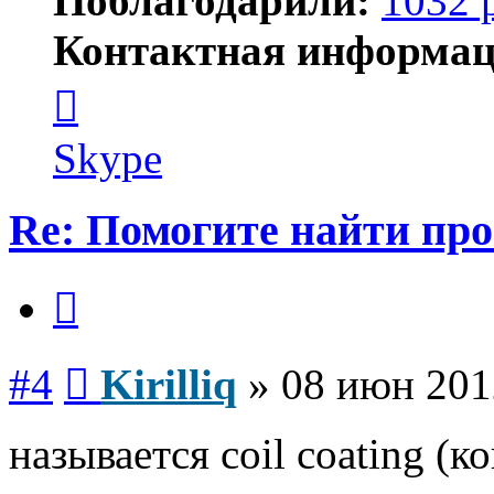
Поблагодарили:
1032 
Контактная информац
Контактная
информация
пользователя
Kirilliq
Skype
Re: Помогите найти про
Цитата
Сообщение
#4
Kirilliq
»
08 июн 201
называется coil coating (к