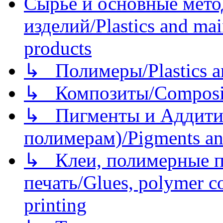
Сырье и основные мето
изделий/Plastics and mai
products
↳ Полимеры/Plastics a
↳ Композиты/Сomposite
↳ Пигменты и Аддитив
полимерам)/Pigments an
↳ Клеи, полимерные по
печать/Glues, polymer co
printing