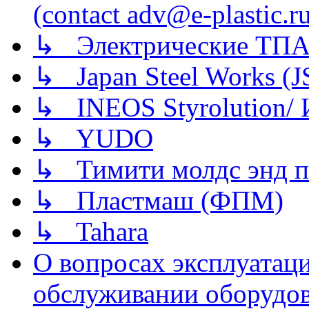
(contact adv@e-plastic.r
↳ Электрические ТПА
↳ Japan Steel Works (
↳ INEOS Styrolution
↳ YUDO
↳ Тимити молдс энд п
↳ Пластмаш (ФПМ)
↳ Tahara
О вопросах эксплуатаци
обслуживании оборудова