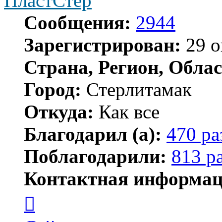
ПластСтер
Сообщения:
2944
Зарегистрирован:
29 о
Страна, Регион, Облас
Город:
Стерлитамак
Откуда:
Как все
Благодарил (а):
470 ра
Поблагодарили:
813 р
Контактная информац
Контактная
информация
пользователя
ПластСтер