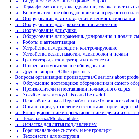
↳ Выдувное формование Прочие вопросы
↳ Термоформование, каландрование, сварка и остальные ме
↳ Вспомогательное оборудование для переработки пластмасс
↳ Оборудование для охлаждения и термостатирования
↳ Оборудование для дробления и измельчения
↳ Оборудование для сушки
↳ Оборудование для хранения, дозирования и подачи сы
↳ Роботы и автоматизация
↳ Устройства измеряющие и контролирующие
↳ Устройства резки, намотки, маркировки и печати
↳ Грануляторы, агломераторы и смесители
↳ Прочее вспомогательное оборудование
↳ Другие вопросы/Other questions
Вопросы организации производства/Questions about product
↳ Обсуждение поставщиков оборудования и самого оборудо
↳ Производители и поставщики полимерного сырья
↳ Хозяйке на заметку/This could be useful
↳ Переработчикам о Переработчиках/To producers about p
↳ Организация, управление и экономика производства/Org
↳ Конструирование и проектирование изделий из пластиков
↳ Техоснастка/Molds and dies
↳ Оснастка для литья под давлением
↳ Горячеканальные системы и контроллеры
↳ Техоснастка для экструзии