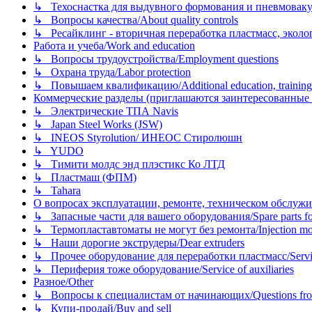
↳ Техоснастка для выдувного формования и пневмовак
↳ Вопросы качества/About quality controls
↳ Ресайклинг - вторичная переработка пластмасс, экология и
Работа и учеба/Work and education
↳ Вопросы трудоустройства/Employment questions
↳ Охрана труда/Labor protection
↳ Повышаем квалификацию/Additional education, training
Коммерческие разделы (приглашаются заинтересованные орг
↳ Электрические ТПА Navis
↳ Japan Steel Works (JSW)
↳ INEOS Styrolution/ ИНЕОС Стиролюшн
↳ YUDO
↳ Тимити молдс энд плэстикс Ко ЛТД
↳ Пластмаш (ФПМ)
↳ Tahara
О вопросах эксплуатации, ремонте, техническом обслужива
↳ Запасные части для вашего оборудования/Spare parts fo
↳ Термопластавтоматы не могут без ремонта/Injection mold
↳ Наши дорогие экструдеры/Dear extruders
↳ Прочее оборудование для переработки пластмасс/Service o
↳ Периферия тоже оборудование/Service of auxiliaries
Разное/Other
↳ Вопросы к специалистам от начинающих/Questions fro
↳ Купи-продай/Buy and sell