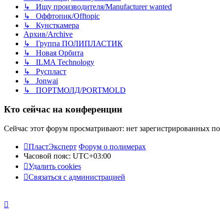
↳ Ищу производителя/Manufacturer wanted
↳ Оффтопик/Offtopic
↳ Кунсткамера
Архив/Archive
↳ Группа ПОЛИПЛАСТИК
↳ Новая Орбита
↳ ILMA Technology
↳ Руспласт
↳ Jonwai
↳ ПОРТМОЛД/PORTMOLD
Кто сейчас на конференции
Сейчас этот форум просматривают: нет зарегистрированных пол
ПластЭксперт
Форум о полимерах
Часовой пояс:
UTC+03:00
Удалить cookies
Связаться с администрацией