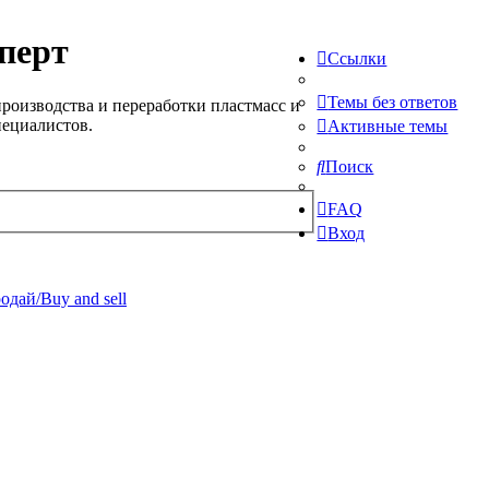
перт
Ссылки
Темы без ответов
роизводства и переработки пластмасс и
пециалистов.
Активные темы
Поиск
FAQ
Вход
одай/Buy and sell