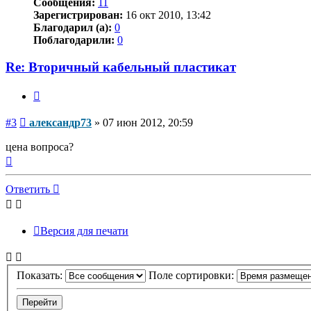
Сообщения:
11
Зарегистрирован:
16 окт 2010, 13:42
Благодарил (а):
0
Поблагодарили:
0
Re: Вторичный кабельный пластикат
Цитата
Сообщение
#3
александр73
»
07 июн 2012, 20:59
цена вопроса?
Вернуться
к
началу
Ответить
Версия для печати
Показать:
Поле сортировки: