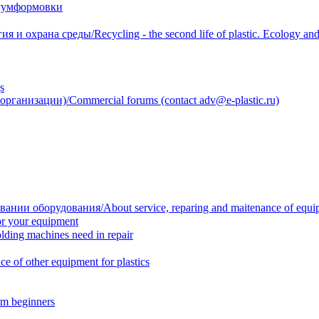
уумформовки
 охрана среды/Recycling - the second life of plastic. Ecology and 
s
анизации)/Commercial forums (contact adv@e-plastic.ru)
нии оборудования/About service, reparing and maitenance of equi
r your equipment
ing machines need in repair
f other equipment for plastics
m beginners