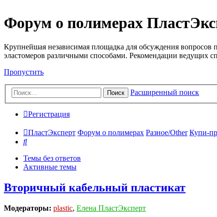
Форум о полимерах ПластЭкс
Крупнейшая независимая площадка для обсуждения вопросов п
эластомеров различными способами. Рекомендации ведущих с
Пропустить
Расширенный поиск
Поиск
Регистрация
ПластЭксперт
Форум о полимерах
Разное/Other
Купи-пр
Поиск
Темы без ответов
Активные темы
Вторичный кабельный пластикат
Модераторы:
plastic
,
Елена ПластЭксперт