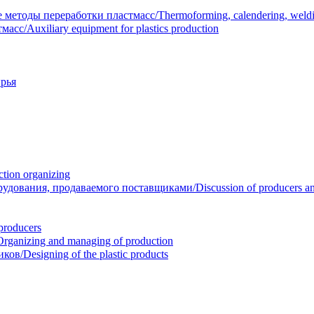
тоды переработки пластмасс/Thermoforming, calendering, welding
/Auxiliary equipment for plastics production
рья
ion organizing
вания, продаваемого поставщиками/Discussion of producers and r
roducers
anizing and managing of production
/Designing of the plastic products