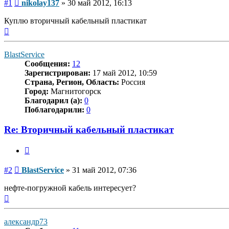
Сообщение
#1
nikolay137
»
30 май 2012, 16:13
Куплю вторичный кабельный пластикат
Вернуться
к
началу
BlastService
Сообщения:
12
Зарегистрирован:
17 май 2012, 10:59
Страна, Регион, Область:
Россия
Город:
Магнитогорск
Благодарил (а):
0
Поблагодарили:
0
Re: Вторичный кабельный пластикат
Цитата
Сообщение
#2
BlastService
»
31 май 2012, 07:36
нефте-погружной кабель интересует?
Вернуться
к
началу
александр73