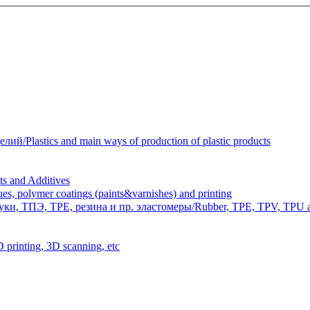
Plastics and main ways of production of plastic products
 and Additives
polymer coatings (paints&varnishes) and printing
и, ТПЭ, TPE, резина и пр. эластомеры/Rubber, TPE, TPV, TPU an
inting, 3D scanning, etc