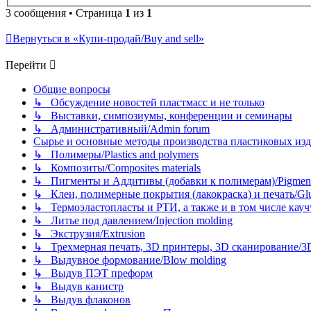
3 сообщения • Страница
1
из
1
Вернуться в «Купи-продай/Buy and sell»
Перейти
Общие вопросы
↳ Обсуждение новостей пластмасс и не только
↳ Выставки, симпозиумы, конференции и семинары
↳ Административный/Admin forum
Сырье и основные методы производства пластиковых изделий/
↳ Полимеры/Plastics and polymers
↳ Композиты/Сomposites materials
↳ Пигменты и Аддитивы (добавки к полимерам)/Pigments
↳ Клеи, полимерные покрытия (лакокраска) и печать/Glues, 
↳ Термоэластопласты и РТИ, а также и в том числе каучук
↳ Литье под давлением/Injection molding
↳ Экструзия/Extrusion
↳ Трехмерная печать, 3D принтеры, 3D сканирование/3D pr
↳ Выдувное формование/Blow molding
↳ Выдув ПЭТ преформ
↳ Выдув канистр
↳ Выдув флаконов