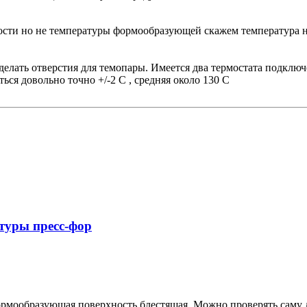
ости но не температуры формообразующей скажем температура на
сделать отверстия для темопары. Имеется два термостата подклю
ся довольно точно +/-2 С , средняя около 130 С
туры пресс-фор
рмообразующая поверхность блестящая. Можно проверять саму де