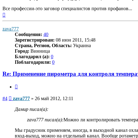
Все профессии-это заговор специалистов против профанов...
Вернуться
к
началу
zava777
Сообщения:
40
Зарегистрирован:
08 июн 2011, 15:48
Страна, Регион, Область:
Украина
Город:
Винница
Благодарил (а):
0
Поблагодарили:
0
Re: Применение пирометра для контроля темпера
Цитата
Сообщение
#4
zava777
»
26 май 2012, 12:11
Дамир писал(а):
zava777 писал(а):
Можно ли контролировать темпер
Мы градусник применяем, иногда, в выходной канал охл
вход-выход, можно на отдельный канал. Вообще ротаметры