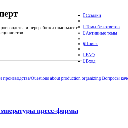
перт
Ссылки
Темы без ответов
роизводства и переработки пластмасс и
пециалистов.
Активные темы
Поиск
FAQ
Вход
производства/Questions about production organizing
Вопросы качес
емпературы пресс-формы