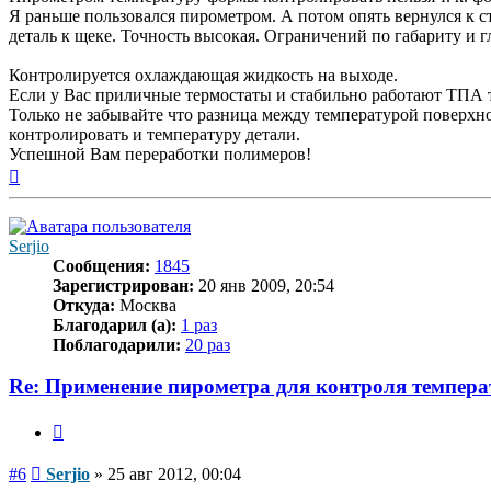
Я раньше пользовался пирометром. А потом опять вернулся к 
деталь к щеке. Точность высокая. Ограничений по габариту и г
Контролируется охлаждающая жидкость на выходе.
Если у Вас приличные термостаты и стабильно работают ТПА то
Только не забывайте что разница между температурой поверхно
контролировать и температуру детали.
Успешной Вам переработки полимеров!
Вернуться
к
началу
Serjio
Сообщения:
1845
Зарегистрирован:
20 янв 2009, 20:54
Откуда:
Москва
Благодарил (а):
1 раз
Поблагодарили:
20 раз
Re: Применение пирометра для контроля темпера
Цитата
Сообщение
#6
Serjio
»
25 авг 2012, 00:04