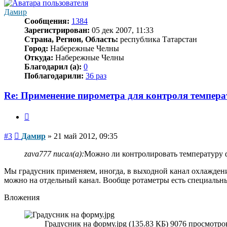
Дамир
Сообщения:
1384
Зарегистрирован:
05 дек 2007, 11:33
Страна, Регион, Область:
республика Татарстан
Город:
Набережные Челны
Откуда:
Набережные Челны
Благодарил (а):
0
Поблагодарили:
36 раз
Re: Применение пирометра для контроля темпера
Цитата
Сообщение
#3
Дамир
»
21 май 2012, 09:35
zava777 писал(а):
Можно ли контролировать температуру
Мы градусник применяем, иногда, в выходной канал охлаждени
можно на отдельный канал. Вообще ротаметры есть специальные
Вложения
Градусник на форму.jpg (135.83 КБ) 9076 просмотро