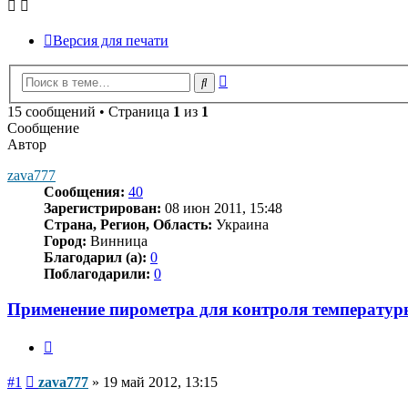
Версия для печати
Расширенный
Поиск
поиск
15 сообщений • Страница
1
из
1
Сообщение
Автор
zava777
Сообщения:
40
Зарегистрирован:
08 июн 2011, 15:48
Страна, Регион, Область:
Украина
Город:
Винница
Благодарил (а):
0
Поблагодарили:
0
Применение пирометра для контроля температур
Цитата
Сообщение
#1
zava777
»
19 май 2012, 13:15