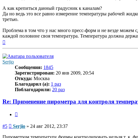
А как крепиться данный градусник к каналам?
Да но ведь это все равно измерение температуры рабочей жидк
третью.
Проблема в том что у нас много пресс-форм и не везде можем 
каждой половине своя температура. Температура должна держать
Вернуться
к
началу
Serjio
Сообщения:
1845
Зарегистрирован:
20 янв 2009, 20:54
Откуда:
Москва
Благодарил (а):
1 раз
Поблагодарили:
20 раз
Re: Применение пирометра для контроля темпера
Цитата
Сообщение
#5
Serjio
»
24 авг 2012, 23:37
Пирометром температуру формы контролировать нельзя т. к. фо