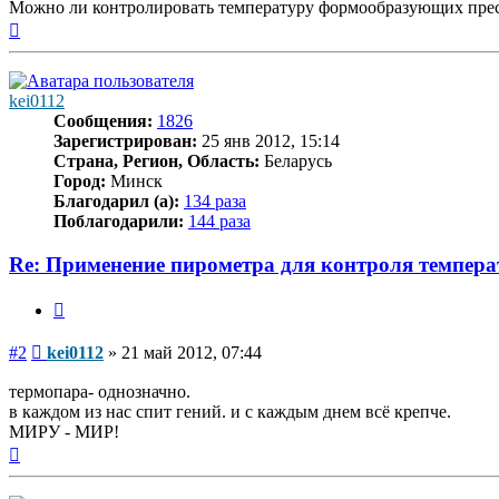
Можно ли контролировать температуру формообразующих пре
Вернуться
к
началу
kei0112
Сообщения:
1826
Зарегистрирован:
25 янв 2012, 15:14
Страна, Регион, Область:
Беларусь
Город:
Минск
Благодарил (а):
134 раза
Поблагодарили:
144 раза
Re: Применение пирометра для контроля темпера
Цитата
Сообщение
#2
kei0112
»
21 май 2012, 07:44
термопара- однозначно.
в каждом из нас спит гений. и с каждым днем всё крепче.
МИРУ - МИР!
Вернуться
к
началу